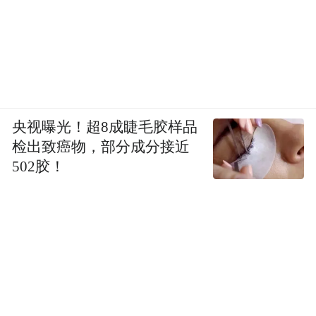
最不满意的人是谁呢？建筑学的院士。好几
个都住在住建部大院里，他们是大行家，可
地方政府未曾征求民意，也没有征求专家的
意见，就一刀切地做了。院士们就很痛惜，
觉得白白浪费了小区改造的良机。
央视曝光！超8成睫毛胶样品
检出致癌物，部分成分接近
老旧小区改造要注重解决内在的肌理，地方
502胶！
政府要和居民对话。自上而下的改造，肯定
不如充分对话、形成针对性方案的改造有效
率。
《财经》：世界范围内，人口稠密的大都
市，TOD（即公交为主、站城一体、职住平
衡的城市发展模式）已成潮流，TOD也是对