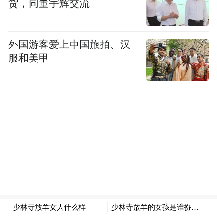
货，同董宇辉交流
对疫情防控亦有正向作用，“老旧小区改造完
成后，将极大地增加城市的韧性，提升城市
抗风险的能力“。
外国游客爱上中国旅拍、汉
服和美甲
对冲投资下滑
既能解决城市痛点，又能延续投资强度
《财经》：在全球范围内，新冠疫情对经济
运行造成了巨大破坏。在疫情没有最终得到
控制的情况下，传统的进攻型刺激政策失
效，启动防守型政策、比如发放消费券、帮
助民众暂渡难关的呼声越来越高。此时加码
老旧小区改造，难道不担心投资失效？