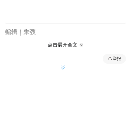
编辑 | 朱弢
点击展开全文
继老旧小区改造于2019年正式成为国家政策
之后，2020年4月14日，国务院常务会议，对
举报
老旧小区改造投资进一步加码。会议明确要
求，今年各地计划改造城镇老旧小区3.9万
个，涉及居民近700万户，比去年增加一倍。
次日，国务院参事、住建部原副部长、中国
城市科学研究会理事长仇保兴在接受《财
经》专访时表示，全国460亿平方米建筑中，