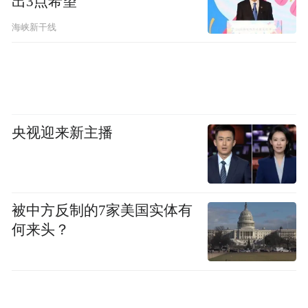
出3点希望
法平均一下，5年完成，每年也有两万亿，
海峡新干线
“它的好处是，当年即可投出去，对经济带动
很大，可以有效对冲投资下滑“。
城市内在需求巨大
央视迎来新主播
政府不能包办一切，容积率是撬动市场之手
的杠杆
《财经》：老旧小区当下存在哪些痛点？
被中方反制的7家美国实体有
何来头？
仇保兴：
主要是生活不便。比如，没有电
梯，老年人要坐“吊篮“上下楼。这次国常会
专门提到，今年改造的重点是2000年前的小