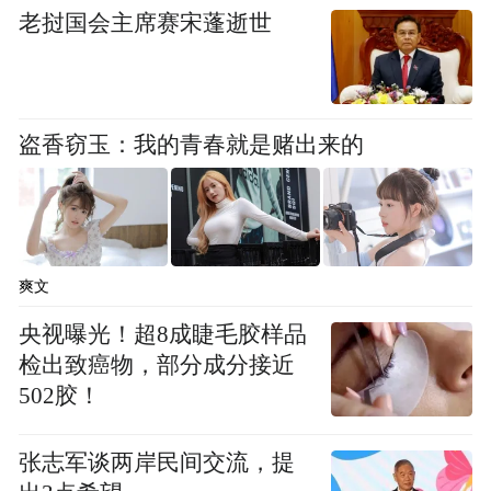
老挝国会主席赛宋蓬逝世
你可以看到，政府投资的有效性在逐步提
升，老旧小区改造针对的是城市居民的痛
点，那么，也就不用太担心投资失效的问
题。
盗香窃玉：我的青春就是赌出来的
《财经》：刚才你提到投资强度延续的问
题，老旧小区改造将拉动多大规模的投资？
爽文
仇保兴：
中国大陆建筑面积约460亿平方米，
央视曝光！超8成睫毛胶样品
根据中国城市科学研究会的测算，老旧小区
检出致癌物，部分成分接近
面积约为100亿平方米。如果以1000元/平方
502胶！
米予以补助，总投资额将达10万亿。
张志军谈两岸民间交流，提
今年的政策加码了，就算我们用最简单的算