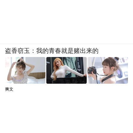
中，在满足小区居民需求的同时，又有效拉
动了服务业的就业。
城市财富的奥秘，在于密度，在于街头巷尾
服务业的嵌入。这次新冠疫情，受冲击最大
的就是服务业就业。老旧小区改造，恰好可
盗香窃玉：我的青春就是赌出来的
以针对性地补充这个缺口。
“韧性城市”是终极目标
爽文
中心控制模式杀敌八百，自损一千
《财经》：你刚才谈到了生活性服务业的就
业问题，如果TOD模式可行，意味着职住平
衡，也就是说，小区居民亦可就近就业。