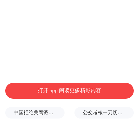
老旧小区存量达100亿平方米。如果按照1000
元/平方米的补助标准，分5年补助完成，将
拉动投资10万亿元，“平均每年投2万亿的真
金白银，它的好处是当年即可投出去，对经
济带动很大，可以有效对冲投资下滑”。仇保
兴说。
打开 app 阅读更多精彩内容
中国拒绝美鹰派副防长访华？弦外之音被热议
公交考核一刀切司机不敢开空调：别把压力转嫁一线员工