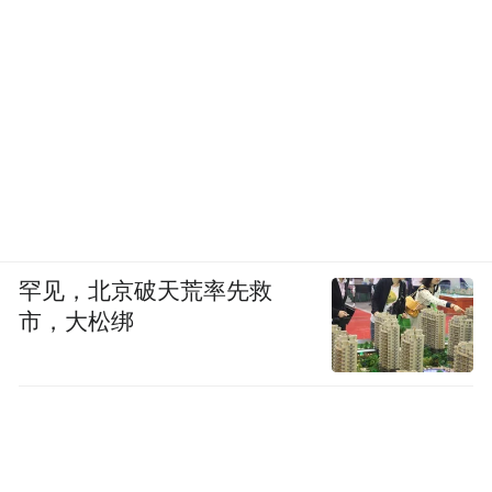
力量。
仇保兴：
这次的国常会特别提到，要建立政
府与居民、社会力量合理共担改造资金的机
制，中央财政给予补助，地方政府专项债给
予倾斜，鼓励社会资本参与改造运营。
地产财富的奥秘，在于容积率。一个老旧小
区，如果把最边上的楼拆掉，起一座高层，
罕见，北京破天荒率先救
市，大松绑
容积率就发生了变化，市场之手自然会愿意
加入。
这座现代化的高层建筑，又可以参考TOD模
式，把托幼、养老、医疗等便民服务嵌入其