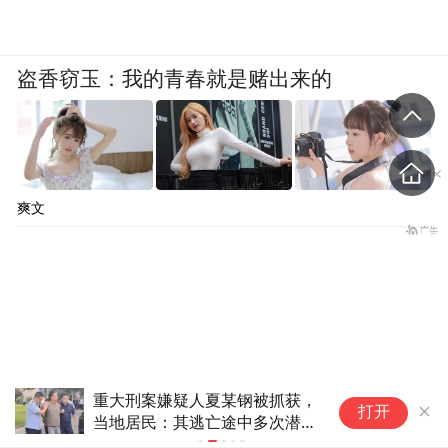
盗香窃玉：我的青春就是赌出来的
爽文
10多万人报名的考试，成绩全
泰
打开
部作废，公平么？
一
缺