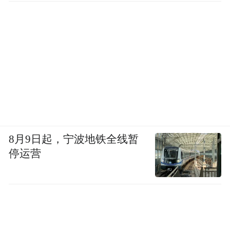
看到，一个老旧小区，外墙被粉刷一新，但
小区内在的肌理，全无变化。
后来，上海对筒子楼进行了“轻型“改造，配
厨房、卫生间。此时，小区的内在肌理就发
生了改变，这是很大的进步。
《财经》：既然认知有差距，那么，多达10
8月9日起，宁波地铁全线暂
万亿的投资，我们仍然担心投资浪费问题。
停运营
仇保兴：
你的担心有道理。别的不说，就说
我们住建部大院，也曾“穿衣戴帽“，钱也花
了，有些小区居民还是很不满意。