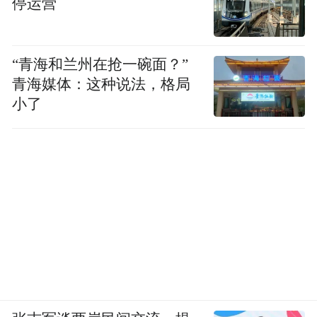
停运营
除了生活不便，建筑质量也是一个突出的问
题。一般来说，一栋建筑的寿命，要在100年
“青海和兰州在抢一碗面？”
以上，但中国建筑的平均寿命只有35年。重
青海媒体：这种说法，格局
小了
建设、轻运营，是普遍存在的问题。
2000年前，相当一部分老旧小区是政府盖的
房子，甚至是集体建房，1998年房改之后分
到了个人手里，这些小区的维修近乎停滞。
商品房领域，有的开发商卖完房子就注销公
司，逃避了后来的质量管理。也就是说，住
房质量监管制度与住房这一长期消费品不匹
配。后来我们建立了质量追溯制度，但老旧
小区的建筑质量亟需改进，有些建筑是要拆