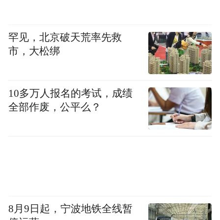
区，这些小区普遍不设停车位。你会看到，
20年过去，没有停车位的老旧小区还是停满
罕见，北京破天荒率先救
了车。如果有了充足的停车位，是否会有效
市，大松绑
拉动不断下滑的汽车需求呢？
10多万人报名的考试，成绩
全部作废，公平么？
8月9日起，宁波地铁全线暂
另外，托幼、养老、买菜等问题也很突出。