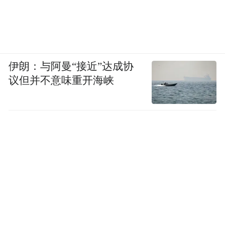
《财经》：新加坡实际上是一座城市，在这
次疫情防控中，这座城市很有弹性。
仇保兴：
和新加坡相比，我们的城市就显得
伊朗：与阿曼“接近”达成协
比较脆弱，对灾害的响应机制完全不同。
议但并不意味重开海峡
近些年来，韧性城市的概念兴起。所谓韧性
城市，自然是由韧性细胞组成的，而韧性细
胞就是韧性社区。韧性城市需要把以下4个目
标统一起来：居民生活质量提高；经济更有
活力，创造更多就业机会；绿色可持续发
展；城市安全与防灾。
你会发现，老旧小区改造的终极目标，也是