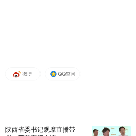
2016年，仇保兴以国务院参事身份上书中
央，建议启动老旧小区改造，是这一政策最
早的建议者。2018年，民间投资开始下滑，
地产市场萎缩，而过去10年间投资的“重要抓
手“保障房投资和棚户区改造投资相继退出，
老旧小区改造投资遂在2019年接力成为”稳投
资“的”新抓手“。
仇保兴指出，老旧小区改造将极大提升民众
陕西省委书记观摩直播带
生活的便利性，有效增加服务业就业，甚至