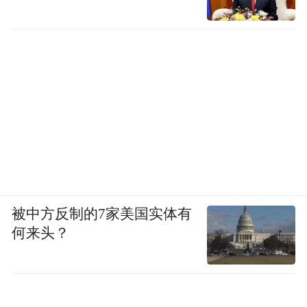
件的，就是你刚才提到的职住平衡。
如果就业可以七成在片区，不管外面的风浪
多大，你有七成的经济活动照常进行而没有
停滞对不对？小区和片区里面，刚才说到的
各种服务业一应俱全，远程教育中心、创业
中心都在其中，你不离开小区、不离开片
区，也能很好地工作生活。这个时候，片区
就可开可合了。
被中方反制的7家美国实体有
何来头？
新加坡“规划之父”刘太格先生在你们《财
经》的论坛上讲解过“星座城市”，“星座城
市”就是麻雀虽小五脏俱全。这次新加坡“佛
性”抗疫取得了很大的成功，与新加坡800多