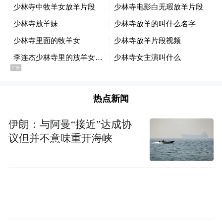
仇保兴：
我们可以做一个对比。10年前，我
们启动了保障房投资政策，5年建成3600万套
保障房。但是，很多保障房地偏人少，服务
业配套跟不上，造成诸多空置。比如贵阳
市，就曾有多达3万套的保障房空置，有的省
热点新闻
空置多达25万套，新闻曝光出来以后，引起
了中央的重视。后来的棚户区改造，则是一
伊朗：与阿曼“接近”达成协
刀切地大拆大建，新盖起来的房子，各种配
议但并不意味重开海峡
套仍然不够完善，而货币化补助又金额巨
大。我们觉得，启动老旧小区改造，既能解
决老旧小区的痛点，又能解决城市实际问
题，还能把投资强度延续下去。