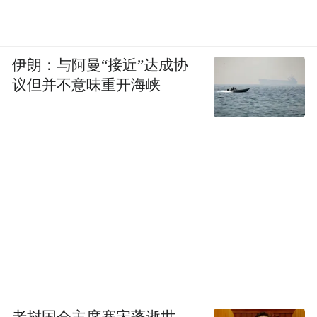
城市的改造。但在中国的实践中，出现了产
权边界模糊、各产权方无法找到利益平衡
伊朗：与阿曼“接近”达成协
点，进而推诿扯皮导致项目无法落地的问
议但并不意味重开海峡
题。你所说的老旧小区的“对话”式改造，如
何实施落地？
仇保兴：
这是一个好问题。举个例子，已有
的老旧小区改造，在加装电梯时，谈崩的案
例就出现过。道理很简单，要给一楼居民以
补偿。问题是，谁来补偿？怎么补偿？
上海是通过做群众工作，广州则是财政补
贴。但国外和中国香港地区TOD项目的成功
老挝国会主席赛宋蓬逝世