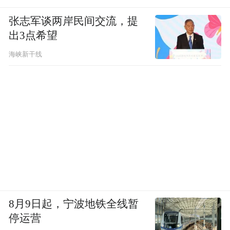
如此。
张志军谈两岸民间交流，提
出3点希望
一座城市，如果什么事情都是中心控制，都
是自上而下，问题就会很突出，杀敌八百，
海峡新干线
自损一千。仿效“星座城市”，形成若干组
团，每个“星”是小区，每个“座”是片区，自
我循环，自我满足，才是未来城市的模样。
8月9日起，宁波地铁全线暂
停运营