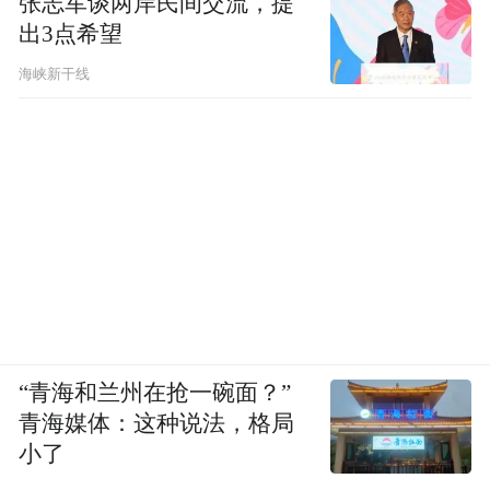
张志军谈两岸民间交流，提
出3点希望
掉重来的，否则，人民群众的生命安全都会
出问题。这些年，你不时也会在新闻中看到
海峡新干线
旧楼垮塌的悲剧。
《财经》：既然痛点如此突出，之前为何没
有进入城市决策者的视野？
仇保兴：
其实早就进入城市决策者的视野
了，但这又和财力、对城市的认知有直接关
联。
“青海和兰州在抢一碗面？”
上世纪80年代，天津就已启动老旧小区“改造
青海媒体：这种说法，格局
“，但那时的改造，更多是”穿衣戴帽“。这种
小了
做法，后来在很多城市都施行了，你经常会