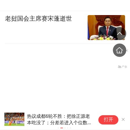
老挝国会主席赛宋蓬逝世
热议成都6轮不胜：把徐正源老
佳
打开
张志军谈两岸民间交流，提
本吃没了；分差若进入个位数会
光
有连锁反应