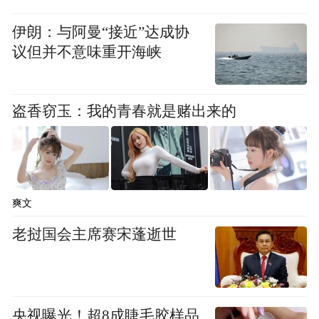
伊朗：与阿曼“接近”达成协
议但并不意味重开海峡
盗香窃玉：我的青春就是赌出来的
爽文
老挝国会主席赛宋蓬逝世
央视曝光！超8成睫毛胶样品