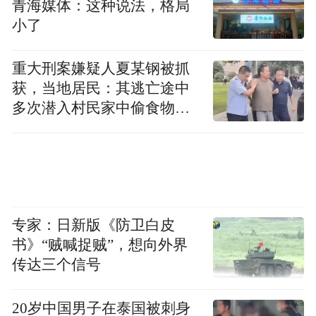
青海媒体：这种说法，格局
小了
重大刑案嫌疑人夏某钢被抓
获，当地居民：其逃亡途中
多次潜入村民家中偷食物被
发现
专家：日新版《防卫白皮
书》“贼喊捉贼”，想向外界
传达三个信号
20岁中国男子在泰国被刺身