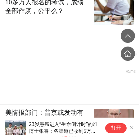
10多万人报名的考试，成绩
全部作废，公平么？
美情报部门：普京或发动有
限攻击，试探北约集体防御
23岁患癌进入“生命倒计时”的准
巴
打开
博士张睿：各渠道已收到5万余
首
元捐款，感谢每一位捐款的网友