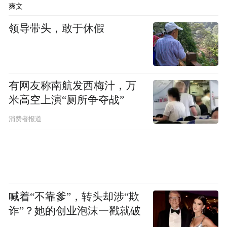
主力军，比重达27.1%。
爽文
领导带头，敢于休假
现阶段，牡丹江全市总抚养比为59.6%，超过
50%，社会抚养负担加重。
其中老年人口抚养比为40.2%，少年儿童抚养
有网友称南航发西梅汁，万
比为19.3%。报告指出，儿童抚养比是投资，
米高空上演“厕所争夺战”
老年抚养比是在还债。当老年抚养比上升幅
消费者报道
度超过儿童抚养比下降幅度时，总抚养比止
跌回升，对经济社会的全面协调发展带来较
大的影响。
抚养比是指非劳动年龄人口与劳动年龄人口
喊着“不靠爹”，转头却涉“欺
诈”？她的创业泡沫一戳就破
之比，包括儿童抚养比和老年抚养比。理论