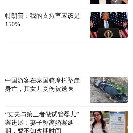
界将人口抚养比小于或等于50%称为人口机
会窗口期。在窗口关闭之前的时间内，劳动
特朗普：我的支持率应该是
力供给充足，社会负担相对较轻，有利于经
150%
济的快速发展。
就上述问题，《牡丹江市人口发展现状分析
报告》建议，健全养老保障体制机制，积极
应对人口老龄化；做好生育服务，提高妇女
生育意愿；提高城市吸引力，吸纳更多人
中国游客在泰国骑摩托坠崖
才；深化人口统计数据信息整合，促进全市
身亡，其女儿受伤被送医
常住人口的社会融合。
“丈夫与第三者做试管婴儿”
“特别声明：以上作品内容(包括在内的视频、图片或音
案进展：妻子称离婚案延
频)为凤凰网旗下自媒体平台“大风号”用户上传并发
期，暂不知改期时间
布，本平台仅提供信息存储空间服务。