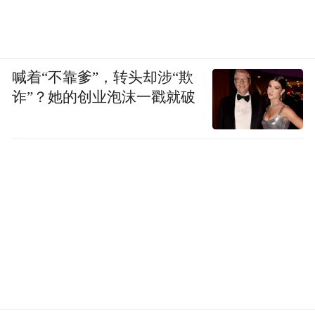
喊着“不靠爹”，转头却涉“欺
诈”？她的创业泡沫一戳就破