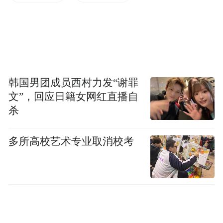
重最高，老年人所占比重次之，少年儿童所
占比重最低。从人口年龄结构变动趋势看，
老年人口占比呈上升趋势，这种人口结构变
动特征反映出牡丹江市老龄化加快趋势。
韩国男团成员西村力发“谢罪
牡丹江市人口自然增长率呈现负增长。
文”，回应日籍女网红直播自
杀
2019年，全市出生人口1.1万人，人口出生率
4.7‰，全市死亡人口1.3万人，人口死亡率
多所高校艺术专业取消校考
5.7‰，人口自然增长率-1.0‰。与2010年相
比，全市人口出生率下降1.5个千分点，人口
死亡率增长0.7个千分点，人口自然增长率下
降2.2个千分点。人口出生率自2010年以来总
体是下降趋势，除了国家的人口控制政策