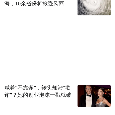
海，10余省份将掀强风雨
喊着“不靠爹”，转头却涉“欺
诈”？她的创业泡沫一戳就破