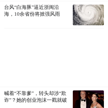
台风“白海豚”逼近浙闽沿
海，10余省份将掀强风雨
喊着“不靠爹”，转头却涉“欺
诈”？她的创业泡沫一戳就破