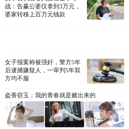
（市）和东安、西安、爱民、阳明4个城区。
战：告赢公婆仅拿到3万元，
近十年，这座城市的人口发展在数量、质量
婆家转移上百万元钱款
和结构等方面发生了很大变化。
上述报告指出，现阶段牡丹江人口发展存在
人口老龄化进程加快、社会总体抚养负担加
重、青壮年流出人口居多等问题。
女子报案称被强奸，警方5年
后逮捕嫌疑人，一审判5年双
报告介绍，由于牡丹江市经济欠发达、经济
方均不服
总量小、产业结构不尽合理、城市化水平不
高，缺少能牵动全市经济发展的大项目，导
盗香窃玉：我的青春就是赌出来的
致在报酬、福利、待遇等方面缺少吸引力，
加剧了人口外流尤其是青壮年人口外流。数
据显示，“90后”、“00后”成为流出人口中的