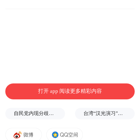
分年龄看，中青年所占比重最高。牡丹江市
常住人口中，0-17岁人口为28.6万人，占常
住人口的12.1%，与2010年相比下降了2.3个
百分点；18-34岁人口为42.6万人，占常住人
口的18.0%，与2010年相比下降了7.6个百分
点；35-59岁人口为105.3万人，占常住人口
的44.6%，与2010年相比下降了0.9个百分
打开 app 阅读更多精彩内容
点；60岁及以上人口59.5万人，占常住人口
的25.2%，与2010年相比上升了10.7个百分
自民党内现分歧，不少对华友好议员疏远高市内阁
台湾“汉光演习”在淡水河口设防，声称怕台北被突袭
点。
从清查数据可以发现牡丹江市中青年所占比