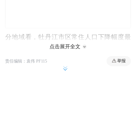
分地域看，牡丹江市区常住人口下降幅度最
点击展开全文
大。据清查数据显示，市区常住人口减少幅
度最大，与2010年第六次人口普查相比，年
举报
责任编辑：袁伟 PF115
均减少0.6万人。