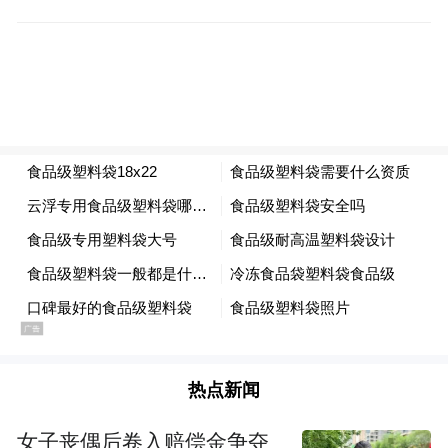
外，人们生育观念转变，市场经济的竞争
性、人力资本和教育费用的提高等也不同程
度促使牡丹江市人口出生率的迅速下降。
另外，从新生儿群体看，男婴比例为51.9%，
女婴比例为48.1%。新生儿性别比为
108.0（以女性人口为100.00），比2010年下
降3.6。报告指出，随着生育政策的调整，出
生人口性别比失调的问题在一定程度上得到
改善。
牡丹江是黑龙江省东南部中心城市，辖绥芬
热点新闻
河、海林、宁安、穆棱、东宁、林口6个县
女子丧偶后卷入赔偿金争夺