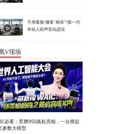
不用看脸!播客“相亲”?新一代
年轻人听声音玩恋综
凰V现场
世界人工智能大会：AI开始干活了，但到底干的怎么样？萌新闯WAIC
AIC必看：昇腾950真机亮相，一台撑起
亿参数大模型