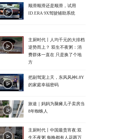
顺滑顺滑还是顺滑，试用
ID.ERA 9X驾驶辅助系统
主厨时代丨人均千元的大排档
逆势而上？ 双生不夜粥：消
费群体一直在 只是换了个地
方
把副驾宠上天，东风风神L8Y
的家庭幸福密码
旅途｜妈妈为脑瘫儿子卖房当
8年蜘蛛人
主厨时代丨中国最贵宵夜:双
生不夜粥 每晚都有人花两万