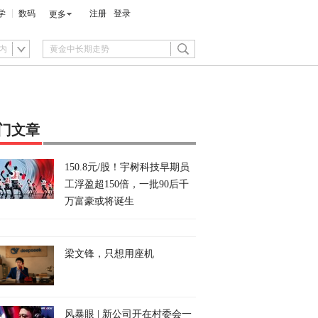
学
数码
注册
登录
更多
内
门文章
150.8元/股！宇树科技早期员
工浮盈超150倍，一批90后千
万富豪或将诞生
梁文锋，只想用座机
风暴眼 | 新公司开在村委会一