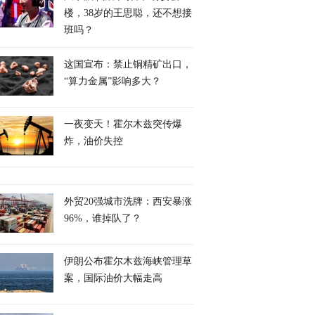
楼，38岁的王思聪，还不想接
班吗？
这国宣布：禁止铜精矿出口，
“算力金属”影响多大？
一夜变天！霍尔木兹突传爆
炸，油价失控
外贸20强城市洗牌：西安暴涨
96%，谁掉队了？
伊朗公布霍尔木兹海峡管理草
案，国际油价大幅走高