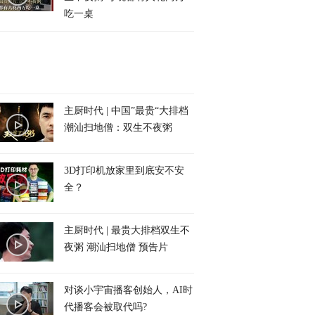
吃一桌
主厨时代 | 中国”最贵“大排档
潮汕扫地僧：双生不夜粥
3D打印机放家里到底安不安
全？
主厨时代 | 最贵大排档双生不
夜粥 潮汕扫地僧 预告片
对谈小宇宙播客创始人，AI时
代播客会被取代吗?