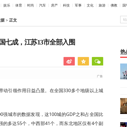
娱乐
体育
时尚
汽车
房产
科技
军事
文化
旅游
佛教
国
站
数据
>
正文
国七成，江苏13市全部入围
热
带动引领作用日益凸显。在全国330多个地级以上城
100强城市的数据发现，这100城的GDP之和占全国比
百强的多达55个，中西部41个，而东北地区仅有4个副