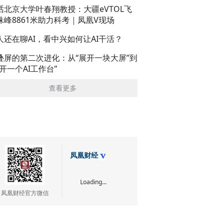
话北京大学叶春翔教授：大疆eVTOL飞
珠峰8861米助力科考｜凤凰V现场
人还在聊AI，看中兴如何让AI干活？
叠屏的第二次进化：从“展开一块大屏”到
展开一个AI工作台”
查看更多
凤凰财经
Loading...
凤凰财经官方微信