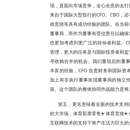
现，直面向市场竞争，全心全意的去打
来自于国际大型投行的CFO、CBO，
戏竞猜等具有成功经验的团队。在当前
董事局，而作为董事有受信责任以确保
也更加考虑到更广泛的持份者利益。C
管理，更大的任务是与国际投资者和监
寻收购合并的机会。我们重组后的董事
丰富的经验，CFO 负责财务和国际
加上有非执行董事加强董事局的独立
策。这个团队的整体协同作战能力是将
第五，更名意味着全新的技术支持
的大市场，体育彩票零售➕ 体育竞猜➕
互联网技术的支持下将产生活力巨大的