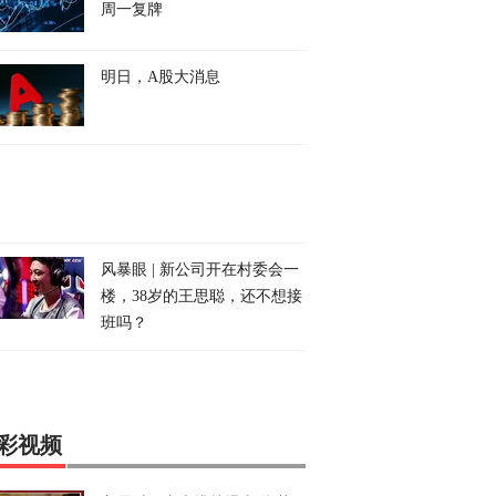
周一复牌
明日，A股大消息
风暴眼 | 新公司开在村委会一
楼，38岁的王思聪，还不想接
班吗？
彩视频