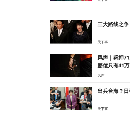
三大路线之争
天下事
风声｜羁押7
赔偿只有41万
风声
出兵台海？日
天下事