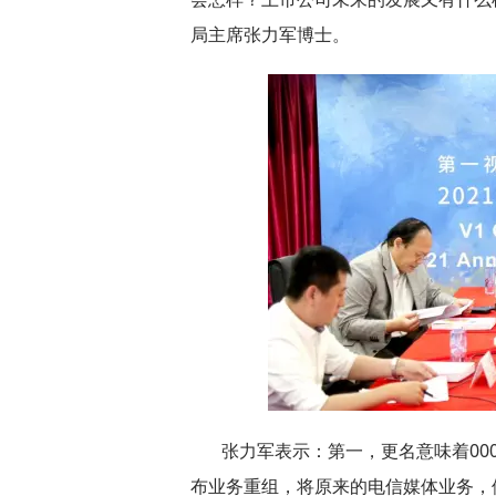
局主席张力军博士。
张力军表示：第一，更名意味着0008
布业务重组，将原来的电信媒体业务，