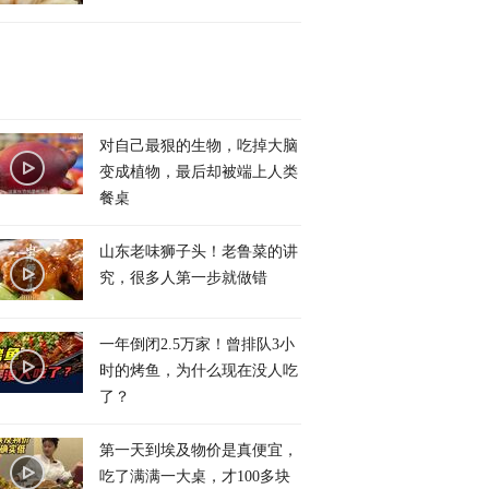
对自己最狠的生物，吃掉大脑
变成植物，最后却被端上人类
餐桌
山东老味狮子头！老鲁菜的讲
究，很多人第一步就做错
一年倒闭2.5万家！曾排队3小
时的烤鱼，为什么现在没人吃
了？
第一天到埃及物价是真便宜，
吃了满满一大桌，才100多块