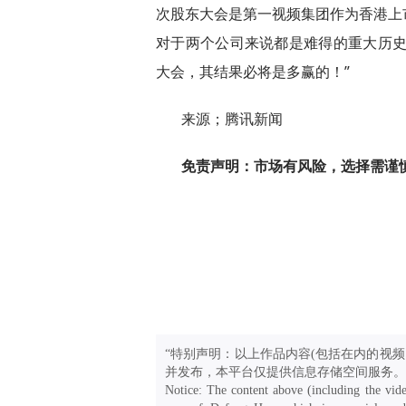
次股东大会是第一视频集团作为香港上
对于两个公司来说都是难得的重大历史
大会，其结果必将是多赢的！”
来源；腾讯新闻
免责声明：市场有风险，选择需谨
“特别声明：以上作品内容(包括在内的视频
并发布，本平台仅提供信息存储空间服务。
Notice: The content above (including the vide