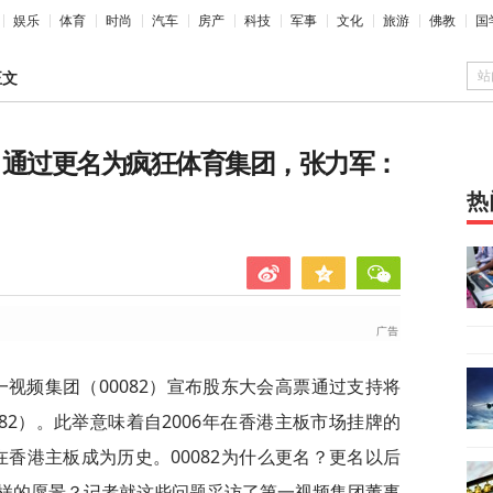
娱乐
体育
时尚
汽车
房产
科技
军事
文化
旅游
佛教
国
站
正文
2）通过更名为疯狂体育集团，张力军：
热
第一视频集团（00082）宣布股东大会高票通过支持将
0082）。此举意味着自2006年在香港主板市场挂牌的
在香港主板成为历史。00082为什么更名？更名以后
样的愿景？记者就这些问题采访了第一视频集团董事