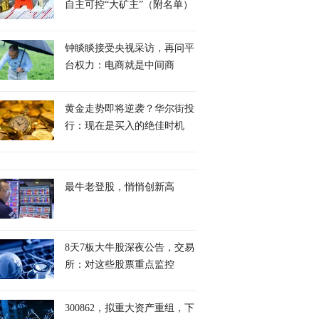
自主可控“大矿主”（附名单）
钟睒睒接受央视采访，再问平
台权力：电商就是中间商
黄金走势即将逆袭？华尔街投
行：现在是买入的绝佳时机
最牛老登股，悄悄创新高
8天7板大牛股深夜公告，交易
所：对这些股票重点监控
300862，拟重大资产重组，下