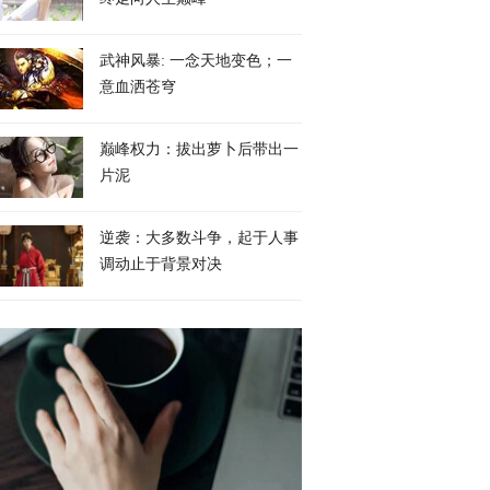
武神风暴: 一念天地变色；一
意血洒苍穹
巅峰权力：拔出萝卜后带出一
片泥
逆袭：大多数斗争，起于人事
调动止于背景对决