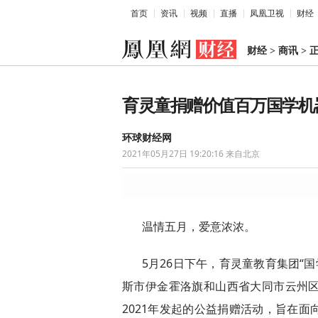
首页
资讯
视频
直播
凤凰卫视
财经
财经
>
商讯
>
育灵童捐赠价值百万国学机
环球财经网
2021年05月27日 19:20:16
来自北京
温情五月，爱意浓浓。
5月26日下午，育灵童教育集团“
斯市伊金霍洛旗和山西省大同市云州区
2021年发起的公益捐赠活动，旨在