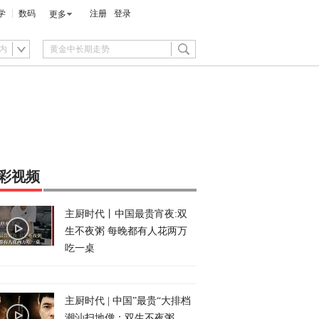
学
数码
注册
登录
更多
内
彩视频
主厨时代丨中国最贵宵夜:双
生不夜粥 每晚都有人花两万
吃一桌
主厨时代 | 中国”最贵“大排档
潮汕扫地僧：双生不夜粥