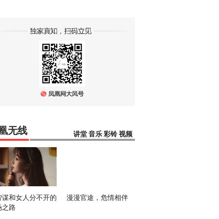
凰无线
讲堂
音乐
彩铃
视频
智谋和女人分不开的
漫漫官途，危情相伴
场之路