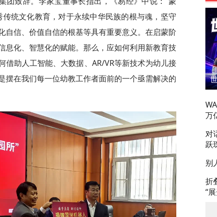
集团致辞。李家宝董事长指出，《易经》中说：“蒙
秀传统文化教育，对于永续中华民族的根与魂，坚守
化自信、价值自信的根基等具有重要意义。在启蒙阶
信息化、智慧化的赋能。那么，应如何利用新教育技
借助人工智能、大数据、AR/VR等新技术为幼儿接
是摆在我们每一位幼教工作者面前的一个亟需解决的
W
万
对
跃
别
折
“