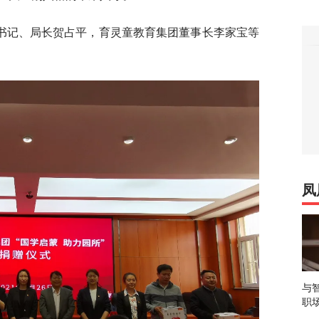
书记、局长贺占平，育灵童教育集团董事长李家宝等
凤
与
职