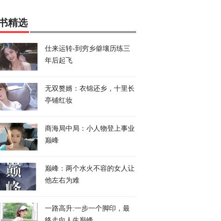
书精选
仕来运转-到穷乡僻壤历练三
年后起飞
无双赘婿：衣锦还乡，十里长
亭铺红妆
商海局中局：小人物登上事业
巅峰
巅峰：两个水火不容的女人让
他左右为难
一路高升:一步一个脚印，最
终走向人生巅峰