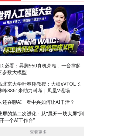
世界人工智能大会：AI开始干活了，但到底干的怎么样？萌新闯WAIC
AIC必看：昇腾950真机亮相，一台撑起
亿参数大模型
话北京大学叶春翔教授：大疆eVTOL飞
珠峰8861米助力科考｜凤凰V现场
人还在聊AI，看中兴如何让AI干活？
叠屏的第二次进化：从“展开一块大屏”到
展开一个AI工作台”
查看更多