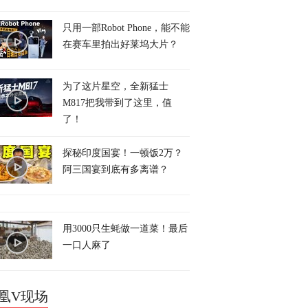
只用一部Robot Phone，能不能
在赛车里拍出好莱坞大片？
为了这片星空，全新猛士
M817把我带到了这里，值
了！
探秘印度国宴！一顿饭2万？
阿三国宴到底有多离谱？
用3000只生蚝做一道菜！最后
一口人麻了
凰V现场