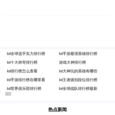
5.一律列入失信人员。限制缅北窝点人员坐
动车、坐飞机、住宾馆、子女就读私立学校
等高消费行为。
6.一律冻结账户和网银。对缅北窝点人员及
其直系亲属的银行账户、网银予以冻结反
制，并取消相关业务资质。
7.一律曝光公示震慑。在城乡、闹市区域和
学校张贴缅北窝点人员通告，在缅北窝点人
员及其直系亲属住所喷涂打击电信网络诈骗
犯罪永久标识。
热点新闻