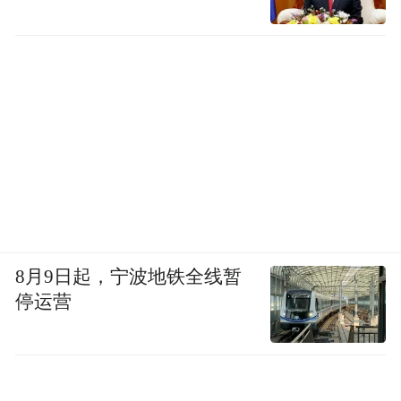
公安机关将坚决采取有力措施抓捕归案，依
法严惩。
南溪：5月31日前滞留缅北人员务必回国
5月7日，四川宜宾市南溪区发布《劝返滞留
缅甸北部人员的告知书》，告知书表示，当
前缅北社会动荡，自治政府、民团武装冲突
频发，新冠肺炎疫情形势严峻、诈骗赌博窝
8月9日起，宁波地铁全线暂
点林立，已成为治安洼地，秩序异常混乱。
停运营
凡是滞留缅甸北部的南溪籍人员，至少提前7
天通过电话向警方报备后，务必于2021年5月
31日前，向当地申报入境，通过正规渠道回