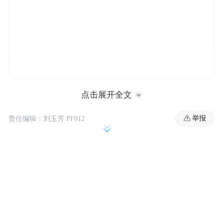
莆田荔城：对拒不返回人员采取“十个一律”
点击展开全文
举报
责任编辑：刘玉芳 PF012
电信诈骗最早是由台湾地区的诈骗犯带来我
国内地，随后被福建等地部分不法分子复
制，当前各种国内外的诈骗团伙成员及管理
人员不少是来自福建，在此前媒体报道中，
福建的某地区，甚至有一整个村都从事电信
诈骗的情况。福建当地监管部门对电信诈骗
一直呈严厉打击状态。