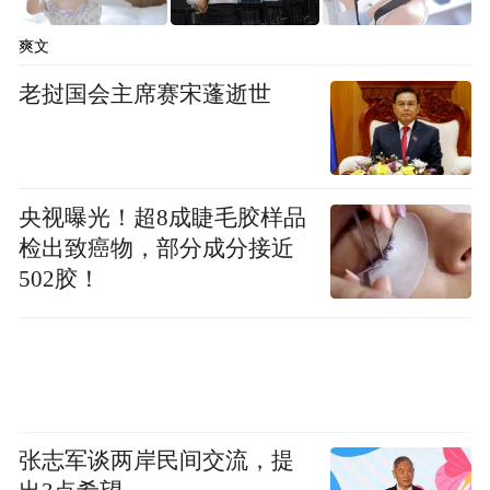
罚措施，对滞留境外劝返不回或故意隐瞒跨
境违法犯罪事实的，将一律从严处罚，非法
爽文
定事由不得办理取保候审，不得判处缓刑，
老挝国会主席赛宋蓬逝世
非法财物将一律冻结、查封、扣押、追缴，
依法依规从严审核其家庭成员入团、入党、
参军、考录公职人员等情形。
央视曝光！超8成睫毛胶样品
检出致癌物，部分成分接近
濯田镇公布15名疑似从事电信诈骗名单
502胶！
5月26日，福建福建省龙岩市长汀县濯田镇，
公布了最新一批疑似在缅甸电信诈骗窝点15
人名单，呼吁相关人员家属和朋友转告他们
立即回国。
张志军谈两岸民间交流，提