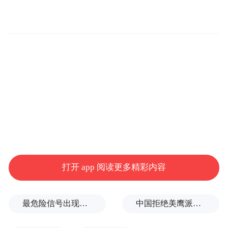
5月26日，福建莆田市荔城区公安分局通过
“平安荔城”微信公众号发布消息，为坚决贯
彻落实党中央决策部署，全力劝返莆田荔城
籍缅北窝点人员（涉嫌非法出入境、电信诈
骗和网络赌博犯罪行为），对荔城区6月30日
前滞留缅北窝点拒不返回人员采取“十个一
律”惩戒措施，力度之大，堪称宣告诈骗份子
“社会性死亡”。具体内容如下:
打开 app 阅读更多精彩内容
1.一律强制拆除赃违。对缅北窝点人员及其
直系亲属涉赃违建，一律予以拆除。
最危险信号出现！全球能源大动脉岌岌可危
中国拒绝美鹰派副防长访华？弦外之音被热议
2.一律严审就学资格。缅北窝点人员子女在