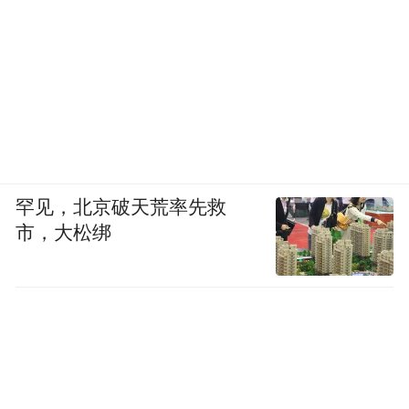
一些不法之徒为获取非法经济利益不惜铤而
走险，偷渡至缅甸务工及从事电信诈骗、网
络赌博等违法犯罪活动，并随时可能偷渡入
境返回，对龙南市疫情防控带来巨大风险隐
患。
滞留缅北人士，填写报备表后，可通过龙南
罕见，北京破天荒率先救
市公开的四条回国线路回国，1.普洱市—孟
市，大松绑
连县—勐啊口岸和芒信口岸（货物口岸）；
2.西双版纳州—勐海县—打洛口岸；3.临沧市
—沧源县—永和口岸和芒卡口岸；4.临沧市
—镇康县—南伞口岸。这四条路线均允许滞
留在缅北地区的中国公民回国（包括没有合