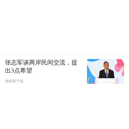
国。主动回国并如实供述违法犯罪行为的，
可以依法从轻、减轻处罚;情节轻微的，可以
免予处罚。
告知书表示，对于拒不回国人员，公安机关
将依法从重从严打击，取消滞留缅甸北部人
员及其家属一切政策性优惠、福利、补助
张志军谈两岸民间交流，提
出3点希望
等。凡提供有效线索经证的，按相关规定予
以100-2000元的奖励。
海峡新干线
“现在戴着手铐坐在这里，也比我在缅北温
暖、安心，在缅北，如果你不愿意违背良心
进行电信网络诈骗，那你就会被打、关水
牢，可以说挨打挨饿是家常便饭。如果你要