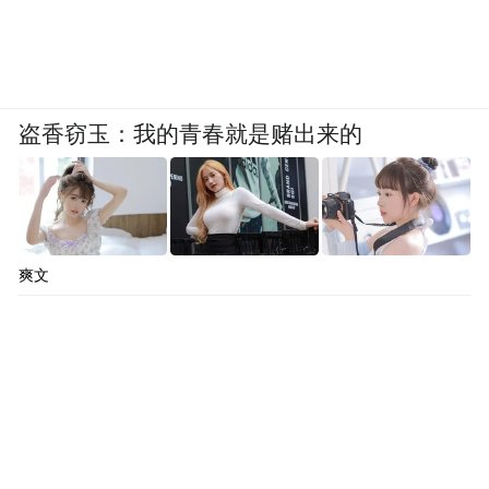
离开，他们（电信网络诈骗团伙）会设立各
种名目的高额费用让你交钱，他们甚至说，
在缅北，你呼吸都要交钱......”近日，在广西
盗香窃玉：我的青春就是赌出来的
壮族自治区北海市公安局海城分局讯问室
里，一位好不容易从缅北电信网络诈骗团伙
中脱身的24岁男子戴着冰冷的手铐，向民警
讲述他在缅北噩梦一般的经历。
爽文
回来吧，如果你在缅北。
千万别去，当你面对缅北诱人的机会时。
“特别声明：以上作品内容(包括在内的视频、图片或音
频)为凤凰网旗下自媒体平台“大风号”用户上传并发