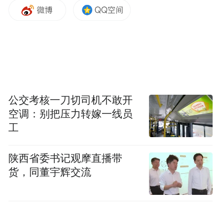
幼儿园、小学、初中新生录取和开学时，父
母双方没有共同当面申请入学就读手续或面
谈注册报名的，一律不得就读城区学校。
3.一律从严政审。缅北窝点人员及直系亲属
在入团、入党、参军、考录公务员、考聘事
公交考核一刀切司机不敢开
业单位工作人员、就业等函询调查时一律从
空调：别把压力转嫁一线员
严把关，原则上不予通过。
工
4.一律从严问责问效。缅北窝点人员为党
陕西省委书记观摩直播带
员、公职人员的取消本人及所在单位所有人
货，同董宇辉交流
绩效奖、平安奖、文明奖。缅北窝点人员直
系亲属取消3年内绩效奖、平安奖、文明奖，
并由纪委予以约谈问责。