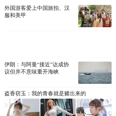
8.一律全面深挖打击。对缅北窝点人员及其
外国游客爱上中国旅拍、汉
直系亲属所有违法犯罪行为，一律深挖彻
服和美甲
查，从严从快重判、数罪并罚、判处实刑。
9.一律截断政策补助。对缅北窝点人员及其
直系亲属一律取消林业、农业等政策性优惠
补贴（助）,暂停一切政策补助和资质审查。
伊朗：与阿曼“接近”达成协
10.一律取消奖补资格。缅北窝点人员所在村
议但并不意味重开海峡
（社区）一律暂停向上申请项目资金、财政
奖补，一律取消“平安乡村”等当年度各项评
盗香窃玉：我的青春就是赌出来的
选资格。
此前的4月29日，湖南常德澧县也公布相关处