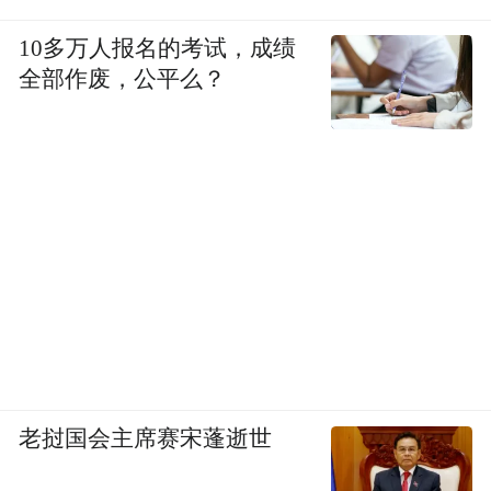
国、不主动交代问题的人员，将依法从严、
从重惩处。凡有协助将非法滞留缅北及境外
10多万人报名的考试，成绩
全部作废，公平么？
从事违法犯罪的龙南籍人员劝返的，给予奖
励500元至1000元。对威胁、报复举报人的，
依法予以处罚；构成犯罪的，依法追究刑事
责任。
最后，龙南市公安局呼吁，非法滞留缅北及
境外从事违法犯罪的龙南籍人员要认清形
势，珍惜机会，尽快回国，争取从宽处理。
其家属要主动配合公安机关，及时联系规劝
非法滞留缅北及境外从事违法犯罪的龙南籍
老挝国会主席赛宋蓬逝世
人员尽快通过合法渠道回国。凡在通告期间
继续滞留境外，拒不通过合法渠道回国的，