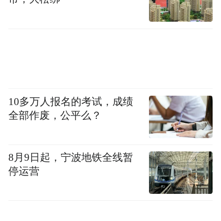
到者，如有涉及案件可依法从轻或者减轻处
罚；情节较轻的，可以依法免予处罚。
从警方公告的名单来看，公开的内容包括大
头人像、姓名、出生年月、详细到家的户籍
地址，非常详细，人员构成90后占多，还包
10多万人报名的考试，成绩
括数名00后。
全部作废，公平么？
龙南市：报备后可通过开放线路回国 严禁偷
渡
8月9日起，宁波地铁全线暂
停运营
5月25日，江西省龙南市公安局发布《致龙南
籍滞留缅北群众及家属们的一封信》，信中
写道，当前，境外新冠肺炎疫情形势严峻，