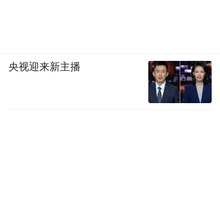
法有效证件的人员）。
为了防止偷渡，这四条路线均允许没有合法
有效证件的人员回国。严禁龙南籍人员非法
前往缅北投亲靠友、非法务工。对非法组织
央视迎来新主播
群众偷渡到缅北地区的组织者和参与者，将
以组织、偷越国边境罪依法严厉打击。严禁
龙南籍人员取道云南边境偷越赴缅北务工，
违者将依照法律从严处罚。
信中还公布了奖惩措施。主动回国投案自
首、配合劝返工作回国、主动交代问题、有
重大立功表现的可以依法从轻、减轻或者免
除处罚；心存侥幸或拒不配合劝返工作回