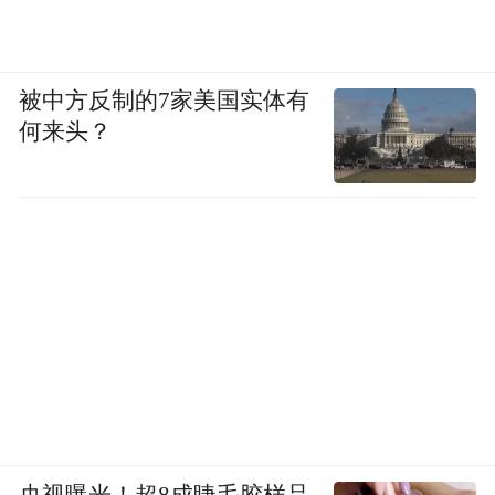
布，本平台仅提供信息存储空间服务。
Notice: The content above (including the videos,
pictures and audios if any) is uploaded and posted
by the user of Dafeng Hao, which is a social media
被中方反制的7家美国实体有
platform and merely provides information storage
何来头？
space services.”
央视曝光！超8成睫毛胶样品