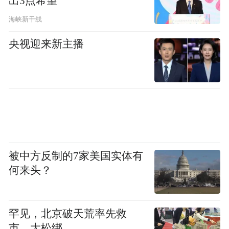
出3点希望
濯田警方表示，目前，境外疫情仍处于高发
态势，有部分人员通过非法渠道出入境，给
海峡新干线
辖区的疫情防控带来了巨大的挑战和隐患。
央视迎来新主播
同时，可能从事电信网络诈骗和赌博等非法
活动。为打击电信网络诈骗犯罪和保护大家
的生命安全与健康，需要大家齐心协力，筑
牢疫情防线，净化辖区治安环境。特通知赴
境外长期未归人员且目前处于失联状态、家
属也联系不上的人员看到此通告请主动与户
被中方反制的7家美国实体有
籍所在地派出所，户籍地村（居）委会或家
何来头？
属取得联系。
濯田警方表示，自该公告发布之日起至2021
罕见，北京破天荒率先救
年5月31日前，凡主动回国并到濯田派出所报
市，大松绑