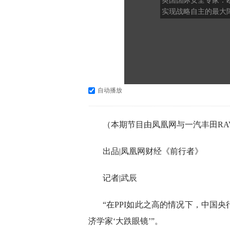
英国国际安全专家：
实现战略自主的最大
是财政成本
自动播放
（本期节目由凤凰网与一汽丰田RA
出品|凤凰网财经《前行者》
记者|武辰
“在PPI如此之高的情况下，中国
济学家‘大跌眼镜’”。