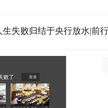
人生失败归结于央行放水|前
失败
了
重播