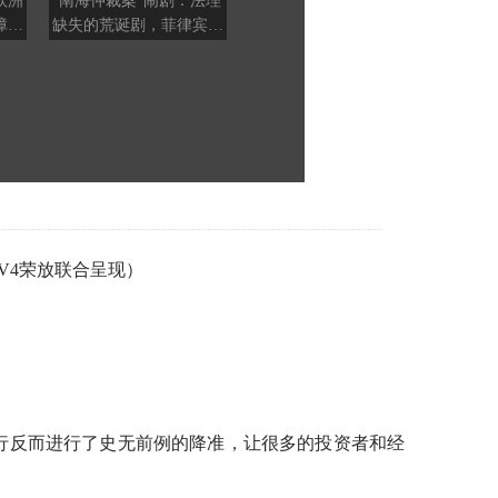
欧洲
“南海仲裁案”闹剧：法理
终于要动手了吗？100%
高市
障碍
缺失的荒诞剧，菲律宾重
关税又不是没打过，6大
上俯视
金聘请美方律师枉费心机
反制工具美方随便挑
何激
V4荣放联合呈现）
央行反而进行了史无前例的降准，让很多的投资者和经