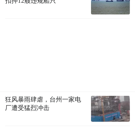
扣押12艘违规船只
狂风暴雨肆虐，台州一家电
厂遭受猛烈冲击