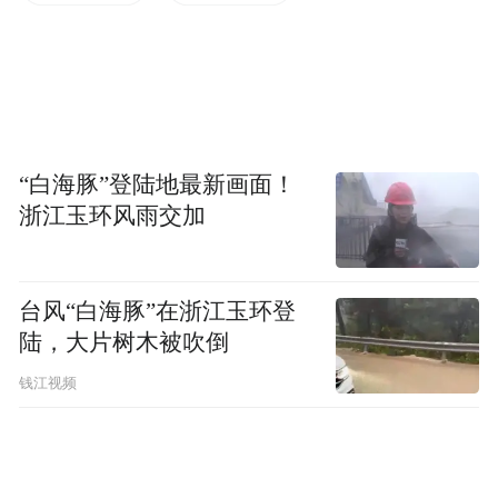
景的优质服务，帮助他们提升用户体验和服
务触达效率，同时在更深层面上加速智能化
的升级，从而助力整个产业的智能化与数字
化升级。
“白海豚”登陆地最新画面！
“特别声明：以上作品内容(包括在内的视频、图片或音
浙江玉环风雨交加
频)为凤凰网旗下自媒体平台“大风号”用户上传并发
布，本平台仅提供信息存储空间服务。
Notice: The content above (including the videos,
pictures and audios if any) is uploaded and posted
台风“白海豚”在浙江玉环登
by the user of Dafeng Hao, which is a social media
陆，大片树木被吹倒
platform and merely provides information storage
space services.”
钱江视频