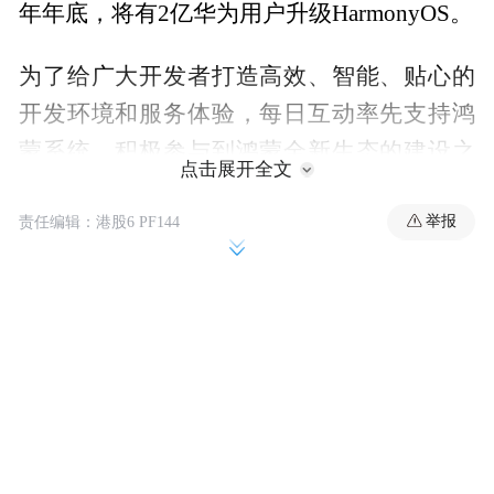
年年底，将有2亿华为用户升级HarmonyOS。
为了给广大开发者打造高效、智能、贴心的
开发环境和服务体验，每日互动率先支持鸿
蒙系统，积极参与到鸿蒙全新生态的建设之
点击展开全文
当前，每日互动的个推消息推送SDK无
中。
需更新或者重新接入，便可无缝适配鸿蒙系
举报
责任编辑：港股6 PF144
统。
每日互动
个推消息推送SDK在鸿蒙操作
系统上实现了稳定、流畅的运行，同时也保
留了高并发、高速度、省电省流量以及个性
化推送等性能优势。