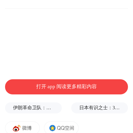
据报道，目前已有 300+ 应用和服务伙伴、
1000+ 硬件伙伴、50 万以上的开发者共同参
每日互动也将坚守
与到鸿蒙生态建设当中。
“数据让产业更智能”的企业使命，继续为开
打开 app 阅读更多精彩内容
发者
、
应用
等提供优质
服务。
后续，每日互
动个推消息推送SDK还将陆续兼容搭载鸿蒙
伊朗革命卫队：将保持对海峡控制至敌方接受全部条件
日本有识之士：32名中国劳工本不该命丧长崎
系统的智能电视、智能手表、智能家电等多
样化终端设备，为开发者提供跨系统、全场