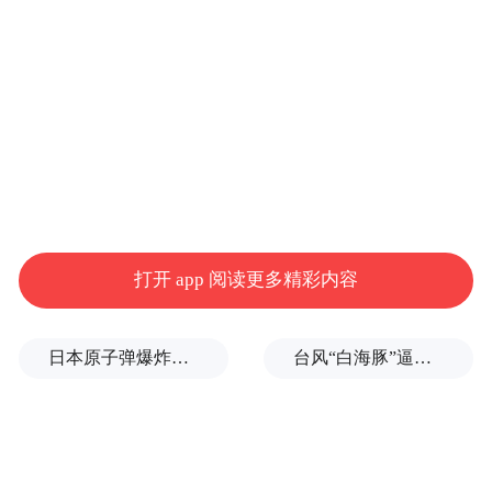
时突然胸痛、心悸、呼吸困难，需立即坐起
或站立才能缓解。
预防冠心病要从年轻抓起
一提起冠心病，人们往往觉得这是老年人需
要关注的事情，至少也是中年人才需要注意
的问题。其实不然，因为冠心病是动脉硬化
引发的疾病，而动脉硬化的发生是一个极其
打开 app 阅读更多精彩内容
漫长的过程，有些甚至是在发病前几十年就
开始形成了。有研究者曾在3岁儿童的血管里
日本原子弹爆炸亲历者反对高市修改无核三原则，“她应该下台”
台风“白海豚”逼近浙闽沿海，10余省份将掀强风雨
发现动脉硬化早期病变的迹象，证明了动脉
硬化并不是老年人的专有疾病。
动脉硬化之所以发生，是由于高血压、高血