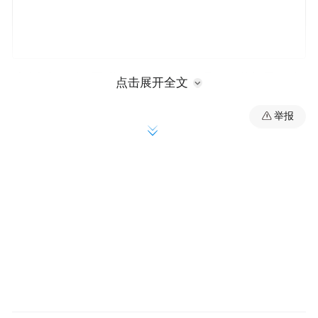
生活中，如果我们的身体出现下列情况，都
点击展开全文
可能意味着冠心病的发生，要及时就医、确
举报
诊、治疗。①劳累或精神紧张时出现胸骨后
或心前区闷痛，或紧缩样疼痛，并向左肩、
左上臂放射，持续3~5分钟，休息后自行缓
解。②体力活动时出现胸闷、心悸、气短，
休息时自行缓解。③出现与运动有关的头
痛、牙痛、腿痛等。④饱餐、寒冷时出现胸
痛、心悸。⑤夜晚睡眠枕头低时，感到胸闷
憋气，需要高枕方感舒适；熟睡或白天平卧