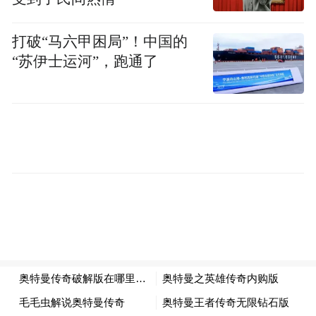
打破“马六甲困局”！中国的
“金三角”方案能实现一级、二级预防
“苏伊士运河”，跑通了
专家们一致认为，防治冠心病的关键在于一
级、二级预防。对于“三高”人群，就要长期
服用降脂的他汀类药物和抗凝的阿司匹林
等，同时服用通心络胶囊。通心络胶囊的优
势是既能降脂、抗凝、抗炎，保护血管内
皮，抑制斑块形成；还能稳定已经形成的斑
块，防止斑块破裂堵塞血管，降低心梗、脑
梗能急性事件的发生。通心络胶囊与他汀类
组合可以增强降脂效应，与阿司匹林组合可
以增强抗凝、降低血液黏度的作用，还能明