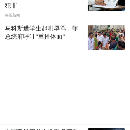
犯罪
央视新闻
马科斯遭学生起哄辱骂，菲
总统府呼吁“重拾体面”