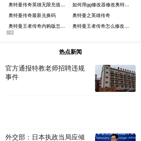
显改善阿司匹林抵抗。
他汀类药物、阿司匹林、通心络胶囊合用，
构成冠心病防治的“金三角”方案具有三大优
势：第一是，调节血脂，保护血管内皮，修
热点新闻
复血管内皮，抑制粥样斑块在血管内的形
成；第二是，稳定容易破裂的斑块，解除血
官方通报特教老师招聘违规
管痉挛，防止急性心脑血管病的发生；这两
事件
条是冠心病的一级预防，适用于未发生冠心
病的高危人群。第三是，防止再狭窄和心梗
的再次复发，适用于患过冠心病的人群，即
使是放过支架、溶过栓的患者也要长期服
药，属于二级预防。
外交部：日本执政当局应倾