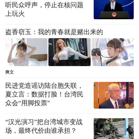
听民众呼声，停止在核问题
“金三角”既防又治，对于心脑血管病是一个
上玩火
未病先防、有病防变、病后防复发的方案，
值得临床广泛推广应用。
盗香窃玉：我的青春就是赌出来的
免责声明：市场有风险，选择需谨慎！此文
仅供参考，不作买卖依据。
爽文
“特别声明：以上作品内容(包括在内的视频、图片或音
频)为凤凰网旗下自媒体平台“大风号”用户上传并发
民进党造谣访陆台胞失联，
布，本平台仅提供信息存储空间服务。
夏立言：数据打脸！台湾民
Notice: The content above (including the videos,
众会“用脚投票”
pictures and audios if any) is uploaded and posted
by the user of Dafeng Hao, which is a social media
platform and merely provides information storage
“汉光演习”把台湾城市变战
space services.”
场，最终代价由谁承担？