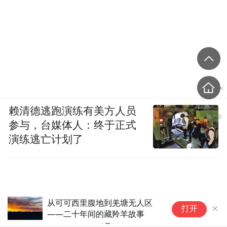
赖清德逃跑演练有美方人员
参与，台媒体人：终于正式
演练逃亡计划了
从可可西里腹地到羌塘无人区
海内外
打开
——二十年间的藏羚羊故事
半导体设
（159