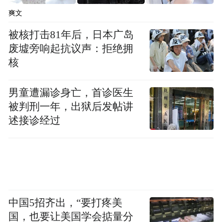
够零代码快速生成H5页面、图片、活动、小
爽文
程序、视频，并且一键发布到多个平台上，
被核打击81年后，日本广岛
帮助运营人提升运营效率。
废墟旁响起抗议声：拒绝拥
核
Q：产品名为什么叫乐搭？有何特殊含义？
男童遭漏诊身亡，首诊医生
李超悦：
乐搭的理念就是希望能帮助运营人
被判刑一年，出狱后发帖讲
像搭积木一样，快速、灵活地创作不同的营
述接诊经过
销场景。乐搭的LOGO中有一个闪电，代表
我们希望让运营更快速、更快乐。
了速度，
对于互金运营人来说，乐搭是一个提升运营
效率+数据分析的智能数字化营销平台。
中国5招齐出，“要打疼美
Q：乐搭有哪些功能？能帮助客户解决哪些
国，也要让美国学会掂量分