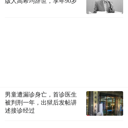
版人高希均辞世，享年90岁
化视频及金融素材库搭建三大方向。前面提
到的营销渠道增加带来的问题，智能化可能
是解决方式之一。我们会持续研究内容自动
生成等功能，帮助运营人提升运营效率。此
外，内容视频化趋势下，资管机构对用户陪
伴需要输出的视频越来越多。乐搭视频功能
去年已经上线，帮助机构自动生成视频，22
年将会对乐搭视频功能持续打磨优化。
乐搭产品长期的发展，更多是洞察资管行业
男童遭漏诊身亡，首诊医生
数字营销的痛点。首要是解决金融机构数字
被判刑一年，出狱后发帖讲
营销中的痛点。如渠道、营销形式、内容多
述接诊经过
样化带来的挑战。其次通过数智化赋能营销