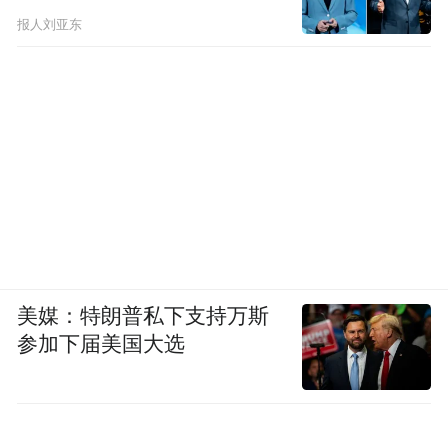
的理念。以营销活动为例，市场高峰期时，
报人刘亚东
道乐几乎每天都有多个新活动上线。通过大
量活动的经验积累，我们发现活动的内核是
不变的。乐搭团队提炼活动的内核，将其封
装成模板，机构可以零代码快速完成。市面
上泛行业的产品，产品功能就到这一步。
但对于乐搭来说，活动结束后客户可以通过
乐搭平台数据埋点、分析功能分析活动效
美媒：特朗普私下支持万斯
果，再对有价值的活动不断迭代。这样，机
参加下届美国大选
构的运营经验可以不断沉淀和迭代。
除此之外，乐搭的优势在于可以联接多家金
沉淀更多行业的经验和优秀实践，
融机构，