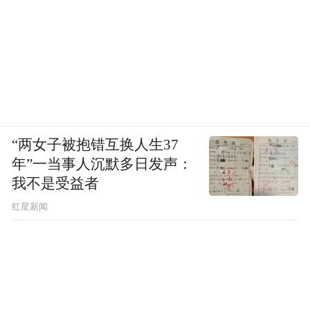
仅供参考，不作买卖依据。
“特别声明：以上作品内容(包括在内的视频、图片或音
频)为凤凰网旗下自媒体平台“大风号”用户上传并发
布，本平台仅提供信息存储空间服务。
Notice: The content above (including the videos,
pictures and audios if any) is uploaded and posted
by the user of Dafeng Hao, which is a social media
“两女子被抱错互换人生37
platform and merely provides information storage
年”一当事人沉默多日发声：
space services.”
我不是受益者
红星新闻