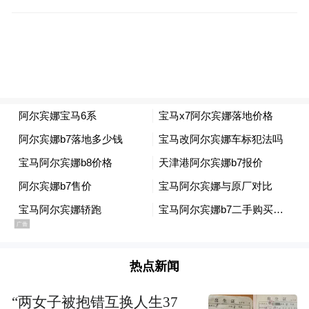
面临这些问题，金融机构也努力寻求解决方
案。有的机构寻求内部开发可以解决运营人
员重复性工作的系统，但是一个产品的开发
往往需要技术、设计、产品等多方配合。但
金融公司的技术部门重点工作围绕公司核心
信息技术系统，导致资源协调非常困难。另
外也有金融机构将部分的运营工作交给供应
商来做，虽然可以减轻一些工作量，但也存
在交付质量难以保证及工期较长的问题。
因此，运营人亟需一款产品来帮助他们提升
工作效率与质量。
道乐长期为金融机构提供
热点新闻
运营服务，关注客户的需求，自然而然产生
了做一款更好的产品帮助客户解决痛点的想
“两女子被抱错互换人生37