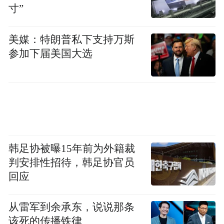
寸”
问题？
李超悦：
美媒：特朗普私下支持万斯
目前有乐搭图文、乐搭活动和乐搭
参加下届美国大选
视频三个产品线，可以应用不同的应用场
景。
乐搭图文可以帮助运营人快速创建并便捷维
护营销专区站点，如APP产品专区、产品详
情页、基金经理专区等。例如在新基宣发时
韩足协被曝15年前为外籍裁
常用的基金产品长图，在乐搭平台可以通过
判安排性招待，韩足协官员
填写基金代码，即可自动生成文案和数据
回应
图，还可以快速调整成常用平台的尺寸。
从雷军到余承东，说说那条
乐搭活动主要应用多种形式的营销活动。例
该死的传播铁律