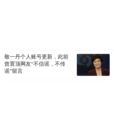
大转盘活动模板配置页面
乐搭视频主要适用快速生产同类型产品的标
准化介绍或高频更新的定期报告内容。例如
市场行情周报、年报解读等。
乐搭不仅仅是一个模板商城，更有丰富的营
销支持。
敬一丹个人账号更新，此前
乐搭支持无需开发即可发布至互联
曾置顶网友“不信谣，不传
网销售平台，如微信、支付宝、天天基金、
谣”留言
招商银行APP等数十个平台，发布形式涵盖
H5、小程序等，并且提供自动化埋点、数据
统计及权益管理功能。
除此之外，乐搭产品拓展性更强，提供开放