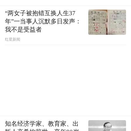
嘉实基金使用乐搭快速生成浦发银行APP财
“两女子被抱错互换人生37
富号运营页面。交银基金使用乐搭内容自动
年”一当事人沉默多日发声：
生成功能大大提升了工作效率。
我不是受益者
红星新闻
客户的普遍反馈是高于预期，使用频率往往
比预想更高。
因为客户在购买时乐搭时，往
往只预想到过去工作中可应用乐搭的场景。
而实际工作中，因为有了乐搭，可以挖掘更
多应用场景。
Q：乐搭今年及未来的产品方向如何？
李超悦：
2022年的产品规划，主要还是聚焦
知名经济学家、教育家、出
近期行业内的痛点，围绕内容智能化、自动