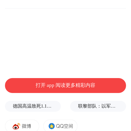
化，如用户分层、私域流量运营等运营新风
口。
打开 app 阅读更多精彩内容
德国高温致死1.19万人，为2016年来最高纪录
联黎部队：以军单日向黎发射113枚炮弹
招商银行、平安银行、华泰证券APP的财富开放平
台