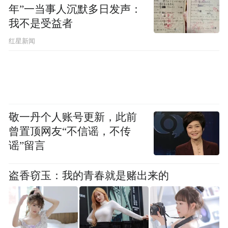
年”一当事人沉默多日发声：
法。
我不是受益者
Q：乐搭的研发历程是怎么样的？
红星新闻
李超悦：
2020年，我们正式组建研发团队，
内部以D5为产品代号，开始进行产品研发。
道乐基于过去8年金融线上运营的积淀、上千
敬一丹个人账号更新，此前
个活动策划经验，调研业内客户需求，底层
曾置顶网友“不信谣，不传
基于低代码平台，结合金融机构常用场景的
谣”留言
模板。产品经过多轮的内测与迭代，不断完
善产品的易用性。
盗香窃玉：我的青春就是赌出来的
经历了一年半的研发，2021年11月，金融数
这个平台能
字营销平台——乐搭正式上线。