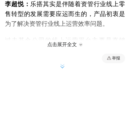
李超悦：
乐搭其实是伴随着资管行业线上零
售转型的发展需要应运而生的，产品初衷是
为了解决资管行业线上运营效率问题。
过去基金公司的线上运营平台主要是直销
点击展开全文
APP、微信、支付宝等几个平台。2021年以
举报
来，招商银行、华泰证券等多个银行券商也
资管机构需要运营的
上线了财富开放平台。
平台从几个扩大到数十个。
除了渠道，运营
形式、用户群也有很大变化。比如原来的运
营形式主要是图文，这两年活动、直播、视
频兴起；大量的90后、00后开始理财，他们
投资知识不足，需要更及时、高频且有趣的
投教内容。另外一个趋势就是运营的精细