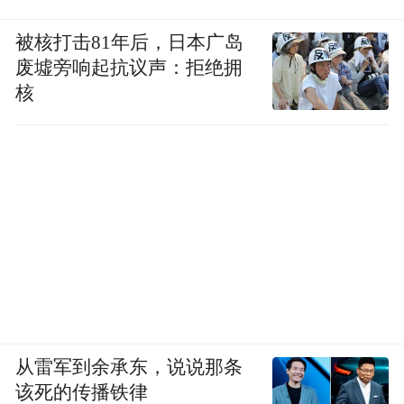
李超悦：
首先，乐搭是一个金融垂直领域的
产品，相对泛行业产品，更能满足行业特性
被核打击81年后，日本广岛
的要求。首先金融业务具有特殊性，道乐拥
废墟旁响起抗议声：拒绝拥
核
有8年金融行业线上运营经验，泛行业产品团
队对金融行业的理解不可能一蹴而就。其
次，金融行业受到更严格的监管，对合规要
求更高，许多泛行业的营销模式、活动并不
能照搬。除此之外，金融行业掌握着用户的
钱袋子，安全要求更高。道乐拥有丰富的经
验，技术实力可以满足安全要求。
其次，乐搭不仅仅是一个建站的平台，而是
具备联接、沉淀、开放特征的数字营销
一个
从雷军到余承东，说说那条
平台。
该死的传播铁律
运营可沉淀，创作可迭代，这是我们