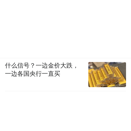
取各家之长，提供更好的产品给机构。
Q：目前已经有哪些合作案例，客户反馈如
何？
李超悦：
目前已有中信银行、华泰证券、普
益财富等机构已经使用乐搭平台。中信银行
什么信号？一边金价大跌，
以SaaS的形式合作，应用于中信银行APP，
一边各国央行一直买
在半年内上线上百个页面站点。华泰证券以
私有化部署的方式合作，接入内部埋点数据
中心、内容管理中心等多个内部平台系统，
定制开发超过50个模板与组件，上线部署上
百个页面站点，发布在涨乐财富通APP和其