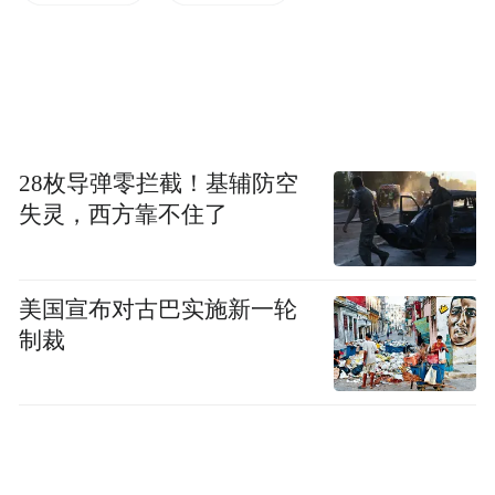
对于资管机构里的运营人员来说，这些变化
带来直接的影响就是工作量剧增。资管机构
的运营人往往身兼数职。要兼顾多个平台的
日常运营，还要策划营销活动、做直播、做
因此运营人员往往力不从心，
新品宣发等。
28枚导弹零拦截！基辅防空
失灵，西方靠不住了
难以兼顾运营中的细枝末节，整体的运营效
果自然也会打折扣。
美国宣布对古巴实施新一轮
运营人员长期陷入大量重复性工作，自然无
制裁
暇顾及营销活动的数据分析和营销方法沉
淀，运营人员和机构的营销能力和创新能力
进入瓶颈。