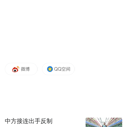
好准备，以尽快适应新的业务模式和商业模
式。这不仅对大型企业十分重要，对中小企
业而言更是一次弯道超车的机遇。鼎捷雅典
娜正是在这样的背景下应运而生。作为一款
以数据思维为引领的智慧企业赋能平台，鼎
捷雅典娜将为企业搭建起一套具备成长能力
的智慧执行引擎，通过基于知识封装的数据
驱动核心技术，助力企业化繁为简，实现数
智化运营。
中方接连出手反制