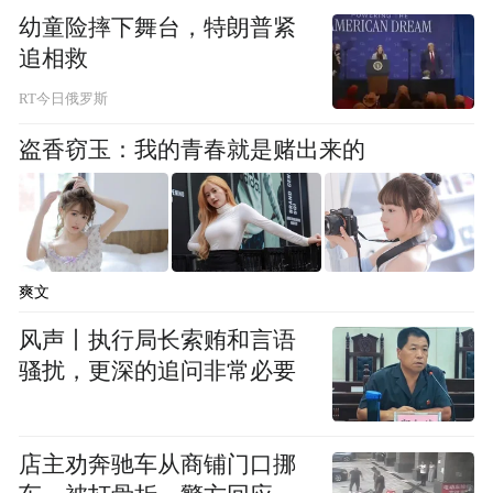
于数字世界与物理世界间形成智慧的驱动与
幼童险摔下舞台，特朗普紧
追相救
回应关系，这中间的纽带就是一套数智平台
系统。它就是鼎捷雅典娜。
RT今日俄罗斯
盗香窃玉：我的青春就是赌出来的
作为一款数智原生型PaaS平台，同样拥有云
原生技术、低代码、中台化、AIoT、混合
云、多端协同，多元交互，增强智能、知识
图谱等技术亮点的鼎捷雅典娜，思考的是如
爽文
何从底层思维和方法上改变企业运行方式，
风声丨执行局长索贿和言语
从数据的角度出发，通过原生的数智驱动技
骚扰，更深的追问非常必要
术，让数字空间化繁为简，让物理世界以简
驭繁，以期重新定义数智驱动型企业的新运
行方式。这也形成了鼎捷雅典娜与其他PaaS
店主劝奔驰车从商铺门口挪