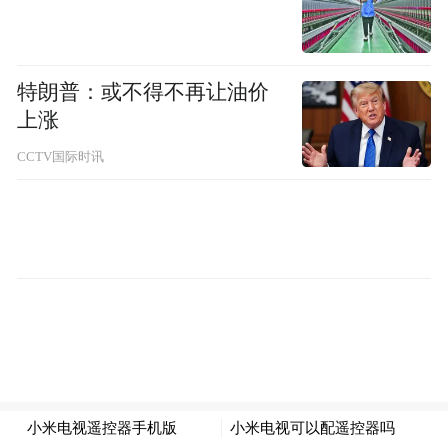
特朗普：或不得不再让油价
上涨
CCTV国际时讯
在8月23日“数智驱动企业新未来”的线上峰会
上，鼎捷软件将首度揭晓数智驱动型企业的
创新运行模型，鼎捷雅典娜作为数智驱动型
企业的最佳实践，也将重磅亮相，揭开这款
颠覆性数智化产品的神秘面纱。
鼎捷雅典娜-数智原生型PaaS平台应运而生
随着云计算、5G、物联网、移动互联网、人