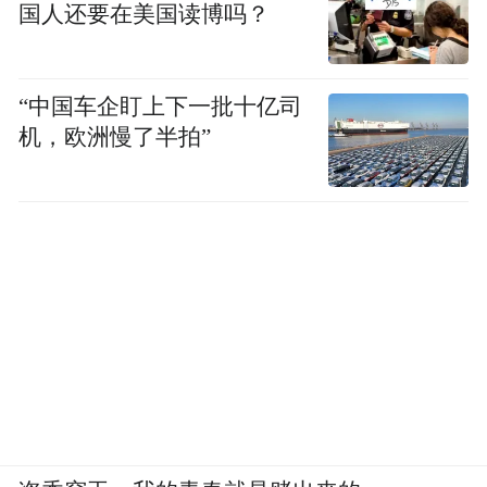
免责声明：市场有风险，选择需谨慎！此文
国人还要在美国读博吗？
仅供参考，不作买卖依据。
“中国车企盯上下一批十亿司
“特别声明：以上作品内容(包括在内的视频、图片或音
机，欧洲慢了半拍”
频)为凤凰网旗下自媒体平台“大风号”用户上传并发
布，本平台仅提供信息存储空间服务。
Notice: The content above (including the videos,
pictures and audios if any) is uploaded and posted
by the user of Dafeng Hao, which is a social media
platform and merely provides information storage
space services.”