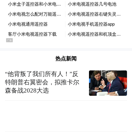
工智能、大数据等新技术发展日趋成熟，对
于大多数企业而言，平台化产品已不再是生
僻的概念。PaaS平台既可以很好契合企业的
个性化需求，又能很快地以较低成本交付和
迭代更新，渐成企业数字化布局中的重要角
色。
热点新闻
然而，纵观市面上林林总总的PaaS平台，不
“他背叛了我们所有人！”反
论是IaaS厂商和传统基础架构软件提供商推
特朗普右翼密会，拟推卡尔
出的平台产品，还是由核心应用或企业应用
森备战2028大选
软件延伸或发展而来的平台产品，都定位为
支持性系统，也就是以数字空间支持实体企
业在物理世界的运营。而对于企业而言，运
营和决策需实时做出应变和调整，这就有赖