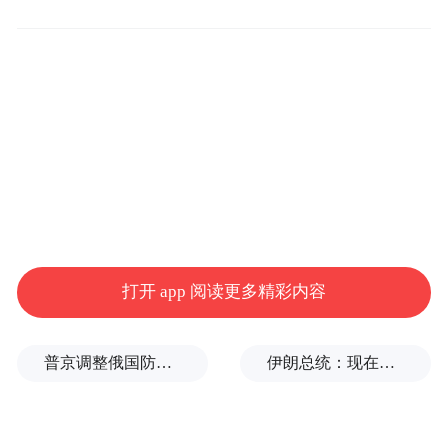
企业数智化转型需要智慧运行引擎驱动
数字经济时代，海量的数据被实时储存、挖
掘、处理、分析，释放出有价值的信息。然
而，当这些信息没办法被高度概括和提炼成
知识的时候，获取更深层次、更有预见性的
知识难度反而加大了。因此，企业在精细化
挖掘探索数据价值、发挥数据潜能的同时，
实现从数据到知识的增值运行，进而反哺智
打开 app 阅读更多精彩内容
慧决策就变得更加重要，这样企业方能达到
增收提效的经营目标，建构面向数智时代未
普京调整俄国防部高层人事布局，重用实战将领削弱“办公室将军”
伊朗总统：现在与最高领袖的联系非常困难
来发展的新竞争力。
无疑，面对数智化转型挑战，企业需提前做