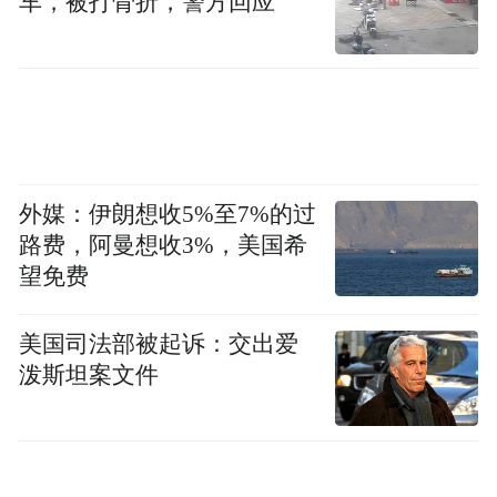
车，被打骨折，警方回应
平台最根本的差异。不久前，鼎捷雅典娜荣
获“2022年德国红点设计奖”，足以印证这是
一款有能力改变虚实世界间交互关系的颠覆
性产品。
外媒：伊朗想收5%至7%的过
路费，阿曼想收3%，美国希
望免费
美国司法部被起诉：交出爱
泼斯坦案文件
以“智慧女神”命名的这款平台型产品，究竟