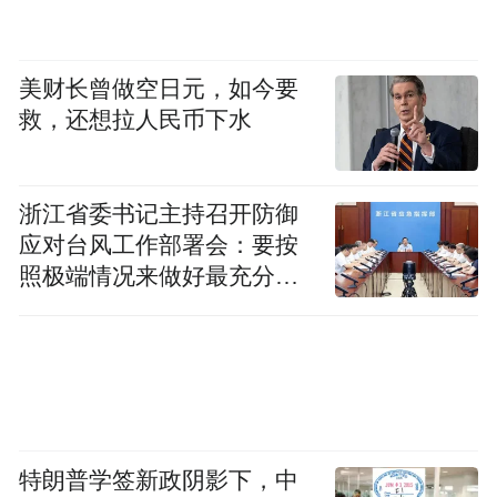
有何“数智魅力”？它对于企业的数智化应用
场景带来了哪些根本性改变？8月23日“数智
驱动企业新未来”的线上峰会，将见分晓。
美财长曾做空日元，如今要
救，还想拉人民币下水
8/23鼎捷雅典娜即将解锁 敬请期待
变局与挑战并存的时势，只有勇者和智者方
浙江省委书记主持召开防御
应对台风工作部署会：要按
有领航价值的可能。每一家寻求数智化转型
照极端情况来做好最充分的
的企业，都在呼唤创新的落地方案与值得信
准备
赖的同行者。相信这一切，都将在8月23日
“数智驱动企业新未来”的线上峰会上，找到
坚定的信念与肯定的答案。让我们拭目以
待。
特朗普学签新政阴影下，中