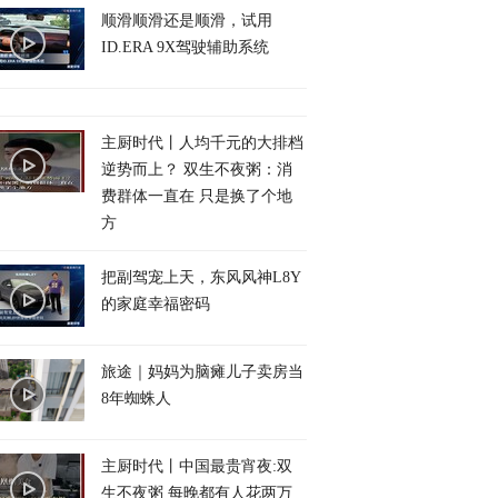
顺滑顺滑还是顺滑，试用
ID.ERA 9X驾驶辅助系统
主厨时代丨人均千元的大排档
逆势而上？ 双生不夜粥：消
费群体一直在 只是换了个地
方
把副驾宠上天，东风风神L8Y
的家庭幸福密码
旅途｜妈妈为脑瘫儿子卖房当
8年蜘蛛人
主厨时代丨中国最贵宵夜:双
生不夜粥 每晚都有人花两万