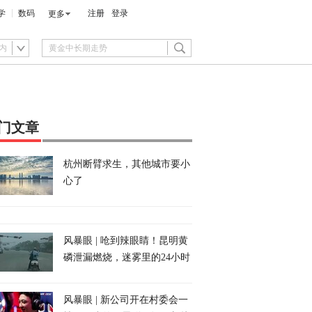
学
数码
注册
登录
更多
内
门文章
杭州断臂求生，其他城市要小
心了
风暴眼 | 呛到辣眼睛！昆明黄
磷泄漏燃烧，迷雾里的24小时
风暴眼 | 新公司开在村委会一