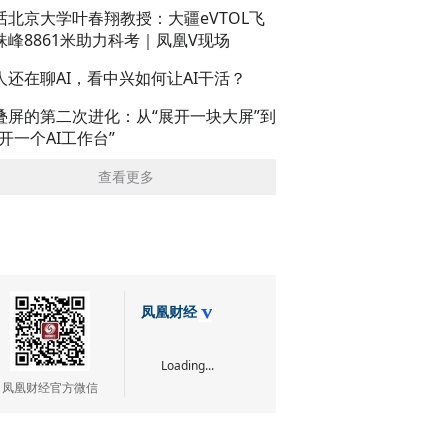
话北京大学叶春翔教授：大疆eVTOL飞
珠峰8861米助力科考｜凤凰V现场
人还在聊AI，看中兴如何让AI干活？
叠屏的第二次进化：从“展开一块大屏”到
展开一个AI工作台”
查看更多
凤凰财经
Loading...
凤凰财经官方微信