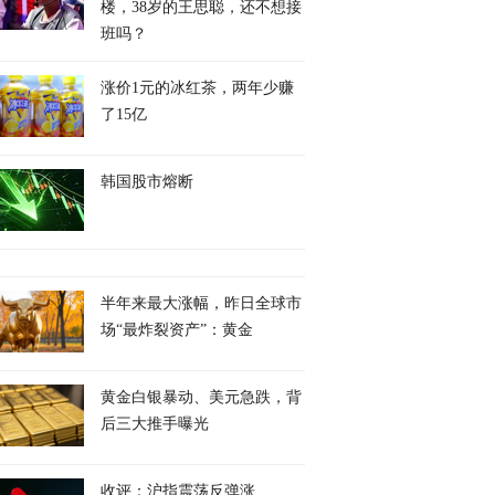
楼，38岁的王思聪，还不想接
班吗？
涨价1元的冰红茶，两年少赚
了15亿
韩国股市熔断
半年来最大涨幅，昨日全球市
场“最炸裂资产”：黄金
黄金白银暴动、美元急跌，背
后三大推手曝光
收评：沪指震荡反弹涨