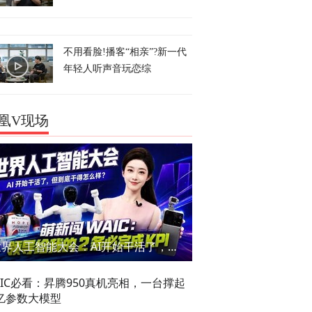
不用看脸!播客“相亲”?新一代
年轻人听声音玩恋综
凰V现场
世界人工智能大会：AI开始干活了，但到底干的怎么样？萌新闯WAIC
AIC必看：昇腾950真机亮相，一台撑起
亿参数大模型