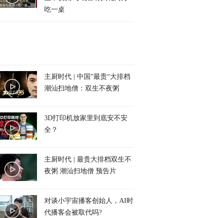
吃一桌
主厨时代 | 中国”最贵“大排档
潮汕扫地僧：双生不夜粥
3D打印机放家里到底安不安
全？
主厨时代 | 最贵大排档双生不
夜粥 潮汕扫地僧 预告片
对谈小宇宙播客创始人，AI时
代播客会被取代吗?