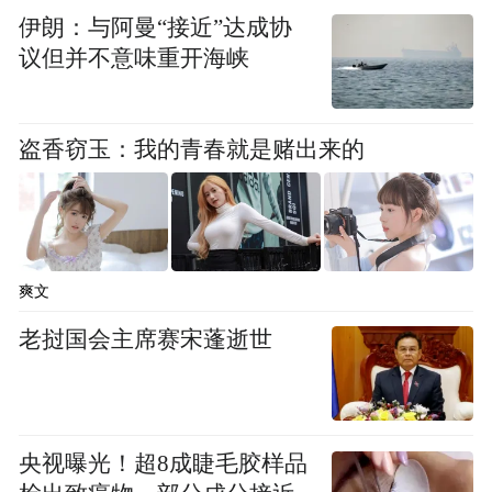
伊朗：与阿曼“接近”达成协
议但并不意味重开海峡
盗香窃玉：我的青春就是赌出来的
看点三：对于数智驱动，鼎捷有创新性解读
与实践
爽文
未来的企业运营不再依靠人力经验驱动，而
是化身为全面数智驱动型的运行实体，数字
老挝国会主席赛宋蓬逝世
世界单方面支持物理世界的运作已远远不
够。鼎捷认为，未来企业可以借由自学习、
自成长的智慧执行引擎，通过基于知识封装
央视曝光！超8成睫毛胶样品
的数据驱动模型，在数字空间把复杂的运