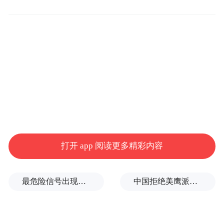
深耕制造行业40年，鼎捷软件力图通过全新
的平台架构、全新的核心理念，为制造企业
的数智化转型翻开崭新一页。此次峰会上，
鼎捷将首度刷新业界对“数智驱动”的理解，
为企业的数智未来答疑解惑、量体裁衣，更
将发布具划时代意义的平台产品-鼎捷雅典
娜，献礼鼎捷40华诞。
打开 app 阅读更多精彩内容
四大看点，峰会精彩抢先看
看点一：关于未来企业，鼎捷有独特“预见”
最危险信号出现！全球能源大动脉岌岌可危
中国拒绝美鹰派副防长访华？弦外之音被热议
未来企业是什么样的？什么样的企业能被称