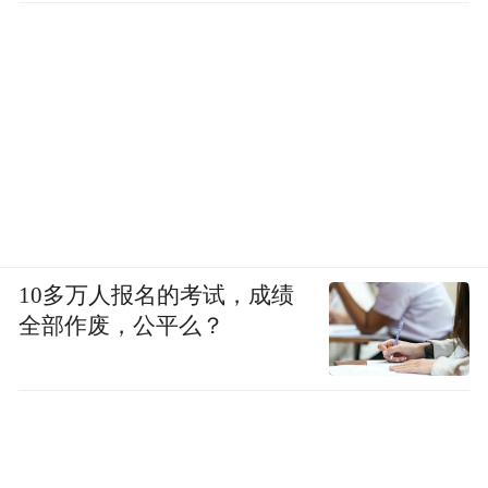
Notice: The content above (including the videos,
pictures and audios if any) is uploaded and posted
by the user of Dafeng Hao, which is a social media
platform and merely provides information storage
space services.”
10多万人报名的考试，成绩
全部作废，公平么？