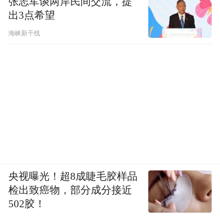
张志军谈两岸民间交流，提
理空间与数字世界边界，对话未来。期待与
出3点希望
您共同奔赴一场美好“数智之约”！
海峡新干线
阅读原文链接：
https://app.ma.scrmtech.com/meetings-
api/sapIndex/SapSourceData?
pf_uid=12451_1532&sid=64042&source=2&
免责声明：市场有风险，选择需谨慎！此文
仅供参考，不作买卖依据。
央视曝光！超8成睫毛胶样品
检出致癌物，部分成分接近
“特别声明：以上作品内容(包括在内的视频、图片或音
502胶！
频)为凤凰网旗下自媒体平台“大风号”用户上传并发
布，本平台仅提供信息存储空间服务。