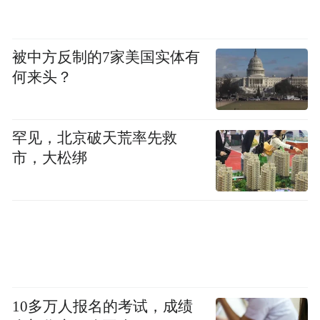
数智时代的系统工具，
只有具备更先进的技
术、更灵活的架构、更低的成本投入、更聪
明的运行模式的工具，才能够在数智时代澎
被中方反制的7家美国实体有
何来头？
湃的巨浪中护航企业破风前行。作为数智原
生型PaaS平台，鼎捷雅典娜智慧企业赋能平
台拥有完整的数智平台技术架构，并在平台
罕见，北京破天荒率先救
架构上以原生数智驱动核心技术，搭建起智
市，大松绑
慧执行引擎，从底层思维和方法上，重新定
本次峰
义数智驱动型企业全新运行方式。
会，以“智慧女神”命名的鼎捷雅典娜将首度
揭开面纱，绽放赋能未来企业的智慧魅力。
10多万人报名的考试，成绩