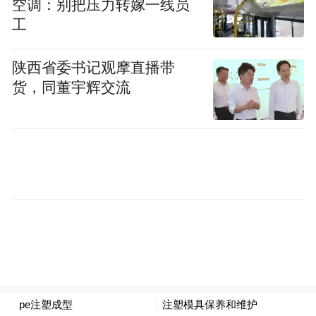
空调：别把压力转嫁一线员
企业该如何借助数字化技术的创新，实现业
工
务、运营、生态、协作、管理的创新，最终
实现蜕变成就未来企业？企业的进化需要更
陕西省委书记观摩直播带
好的工具、更好的方法，更需要一套完善并
货，同董宇辉交流
本次峰会，鼎捷将联合
可落地的成长路径。
权威第三方调研机构-亿欧智库发布业内首份
《2022未来企业成长路径洞察白皮书》
，以
亿欧智库对产业前沿的权威洞察力，加乘鼎
捷软件凭借40年深耕制造行业的深厚沉淀与
服务经验，揭示通往数智驱动型未来企业成
长路径与方法建议，为企业未来运营打开新
思路。