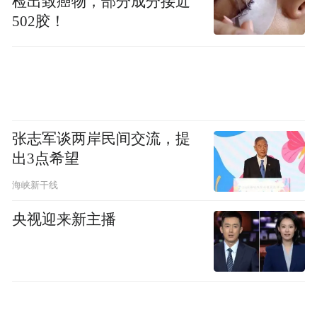
检出致癌物，部分成分接近
算，化身为一个个明确的任务，以“任务领
502胶！
航”为核心理念来“驱动”物理世界运行，而物
理世界只需在必要时“回应”任务就可以。企
业运营如何真正做到化繁为简，并能以简驭
繁，从而让原本复杂的工作与决策变得智慧
张志军谈两岸民间交流，提
本次峰会，鼎捷将首次全面、多角
又简单？
出3点希望
度、多场景地阐释“数智驱动”如何带领企业
海峡新干线
遵循进化成长路径，为数智化转型创造更大
价值。
央视迎来新主播
看点四：智慧企业赋能平台-鼎捷雅典娜即将
重磅发布