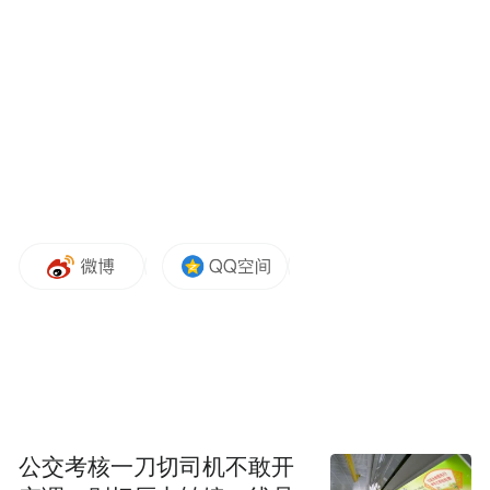
为未来企业呢？或许，在业务方式、工作模
式上与众不同；又或许，在人工智能、云技
术和数据分析等方面的能力高人一筹；但其
实对企业来说，“未来”并不仅仅是把流程搬
到线上，更是一种业务决策和运行形态的改
变，这需要通过新的技术与数据能力重塑各
环节的联通联动、多维度自然融合、智能运
本次峰会，鼎捷将聚焦中国企业目前的
行。
发展与创新，勾勒未来企业的真实样貌，给
出未来企业进阶之路的建议。
看点二：迎向未来，鼎捷提出一套完整可落
地的成长路径
公交考核一刀切司机不敢开