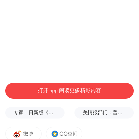
相较于国外SCP（Supply Chain Planning）解
决方案提供商，蓝幸对中国企业需求给予了
更多关注，能够为其提供本土化的解决方
案。
目前蓝幸的SCATLAS供应链决策中台已受到
客户的认可，其中包含京东物流、日本BigM
供应链咨询公司、日日顺、DB Schenker、玛
氏、青岛啤酒、西安杨森、MYMRO固安捷
打开 app 阅读更多精彩内容
等多个国内外企业。
此外，蓝幸软件的标准化平台基于0代码，并
专家：日新版《防卫白皮书》“贼喊捉贼”，想向外界传达三个信号
美情报部门：普京或发动有限攻击，试探北约集体防御
且通过配置化的方式实现。