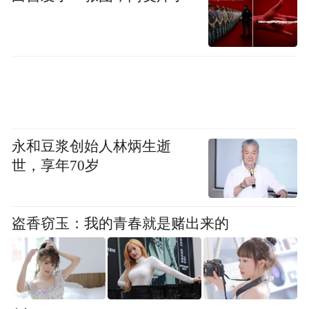
可，并验证了平台的标准化和易扩展性。我
们持续看好公司的发展和定位，继续助力蓝
幸引领供应链决策中台市场。”
“特别声明：以上作品内容(包括在内的视频、图片或音
频)为凤凰网旗下自媒体平台“大风号”用户上传并发
布，本平台仅提供信息存储空间服务。
Notice: The content above (including the videos,
永和豆浆创始人林炳生逝
pictures and audios if any) is uploaded and posted
世，享年70岁
by the user of Dafeng Hao, which is a social media
platform and merely provides information storage
space services.”
盗香窃玉：我的青春就是赌出来的