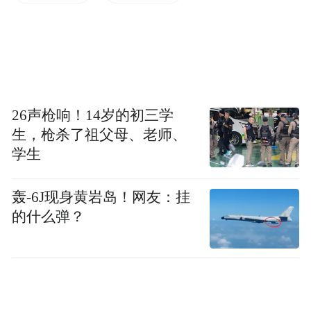
蓝幸软件的创始人及管理团队曾供职于国际
领先供应链解决方案提供商。CEO岳仍鹏拥
有十数年供应链优化、计划和算法经验，曾
帮助数百家企业完成供应链的改善优化，服
务的客户遍布亚太、欧洲、北美地区，横跨
26声枪响！14岁的初三学
快消、汽车、家电、制造等多个行业。核心
生，枪杀了祖父母、老师、
团队成员具备供应链专业领域及大数据、人
学生
工智能、软件工程等技术领域跨学科背景。
轰-6J现身黄岩岛！网友：挂
微智数科的创始合伙人郭欣表示：“微智数科
的什么弹？
持续关注国内的供应链数字化领域，但发现
大部分公司提供的是偏定制化的解决方案，
无法产品化和规模化。而蓝幸的供应链决策
中台产品则是基于团队过去十年大量的500强