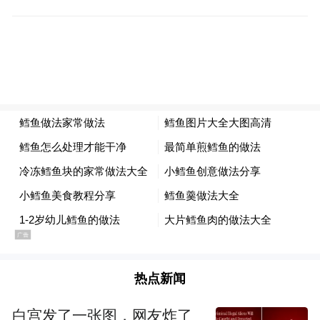
供应链决策项目的Know-how，将几十种供应
链决策场景进行抽象，真正意义上实现标准
化和产品化，是唯一具有‘决策中台’属性的公
司。微智数科希望借助本次投资，助力蓝幸
定义国内供应链决策中台的标准和市场。”
常春藤资本高级合伙人路明表示：“蓝幸为大
型客户提供对供应链全要素统筹规划的决策
能力，卡位于供应链数字化为企业呈现价值
的核心环节。自常春藤完成首轮投资后的一
年来，蓝幸已通过自研的决策中台
SCATLAS，为数十家龙头企业实现了供应
热点新闻
链‘掘金’，在客户端得到了多层次的价值认
白宫发了一张图，网友炸了