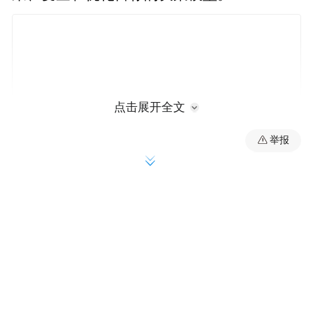
点击展开全文
举报
蓝幸的第二个特色是解决方案本土化能力较
强。作为首款国产供应链决策和计划中台平
台，蓝幸在数据结构抽象和数据模型搭建的
过程中，参考了数百家国内外企业的供应链
决策和计划场景，整合了多个行业的实践。