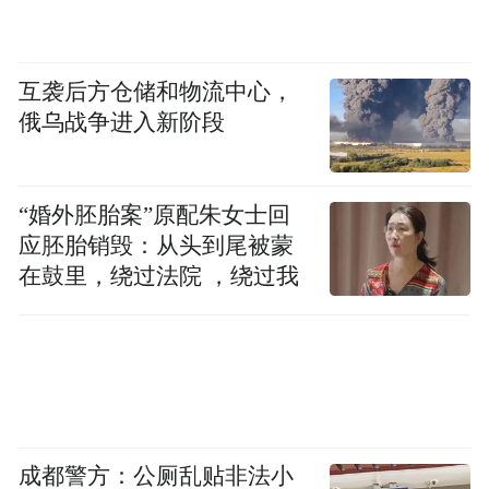
pictures and audios if any) is uploaded and posted
by the user of Dafeng Hao, which is a social media
platform and merely provides information storage
互袭后方仓储和物流中心，
space services.”
俄乌战争进入新阶段
“婚外胚胎案”原配朱女士回
应胚胎销毁：从头到尾被蒙
在鼓里，绕过法院 ，绕过我
成都警方：公厕乱贴非法小