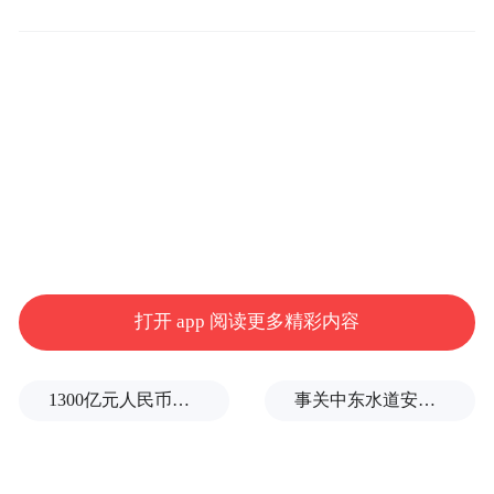
是市场预期的一半，而且比前一季增长2.6%
大幅放缓！低增长，高通胀，加上债务危
机，意味联储局的货币政策正处于进退两难
之格局。财长耶伦不断「出口术」：如果出
现债务违约，将导致经济和金融灾难。期望
国会批准将债务上限大幅提高至50万亿美
元，超过目前全年GDP的两倍多，以解决当
前危机。但是，又怎样还这天文数字的债
项？
打开 app 阅读更多精彩内容
美国以往的做法，就是将经济和金融危机转
1300亿元人民币，阿根廷：同中国延长5年货币互换协议
事关中东水道安全，沙特、埃及、土耳其、巴基斯坦外长举行会晤
嫁往外，侵吞全球财富来弥补自身损失。像
2008年爆发金融海啸时，所谓全球一体化，
互相支持，各国增持美债，中国2010年曾持