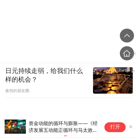
日元持续走弱，给我们什么
样的机会？
秦朔的朋友圈
资金动能的循环与膨胀——《经
卖
打开
济发展五动能正循环与马太效
切
应》之四