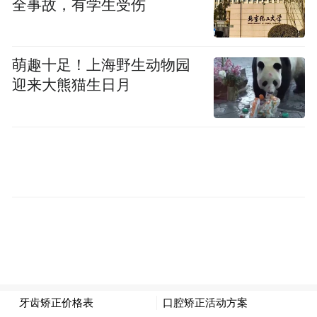
欧洲方面，欧盟统计局公布的初步统计数据
全事故，有学生受伤
显示，欧罗区3月通胀率按年率计算为6.9%。
其中，食品和烟酒价格同比上涨15.4%。剔除
萌趣十足！上海野生动物园
能源、食品和烟酒价格后的核心通胀率为
迎来大熊猫生日月
5.7%，创历史新高。首季GDP初值按季增长
0.1%，低于预期的0.2%。
中国方面，今年第一季GDP数据增长4.5%，
稍高于预期。但是刚公布的内地4月官方制造
业及非制造业采购经理指数(PMI)均下跌。4
月官方制造业PMI跌至49.2，创4个月新低，
跌幅超出预期，反映制造业活动再度陷入收
缩。大中小型企业PMI亦重现收缩，大型企
业跌幅最大，报49.3，按月下跌4.3。制造业