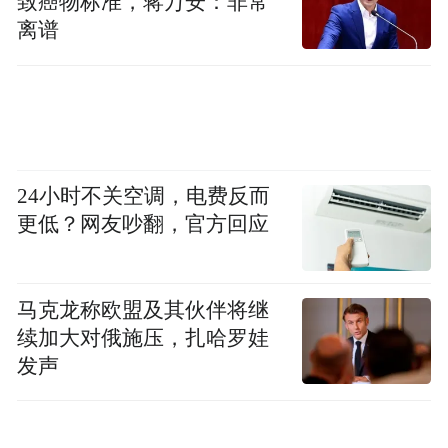
致癌物标准，蒋万安：非常
擅长从真实交易的实际经验中分析全球股票市场的方式已经启发了
离谱
公众散户投资者关于交易策略，投资策略，确定真实订单，识别假
订单/消息，避开陷阱，预测市场崩溃等的意识。
24小时不关空调，电费反而
更低？网友吵翻，官方回应
免责声明：文章观点仅代表作者本人，不代表凤凰网港股立场。若
内容涉及投资建议，仅供参考不作为投资依据。凤凰网港股不承担
马克龙称欧盟及其伙伴将继
由此引起的任何损失或损害。投资有风险，入市需谨慎。
续加大对俄施压，扎哈罗娃
发声
“特别声明：以上作品内容(包括在内的视频、图片或音
频)为凤凰网旗下自媒体平台“大风号”用户上传并发
布，本平台仅提供信息存储空间服务。
Notice: The content above (including the videos,