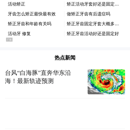
新订单、进口订单、原材料库存、从业人员
指数均低于50。官方非制造业商务活动指数
自近12年高位回落，由58.2跌至56.4。数据反
映出内地服务业虽然仍强劲增长，但制造业
有减弱迹象，在疫后复苏失去动力，需要中
央灵活的财经政策支持，利率或有机会下
热点新闻
调。事实上，很多权威国际机构已开始提高
台风“白海豚”直奔华东沿
国内今年GDP 增长率可达6%以上。
海！最新轨迹预测
综合上述之不明朗因素及变量，相信5月股市
仍受各种元素所影响而狂野地大幅度波动，
极度消息化及情绪化，属于「炒股不炒市」
的格局，板块表现参差各异。如股市有大幅