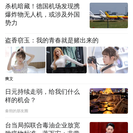
度调整，作爲中/长线投资，不防静观其变，
杀机暗藏！德国机场发现携
慢慢分段吸纳国策板块之质优股，包括尖端
爆炸物无人机，或涉及外国
军事工业、高端航天科技、先进人工智能、
势力
互联网平台、电动汽车、洁净能源、内循环
盗香窃玉：我的青春就是赌出来的
及ESG等。作爲短线投资\投机，定要一眼观
七，耳听八方，衡量风险，量力而爲，适时
获利，严守止损！
爽文
【作者简介】黎永良
日元持续走弱，给我们什么
样的机会？
40年全球金融市场工作经验，银行专业会士，香港证券投资学会和
香港董事学会的资深会士，香港大学理学院80周年18位杰出校友之
秦朔的朋友圈
一，九龙华仁书院80周年杰出校友之一。
台当局拟联合毒油企业放宽