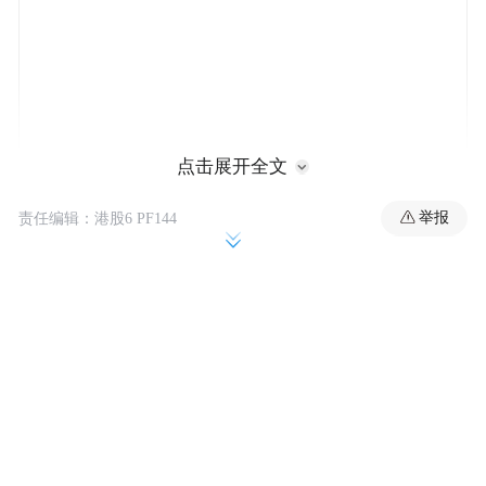
点击展开全文
举报
责任编辑：港股6 PF144
5月首周经济的焦点将集中于美国联储局会否
加息？若然加息，是否0.25厘？可是，继硅
谷银行（SVB）及Signature Bank后，第一共
和银行 （First Republic Bank）将会被接管。
美国银行危机连锁性反应之蔓延程度及深
度，实难估计。何时披露？更难预测。刚公
布今年第一季GDP数据，美国仅增长1.1%，