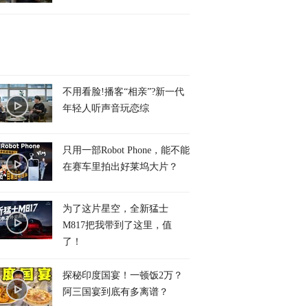
不用看脸!播客“相亲”?新一代
年轻人听声音玩恋综
只用一部Robot Phone，能不能
在赛车里拍出好莱坞大片？
为了这片星空，全新猛士
M817把我带到了这里，值
了！
探秘印度国宴！一顿饭2万？
阿三国宴到底有多离谱？