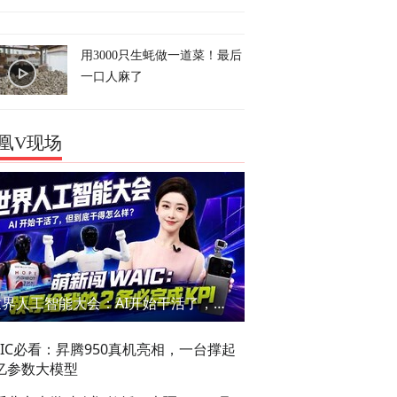
用3000只生蚝做一道菜！最后
一口人麻了
凰V现场
世界人工智能大会：AI开始干活了，但到底干的怎么样？萌新闯WAIC
AIC必看：昇腾950真机亮相，一台撑起
亿参数大模型