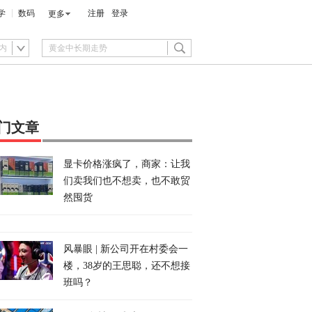
学
数码
注册
登录
更多
内
门文章
显卡价格涨疯了，商家：让我
们卖我们也不想卖，也不敢贸
然囤货
风暴眼 | 新公司开在村委会一
楼，38岁的王思聪，还不想接
班吗？