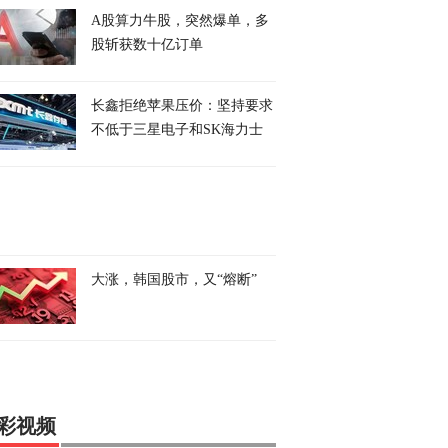
A股算力牛股，突然爆单，多
股斩获数十亿订单
长鑫拒绝苹果压价：坚持要求
不低于三星电子和SK海力士
大涨，韩国股市，又“熔断”
彩视频