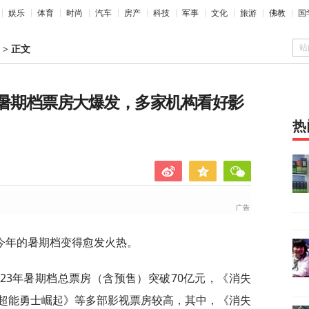
娱乐
体育
时尚
汽车
房产
科技
军事
文化
旅游
佛教
国
站
>
正文
？暑期档票房大爆发，多家机构看好影
热
今年的暑期档变得愈发火热。
23年暑期档总票房（含预售）突破70亿元，《消失
超能勇士崛起》等多部影视票房较高，其中，《消失