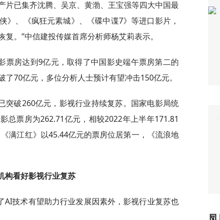
产片已集齐沈腾、吴京、黄渤、王宝强等四大中国最
侠》、《疯狂元素城》、《碟中谍7》等进口影片，
恢复。”中信建投传媒首席分析师杨艾莉表示。
影票房达到9亿元，取得了中国影史端午票房第二的
了70亿元，多位分析人士预计有望冲击150亿元。
已突破260亿元，影视行业持续复苏。国家电影局统
总票房为262.71亿元，相较2022年上半年171.81
，《满江红》以45.44亿元的票房位居第一，《流浪地
机构看好影视行业复苏
了AI技术有望助力行业发展因素外，影视行业复苏也
凤