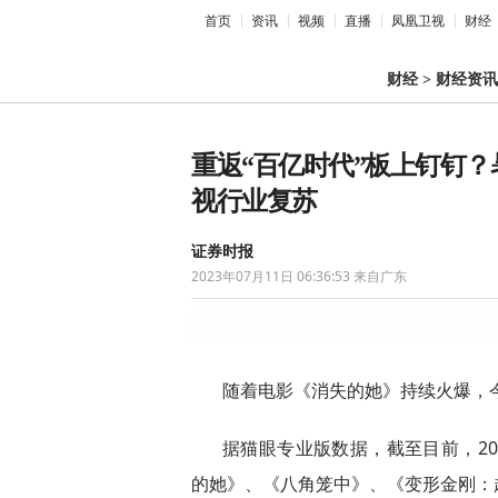
首页
资讯
视频
直播
凤凰卫视
财经
财经
>
财经资讯
重返“百亿时代”板上钉钉
视行业复苏
证券时报
2023年07月11日 06:36:53
来自广东
随着电影《消失的她》持续火爆，
据猫眼专业版数据，截至目前，20
的她》、《八角笼中》、《变形金刚：