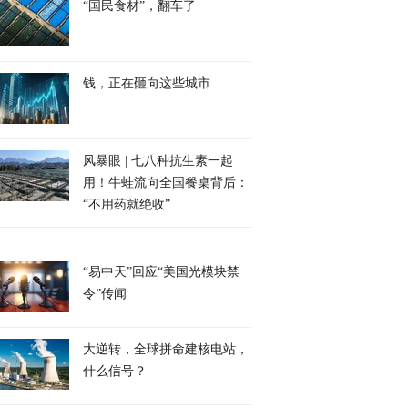
“国民食材”，翻车了
钱，正在砸向这些城市
风暴眼 | 七八种抗生素一起
用！牛蛙流向全国餐桌背后：
“不用药就绝收”
“易中天”回应“美国光模块禁
令”传闻
大逆转，全球拼命建核电站，
什么信号？