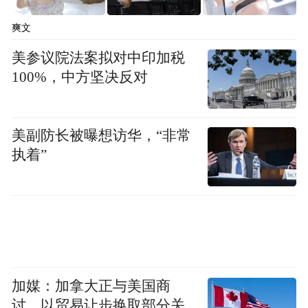
的股份公司，公司由国际和中国资本市场、
爽文
金融财经和企业管理经验丰富的专业人士创
美参议院法案拟对中印加税
建和管理。是中国投资领域的开创者和先行
100%，中方坚决反对
者，现绩效卓越，深受大家的肯定。本公司
遵照政府对经济自由化和金融国际化开放的
政策，逐步发展成为亚太地区产品多元化、
美副防长被曝想访华，“非常
执着”
专业化、国际化的大型投资公司。公司为企
业、金融机构、政府、个人等各领域的众多
客户提供一系列投资服务（包括企业改制重
组、私募/公募融资、境内/跨境投资并购
等），公司长期关注行业及产业链上下游，
拥有丰富、优质、持续、系统的项目资源，
加媒：加拿大正与美国商
并致力于为客户提供兼并收购、战略重组和
讨，以贸易让步换取部分关