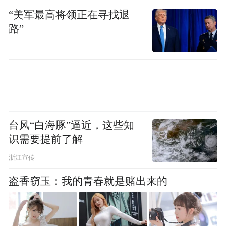
“美军最高将领正在寻找退
群益股份一贯坚持人才战略，重视人才的引
路”
进和培养，公司除了在全球排名200位的高校
中引进众多的人才之外，同时还与国内很多
重点211、985、双一流高等院校建立了产学
研实习基地，现有员工360多人，其中拥有学
士学位、硕士学位、博士学位的达150多人，
聘请了18名留学生及外籍工作人员，公司坚
台风“白海豚”逼近，这些知
识需要提前了解
决支持科学发展观，坚持以人为本，注重可
持续发展，业务上精益求精，追求品质，争
浙江宣传
创国际一流品牌。
盗香窃玉：我的青春就是赌出来的
群益股份是一家以 「诚信」、「专业」、
「创新」“让群众受益”为基本核心为出发点