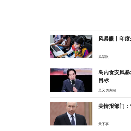
风暴眼丨印度
风暴眼
岛内食安风暴
目标
又又切克闹
美情报部门：
天下事