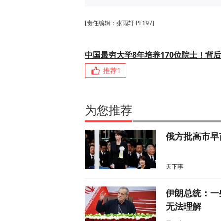
[责任编辑：张雨轩 PF197]
中国最穷大学8年培养170位院士！背
推荐
1
为您推荐
俄方批高市早
天下事
伊朗总统：一
无法理解