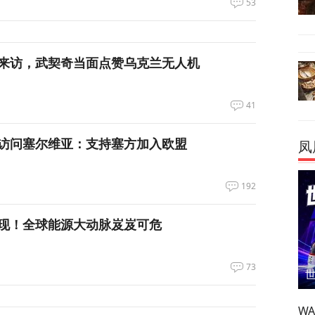
53
来访，武契奇当面点赞乌克兰无人机
41
访问塞尔维亚：支持塞方加入欧盟
凤
192
现！全球能源大动脉岌岌可危
73
W