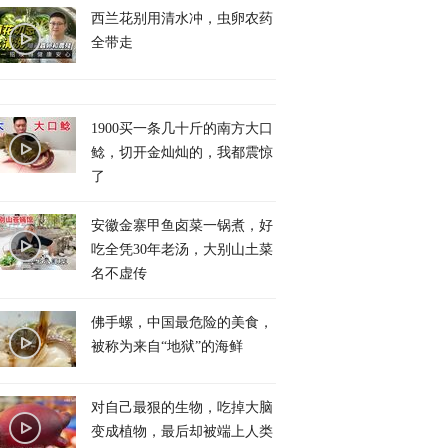
西兰花别用清水冲，虫卵农药
全带走
1900买一条几十斤的南方大口
鲶，切开金灿灿的，我都震惊
了
安徽金寨甲鱼卤菜一锅煮，好
吃全凭30年老汤，大别山土菜
名不虚传
佛手螺，中国最危险的美食，
被称为来自“地狱”的海鲜
对自己最狠的生物，吃掉大脑
变成植物，最后却被端上人类