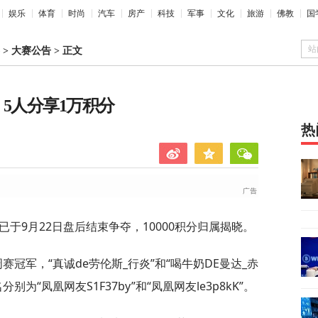
娱乐
体育
时尚
汽车
房产
科技
军事
文化
旅游
佛教
国
站
>
大赛公告
>
正文
5人分享1万积分
热
已于9月22日盘后结束争夺，10000积分归属揭晓。
赛冠军，“真诚de劳伦斯_行炎”和“喝牛奶DE曼达_赤
为“凤凰网友S1F37by”和“凤凰网友le3p8kK”。