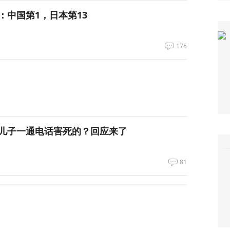
：中国第1，日本第13
175
儿子一通电话害死的？回应来了
81
长虽然遭侮辱，但仍夜以继日地工作
66