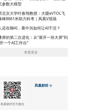
亿参数大模型
话北京大学叶春翔教授：大疆eVTOL飞
珠峰8861米助力科考｜凤凰V现场
人还在聊AI，看中兴如何让AI干活？
叠屏的第二次进化：从“展开一块大屏”到
展开一个AI工作台”
查看更多
凤凰财经
凤凰财经官方微信