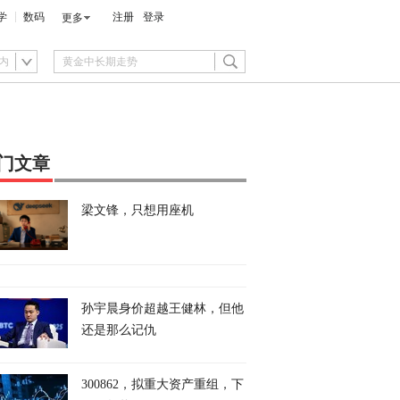
学
数码
注册
登录
更多
内
门文章
梁文锋，只想用座机
孙宇晨身价超越王健林，但他
还是那么记仇
300862，拟重大资产重组，下