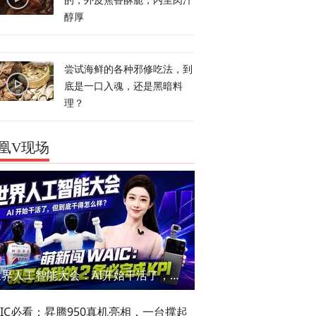
的，外皮焦香酥脆，内里肉汁
醇厚
尝试海鲜的各种邪修吃法，到
底是一口入魂，还是黑暗料
理？
凰V现场
世界人工智能大会：AI开始干活了，但到底干的怎么样？萌新闯WAIC
AIC必看：昇腾950真机亮相，一台撑起