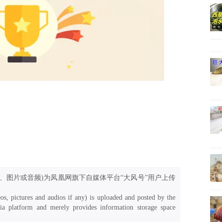
、图片或音频)为凤凰网旗下自媒体平台“大风号”用户上传
os, pictures and audios if any) is uploaded and posted by the
a platform and merely provides information storage space