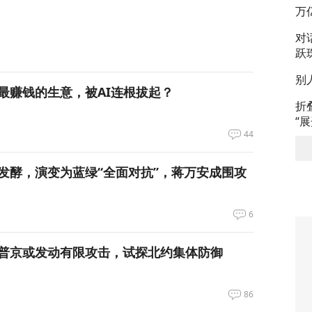
万
对
跃
别
最赚钱的生意，被AI连根拔起？
折
“
44
发酵，演变为蓝绿“全面对抗”，蒋万安成围攻
6
普京或发动有限攻击，试探北约集体防御
86