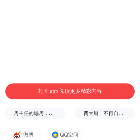
反义核酸药物正逐渐成为生物医药投资的重
点以及医药企业研发的热点。麦进嘉的首席
科学家，来自南丹麦大学的Thorleif Møller博
士既是Blockmir反义核酸药物研发平台专利
技术的发明者，又在寡核苷酸修饰、核酸药
物研发领域已有超过二十年的研究经验，广
东麦进嘉利用Blockmir技术对中枢神经系
统、肾脏、肝脏、呼吸道疾病和眼部疾病等
领域进行新药研发，具有不可替代的优势。
打开 app 阅读更多精彩内容
而津药集团作为一家大型综合性制药集团，
拥有卓越的临床开发和商业化能力，集团主
房主任的塌房，一场“人设露馅”
费大厨，不再自称大王
要经济指标位居中国医药行业前列，连续多
年入选中国企业500强、中国医药工业百强。