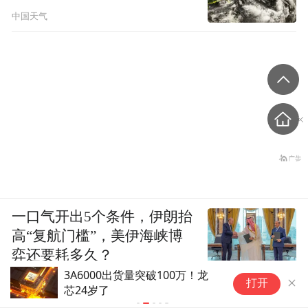
中国天气
一口气开出5个条件，伊朗抬
高“复航门槛”，美伊海峡博
弈还要耗多久？
3A6000出货量突破100万！龙
【网通社快
上观新闻
打开
芯24岁了
速至800公
录