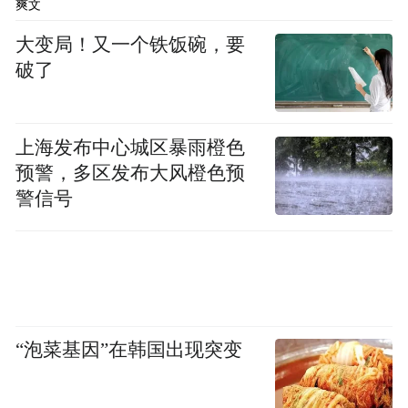
爽文
酸药物研发平台一定能为津药集团提供反义
大变局！又一个铁饭碗，要
寡核苷酸药物研发、设计等支持，共同产出
破了
更多的首创新药。
广东麦进嘉的投资方科学城（广州）投资集
上海发布中心城区暴雨橙色
团有限公司副总经理牛安达
预警，多区发布大风橙色预
警信号
此次合作，意义深远，是双方共迎高质量发
展的新机遇。科学城集团将紧跟国家和地方
的发展战略，勇当高质量发展排头兵，当好
麦进嘉创新药物研发平台发展路上的“引路
人”。
“泡菜基因”在韩国出现突变
丹麦外交部投资促进局高级投资官员