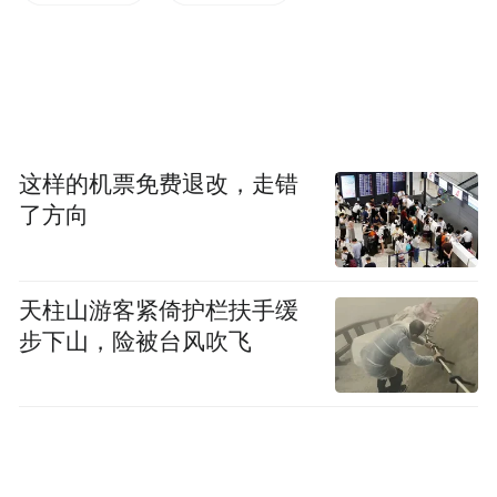
双方将通过此次战略合作，实现更紧密的优
势互补，资源整合，模式创新，共同推进新
药研发，促进新药临床应用，共同推进反义
寡核苷酸药物的研发及产业化。同时，双方
还将在新药研发合作上打开思路，尝试构建
这样的机票免费退改，走错
多维度的商业合作模式，成为合作紧密、共
了方向
创共赢的同盟，共同致力于中国创新药研
发。
天柱山游客紧倚护栏扶手缓
天津医药集团副总裁赵炜
步下山，险被台风吹飞
首席战略官徐晓阳
麦进嘉是核酸药物研究的先行者，拥有卓越