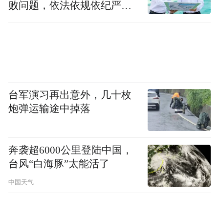
进，为全人类开发出治愈顽疾的首创新药。
败问题，依法依规依纪严肃
查处腐败案件，加大通报曝
免责声明：市场有风险，选择需谨慎！此文
光力度
仅供参考，不作买卖依据。
“特别声明：以上作品内容(包括在内的视频、图片或音
频)为凤凰网旗下自媒体平台“大风号”用户上传并发
台军演习再出意外，几十枚
布，本平台仅提供信息存储空间服务。
炮弹运输途中掉落
Notice: The content above (including the videos,
pictures and audios if any) is uploaded and posted
by the user of Dafeng Hao, which is a social media
platform and merely provides information storage
奔袭超6000公里登陆中国，
space services.”
台风“白海豚”太能活了
中国天气