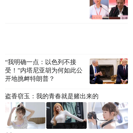
广东麦进嘉生物科技有限公司
董事长翟嘉洁
首席科学家Thorleif Mølle
r
博士
2019 年 8 月 26 日，我们麦进嘉打造的全国
首个核酸类技术平台——核酸药物 Blockmir
研发技术平台宣布落户广州，推动丹麦先进
“我明确一点：以色列不接
的科学技术在中国转化并开始致力于研发一
受！”内塔尼亚胡为何如此公
开地挑衅特朗普？
系列核酸类原创新药。有别与目前其他国内
核酸药物研发平台多采用国际授权技术，我
盗香窃玉：我的青春就是赌出来的
们的技术全部是拥有独立知识产权的原研平
台技术。我们非常高兴能与津药集团这样卓
越的伙伴携手合作，借助津药集团强大的行
业影响力及产业化平台，我们的反义寡核苷