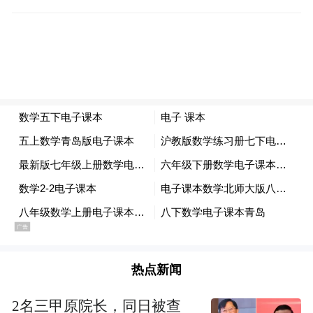
的创新能力和先进的、具备细分领域自主知
识产权技术专利的平台。反义核酸药物研发
方向，正好是我们的短板，也是我们未来准
备发力的方向。这是一个开端，我们将按协
议继续探讨更深入的可合作内容，例如在吸
入类药物、抗感染类药物方面，也许还可以
有进一步合作的可能性。我们对双方的合作
充满了信心，相信通过共同努力，我们能够
在反义核酸领域实现优势互补，共同探索新
科学，开发出更适合中国人使用且拥有自主
知识产权的原创新药、掌握优秀靶点专利及
反义核酸药物研发领域的关键核心技术，推
热点新闻
动医学进步。
2名三甲原院长，同日被查