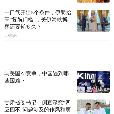
Margaret Yin
一口气开出5个条件，伊朗抬
高“复航门槛”，美伊海峡博
丹麦是世界上人均获诺贝尔奖最多的国家，
弈还要耗多久？
仅有550万人口，但有14位诺贝尔奖得主，其
上观新闻
中5位来自生物医药领域。麦进嘉的丹麦团队
源自南丹麦大学，后者是全球蛋白质组学研
究的鼻祖；南丹麦大学的先进技术在产业化
程度极高的中国有更大的腾飞空间。麦进嘉
中丹团队之间达成如此深度信任、通力协作
与美国AI竞争，中国遇到哪
些困难？
的伙伴关系，是我喜闻乐见的，也是中丹两
国民间合作的典范。很荣幸能见证津药集团
和相信麦进嘉签订战略合作协议，相信在这
甘肃省委书记：倒查深究“四
个协议框架下双方会利用各自优势，相互促
应四不”问题涉及的作风和腐