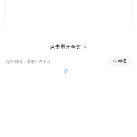
点击展开全文
举报
责任编辑：港股7 PF156
华讯网络执行总裁张宏致辞表示：“战略合作
伙伴关系的建立，不仅是双方共同迈向崭新
里程的重要标志，更意味着我们在追求产品
的卓越性能与精良品质、服务体系的全面升
级和完善，以及扩大市场份额的进程中迈出
了坚实的一步。期待双方以开放包容的心
态、共享共赢的精神，不断深化和拓展合作