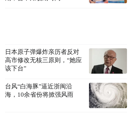
京和美国硅谷均设有研发中心，业务已经覆
盖了中国、美洲、欧洲、东南亚、中东等60
多个国家和地区。
“特别声明：以上作品内容(包括在内的视频、图片或音
日本原子弹爆炸亲历者反对
频)为凤凰网旗下自媒体平台“大风号”用户上传并发
布，本平台仅提供信息存储空间服务。
高市修改无核三原则，“她应
Notice: The content above (including the videos,
该下台”
pictures and audios if any) is uploaded and posted
by the user of Dafeng Hao, which is a social media
platform and merely provides information storage
台风“白海豚”逼近浙闽沿
space services.”
海，10余省份将掀强风雨