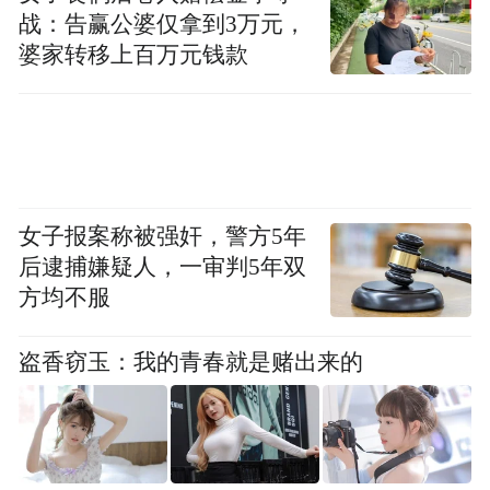
双方代表，签署战略合作协议，这标志着双
战：告赢公婆仅拿到3万元，
婆家转移上百万元钱款
方的合作正式进入了新阶段、翻开了新篇
章。
女子报案称被强奸，警方5年
后逮捕嫌疑人，一审判5年双
方均不服
盗香窃玉：我的青春就是赌出来的
图注：战略合作签约仪式