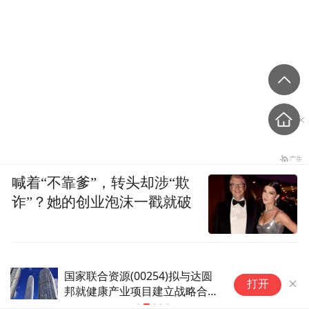
喊着“不靠爹”，转头却涉“欺
诈”？她的创业泡沫一戳就破
国家联合资源(00254)拟与达圆
百
打开
邦就健康产业项目建立战略合作
藏
伙伴关系
在