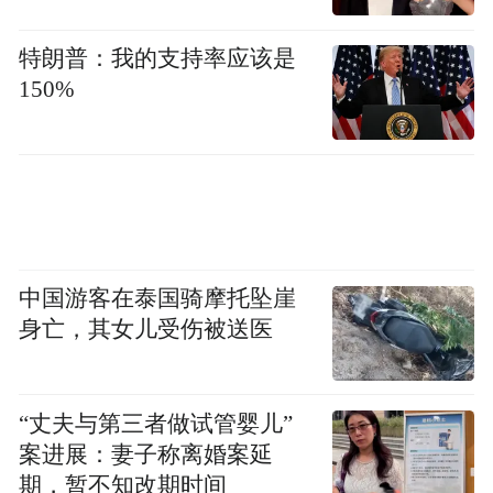
通信、云计算、智能运维等领域的专业技
术，结合IT综合服务能力，为客户提供IT解
特朗普：我的支持率应该是
决方案与IT服务。
150%
关于山石网科：山石网科是中国网络安全行
业的技术创新领导厂商，自成立以来一直专
注于网络安全领域前沿技术的创新，提供包
括边界安全、云安全、数据安全、内网安全
在内的网络安全产品及服务，致力于为用户
中国游客在泰国骑摩托坠崖
提供全方位、更智能、零打扰的网络安全解
身亡，其女儿受伤被送医
决方案，是您优质可靠的伙伴！山石网科为
金融、政府、运营商、互联网、教育、医疗
“丈夫与第三者做试管婴儿”
卫生等行业累计超过28,000家用户提供高
案进展：妻子称离婚案延
效、稳定的安全防护。山石网科在苏州、北
期，暂不知改期时间