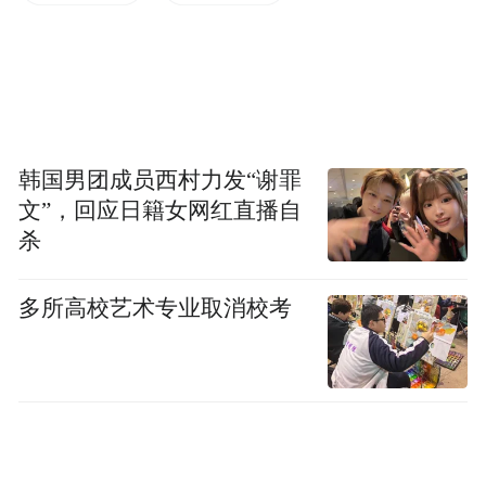
图注：华讯网络执行总裁张宏致辞
山石网科首席运营官（COO）叶海强发表致
辞表示：“山石网科与华讯网络有着一致的追
求目标，即向用户提供更好的网络安全产品
技术及服务，共同开拓网络安全市场。此次
韩国男团成员西村力发“谢罪
文”，回应日籍女网红直播自
战略联盟，不仅是双方实力的汇合，更是深
杀
层理念的共振、核心价值的交融。相信双方
以共同的决心与信念，以领先的科技力量，
多所高校艺术专业取消校考
可以守护好数字化世界的每一道防线，共同
开创网络安全行业的新时代。”