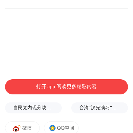
关系，用切实的行动践行承诺，携手共创更
加灿烂辉煌的未来。”
打开 app 阅读更多精彩内容
自民党内现分歧，不少对华友好议员疏远高市内阁
台湾“汉光演习”在淡水河口设防，声称怕台北被突袭