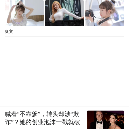
爽文
喊着“不靠爹”，转头却涉“欺
诈”？她的创业泡沫一戳就破