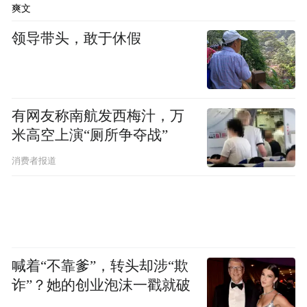
爽文
未来，双方将深度融合各自的品牌优势、地
域布局和技术优势，打造双赢、可持续发展
领导带头，敢于休假
的合作伙伴关系，共同构筑全新的、全方位
的网络安全生态系统，为广大用户保驾护
航，推动整个行业的进步与发展。
有网友称南航发西梅汁，万
米高空上演“厕所争夺战”
关于华讯网络：华讯网络系统有限公司成立
消费者报道
于2000年8月，专注于提供基于新IT架构的解
决方案和全生命周期的服务，业务和服务网
络遍及整个中国大陆、香港及北美地区。自
成立以来，公司业务始终保持高速稳定的增
长，以“数智引领，云网融合，安全可信”的
喊着“不靠爹”，转头却涉“欺
诈”？她的创业泡沫一戳就破
业务战略，通过基础网络、信息安全、协作