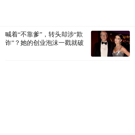
喊着“不靠爹”，转头却涉“欺
诈”？她的创业泡沫一戳就破