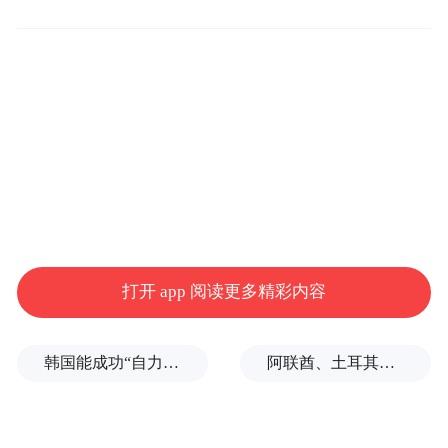
色，更好符合本地区实际，充分挖掘、使用
可自由使用货币的潜力，提升了出资的灵活
性和可获得性。
5.中国国内金融安全网的建设，为亚洲经济
体提高经济韧性和繁荣提供了重要保障。
谈IMF份额占比改革
潘功胜认为，IMF当前的份额占比，难以反
打开 app 阅读更多精彩内容
映成员国在全球经济中的相对地位，亚洲国
家应该合作开展份额占比改革，尽快实现份
韩国能成功“自力更生”吗？
阿联酋、土耳其、沙特等8国外长发表联合声明
额占比调整。