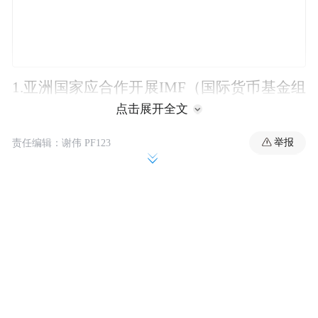
1.亚洲国家应合作开展IMF（国际货币基金组
点击展开全文
织）份额占比改革，尽快实现份额占比调
整。
举报
责任编辑：谢伟 PF123
2.中国人民银行愿与亚洲各经济体继续深化
货币合作，促进双边贸易和投资。
3.各方要积极建设亚洲金融安全网。
4.各方正在讨论引入可自由使用货币的具体
方式，这将进一步增强清迈倡议的地区特