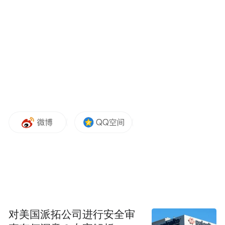
潘功胜指出，IMF是以份额为基础的国际金
融机构，份额的规模决定了IMF的危机救助
能力，份额占比决定了成员国在基金组织的
投票和获取融资的规模。份额占比的调整对
于IMF治理的代表性和合法性都至关重要。
开展占比份额的调整，是改善IMF治理结
构，增强IMF履职能力的必然要求。亚洲国
家应合作推动IMF份额改革，尽快实现份额
占比调整。
潘功胜表示，为更好反映亚洲国家在全球经
济中的相对地位，特别是提高新兴市场和发
展中国家的话语权和代表性，亚洲国家可推
对美国派拓公司进行安全审
动各方尽快就新的份额公式达成共识，为实