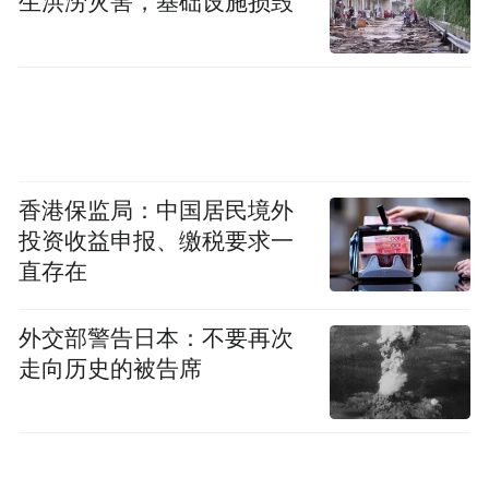
生洪涝灾害，基础设施损毁
同签署的清迈倡议多边化（CMIM）协议特
别修订稿正式生效。
清迈倡议多边化协议的前身是2000年在泰国
清迈举行的东盟10+3财长会议上签署的清迈
倡议（Chiang Mai Initiative：CMI），该倡议
香港保监局：中国居民境外
制定了检测资本流动、监测区域经济、建立
投资收益申报、缴税要求一
双边货币互换网络和人员培训等四个方面的
直存在
合作，其中以双边货币互换网络的构成为最
外交部警告日本：不要再次
重要部分。
走向历史的被告席
各方要积极建设亚洲金融安全网
潘功胜表示，中国国内金融安全网的建设，