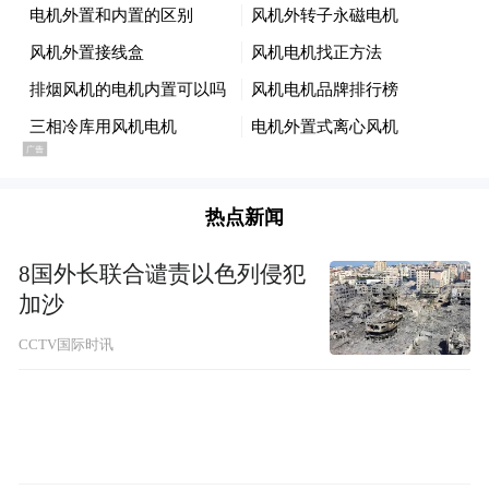
力补充。在国际金融市场动荡、一些国家发
生银行业危机期间，主要经济体央行之间通
过双边互换，提供了紧急流动性支持，有效
缓解了全球金融市场波动。
潘功胜表示，亚洲双边货币互换合作不断加
热点新闻
深，随着亚洲经济一体化深入，亚洲的本地
结算需求上升，双边货币互换的合作规模不
8国外长联合谴责以色列侵犯
断扩大。中国人民银行目前已与29个国家、
加沙
地区的中央银行和货币当局签署了双边本币
CCTV国际时讯
合作协议，互换总规模约4万亿元人民币，有
效促进了跨境贸易和投资。
讨论引入可自由使用货币的具体方式