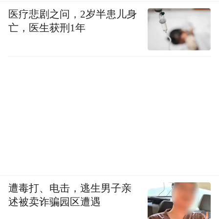
医疗悲剧之问，2岁半患儿身
亡，医生获刑1年
遭毒打、电击，逃生男子亲
述被卖诈骗园区遭遇