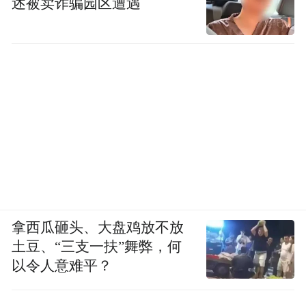
述被卖诈骗园区遭遇
拿西瓜砸头、大盘鸡放不放
土豆、“三支一扶”舞弊，何
以令人意难平？