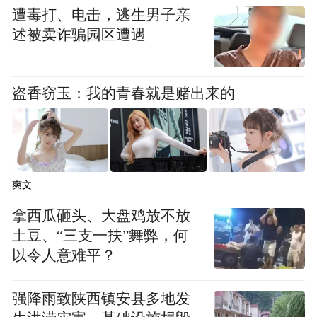
遭毒打、电击，逃生男子亲
潘功胜指出，清迈倡议充分体现了国际货币
述被卖诈骗园区遭遇
体系的新变化和本地区的特色。清迈倡议在
美元贷款基础上引入本地出资贷款，提供了
盗香窃玉：我的青春就是赌出来的
更多融资渠道和选择。
各方正在讨论引入可自由使用货币的具体方
式，这将进一步增强清迈倡议的地区特色，
爽文
更好符合本地区实际，充分挖掘、使用可自
由使用货币的潜力，提升了出资的灵活性和
拿西瓜砸头、大盘鸡放不放
土豆、“三支一扶”舞弊，何
可获得性。
以令人意难平？
2021年3月31日，由东盟与中日韩（10+3）
强降雨致陕西镇安县多地发
财长和央行行长以及中国香港金管局总裁共