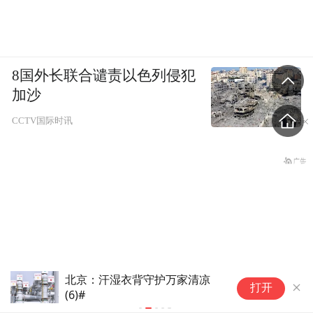
8国外长联合谴责以色列侵犯
加沙
CCTV国际时讯
北京：汗湿衣背守护万家清凉
记
打开
(6)#
“