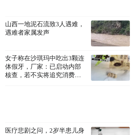
为亚洲经济体提高经济韧性和繁荣提供了重
要保障。
山西一地泥石流致3人遇难，
潘功胜指出，中国历来高度重视主动防范化
遇难者家属发声
解金融风险，国内金融安全网的建设始终秉
承“事前防范金融风险过度积累，事中、事后
女子称在沙琪玛中吃出3颗连
快速高效处理风险”的理念。具体来看：
体假牙，厂家：已启动内部
核查，若不实将追究消费者
一是强化金融机构公司治理和风险管理。稳
诬陷责任
健的金融机构是金融安全网的坚实基础。本
世纪初，中国主动对几家国有大型银行实施
改革重组并取得成功，几家大型银行已成为
中国金融体系的中流砥柱，有力支撑了中国
经济持续、较快增长。
医疗悲剧之问，2岁半患儿身