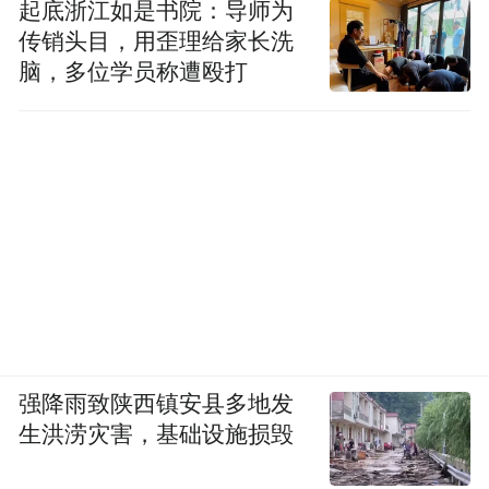
起底浙江如是书院：导师为
提供保障，实行风险差别费率机制，促进机
传销头目，用歪理给家长洗
构审慎经营，并被赋予金融风险早期的纠正
脑，多位学员称遭殴打
职能。
四是发挥好最后贷款人职能。中国人民银行
在大型银行的改革重组，金融风险的处置和
系统金融风险的防控当中，发挥了重要的积
极作用，有力地维护了中国的金融稳定。
五是强化金融稳定的法治保障。中国正在制
定金融稳定法，着力构建权责对等、激励约
束相容的风险处置责任机制和科学合理的风
强降雨致陕西镇安县多地发
险处置成本分摊机制。
生洪涝灾害，基础设施损毁