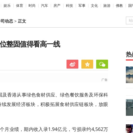
娱乐
体育
时尚
汽车
房产
科技
军事
文化
旅游
佛教
国
站
公司动态
>
正文
低位整固值得看高一线
热
中国及香港从事绿色食材供应、绿色餐饮服务及环保科
持续发展经济板块，积极拓展食材供应链板块，放眼
月业绩，期内收入录1.94亿元，亏损录约4,562万