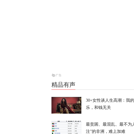
寻味？
又又切克闹
美媒爆料：特
天下事
“他背叛了我
战2028大选
天下事
精品有声
30+女性谈人生高潮：我
乐，和钱无关
最贫困、最混乱、最不为
风声丨“冯院
注”的非洲，难上加难