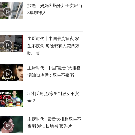
旅途｜妈妈为脑瘫儿子卖房当
8年蜘蛛人
主厨时代丨中国最贵宵夜:双
生不夜粥 每晚都有人花两万
吃一桌
主厨时代 | 中国”最贵“大排档
潮汕扫地僧：双生不夜粥
3D打印机放家里到底安不安
全？
主厨时代 | 最贵大排档双生不
夜粥 潮汕扫地僧 预告片