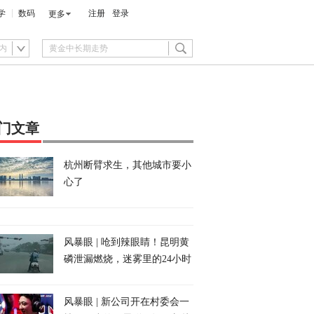
学
数码
注册
登录
更多
内
门文章
杭州断臂求生，其他城市要小
心了
风暴眼 | 呛到辣眼睛！昆明黄
磷泄漏燃烧，迷雾里的24小时
风暴眼 | 新公司开在村委会一