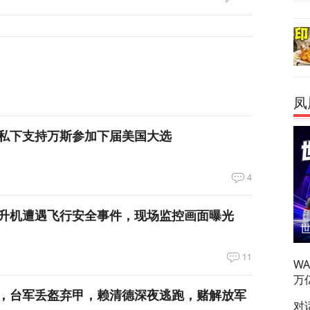
凤
私下支持万斯参加下届美国大选
4
升机遭遇飞行安全事件，现场监控画面曝光
11
W
万
，台军丢盔弃甲，赖清德深夜逃跑，赌解放军
对