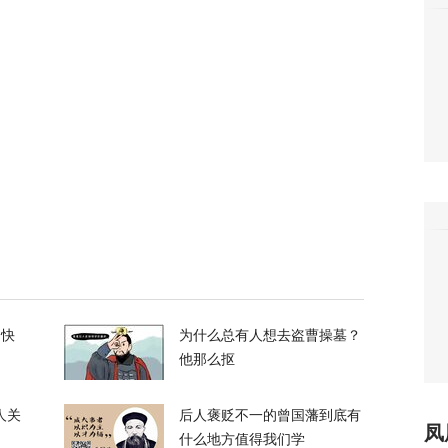
7
朗普与美防长爆发激烈争执
119
们所有人！”反特朗普右翼密会，拟推卡尔森备
36
的快
为什么总有人想去盗曹操墓？
他那么抠
人关
后人褒贬不一的曾国藩到底有
凤
长看上你了”，背后有大问题
什么地方值得我们学