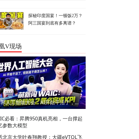
探秘印度国宴！一顿饭2万？
阿三国宴到底有多离谱？
凰V现场
世界人工智能大会：AI开始干活了，但到底干的怎么样？萌新闯WAIC
AIC必看：昇腾950真机亮相，一台撑起
亿参数大模型
话北京大学叶春翔教授：大疆eVTOL飞