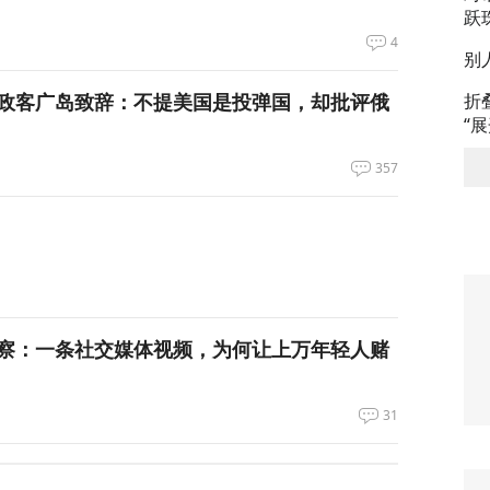
跃
4
别
政客广岛致辞：不提美国是投弹国，却批评俄
折
“
357
察：一条社交媒体视频，为何让上万年轻人赌
31
万吨！美国囤铜量或破百年纪录，背后意图耐人