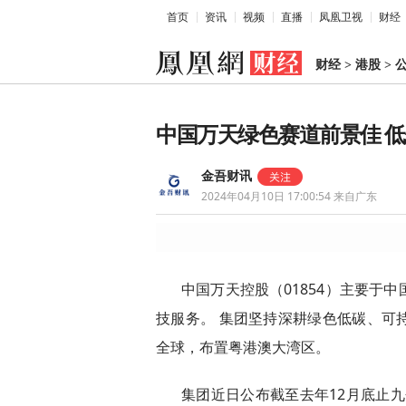
首页
资讯
视频
直播
凤凰卫视
财经
财经
>
港股
>
中国万天绿色赛道前景佳 
金吾财讯
2024年04月10日 17:00:54
来自广东
中国万天控股（01854）主要于
技服务。 集团坚持深耕绿色低碳、可
全球，布置粤港澳大湾区。
集团近日公布截至去年12月底止九个