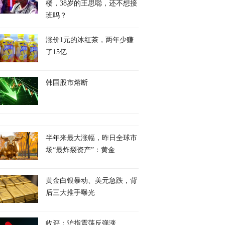
楼，38岁的王思聪，还不想接
班吗？
涨价1元的冰红茶，两年少赚
了15亿
韩国股市熔断
半年来最大涨幅，昨日全球市
场“最炸裂资产”：黄金
黄金白银暴动、美元急跌，背
后三大推手曝光
收评：沪指震荡反弹涨