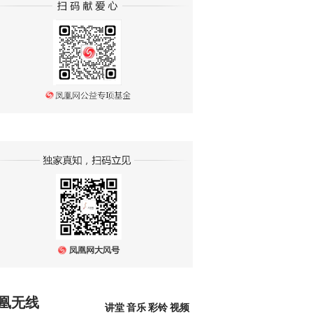
凰无线
讲堂
音乐
彩铃
视频