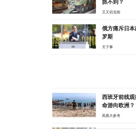
抓不到？
又又切克闹
俄方痛斥日本
罗斯
天下事
西班牙前线观
命游向欧洲？
凤凰大参考
一个月囤20