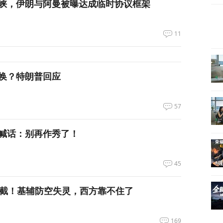
峡，伊朗与阿曼被曝达成临时协议框架
11
换？特朗普回应
57
喊话：别再作秀了！
45
拦截！基辅防空失灵，西方靠不住了
169