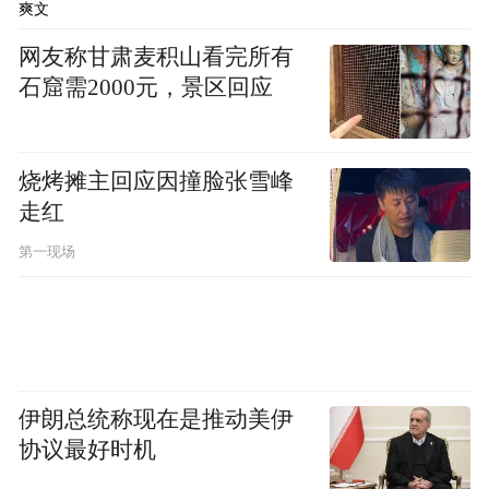
爽文
网友称甘肃麦积山看完所有
石窟需2000元，景区回应
烧烤摊主回应因撞脸张雪峰
走红
第一现场
汪医生说：对待顾客，我们责无旁贷。人家
选择了瑞尔，作为医生我们就要把顾客当家
伊朗总统称现在是推动美伊
人来看待，给他们提供最好的医事服务和人
协议最好时机
文关怀。汪医生在工作中经常接诊一些外院