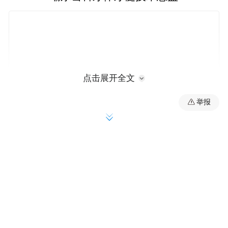
点击展开全文
举报
中华口腔医学会会员
个人简介：
毕业于华西医科大学口腔医学
院，曾就职于北京协和医院口腔牙体牙髓科6
年，师从于美国宾夕法尼亚大学牙体牙髓
科，1999年入职瑞尔齿科，临床经验28年。