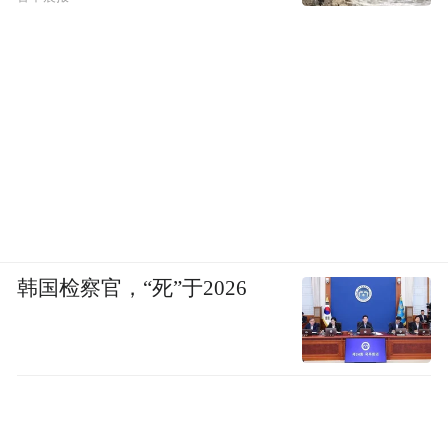
王女士进行了牙周治疗，治疗后效果非常明
显，保住了2颗出现3级松动的牙齿。3年多来
与王女士建立了很好的信任关系，现在顾客
依从性很好定期复查。
还有一位来自天津的曹女士，因为氟斑牙和
瓜子牙来找汪医生咨询美容修复项目。经过
多次沟通，汪医生为其做了美白贴面修复，
韩国检察官，“死”于2026
治疗完成后曹女士觉得自己更爱笑了，也更
敢于表达自己了，通过小小贴面大大提升了
自己的自信心，她表示非常感谢汪医生。
因为热爱，所以专注。没有轰轰烈烈，只有