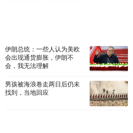
是北大生物系毕业研究微生物学的高级知识
分子，从小在这种学术环境中耳濡目染，所
以汪晓波医生很早就对医学充满了浓厚的兴
趣。偶然则是自己选择了临床医学去接触医
疗实体，而没有继承父母的衣钵，选择在实
伊朗总统：一些人认为美欧
会出现通货膨胀，伊朗不
验室搞研究。
会，我无法理解
选择当一名牙医说来也是有点命运的安排。
男孩被海浪卷走两日后仍未
汪医生说自己小时候住在魏公村北大口腔医
找到，当地回应
院附近，那时候人们不太注重口腔问题，她
在医院见过许多因患口腔疾病而痛苦的人
们，而七八十年代国内口腔医学也不是很发
达，所以高中时期汪医生就立志当一名牙