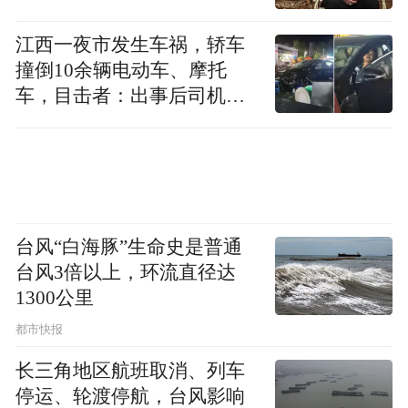
宣布“放弃治疗”或“治疗失败”的顾客。作为
江西一夜市发生车祸，轿车
顾客心中的希望，体恤顾客尽最大的努力为
撞倒10余辆电动车、摩托
顾客减轻痛苦帮他们把“根”留住，尽可能的
车，目击者：出事后司机一
直坐车里
延长天然牙的使用寿命是作为口腔医生的基
本任务。
记得2010年，诊所来了一位洁牙顾客——孙
先生。当时他的CT片呈现根尖病变。汪医生
台风“白海豚”生命史是普通
建议他要及时进行治疗。但在问诊过程中孙
台风3倍以上，环流直径达
先生表示自己日常没有感到不适，遂当天没
1300公里
有接受治疗就离开了。几个月后，孙先生的
都市快报
问题牙发作，出现了牙痛肿胀等情况。据说
长三角地区航班取消、列车
他先后多次去三甲医院进行治疗，因为出现
停运、轮渡停航，台风影响