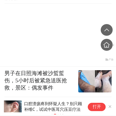
男子在日照海滩被沙蜇蜇
伤，5小时后被紧急送医抢
救，景区：偶发事件
口腔溃疡疼到怀疑人生？别只顾
开
打开
补维C，试试中医耳穴压豆疗法
线