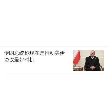
诊医生邀请汪医生进行会诊后，发现阿姨牙
神经末梢分支地方存在问题，预判阿姨的牙
在干预治疗后，完全可以保留，没必要拔
除。开始阿姨对做根管治疗已经没有信心
了，但是经过汪医生耐心地为阿姨做思想工
作，十分细心地讲解治疗方案，最终顺利配
伊朗总统称现在是推动美伊
合完成根管治疗。且后期随访时，阿姨的牙
协议最好时机
已经完全不疼了，阿姨非常感谢汪医生。
信任源自实力，实力源自态度。所以汪医生
在工作中无论是对自己还是对团队伙伴的要
求都是非常严格的。还是以根管治疗为例，
它是在牙齿上进行的手术，根管治疗对于手