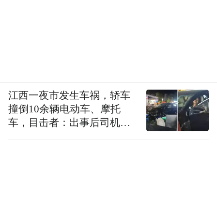
默默努力。漫漫从医路，汪晓波医生一直要
求自己严谨、笃行，为每一位顾客倾尽全
力，希望通过自己的双手，让每一位顾客可
以笑得更灿烂。
关于瑞尔集团：
江西一夜市发生车祸，轿车
瑞尔集团成立于1999年，目前旗下拥有瑞尔
撞倒10余辆电动车、摩托
车，目击者：出事后司机一
齿科和瑞泰口腔两大品牌。截至2024年3月31
直坐车里
日，瑞尔在中国15个城市拥有123家口腔诊所
及医院。2022年3月22日，瑞尔集团在港交所
主板挂牌上市。
2024年，瑞尔集团开设了口腔医生在线义务
问诊服务，让更多大众可以快速地链接到专