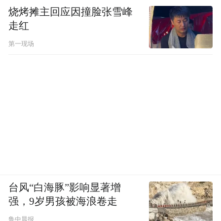
医生。这就要打破之前的专业壁垒，不能仅
烧烤摊主回应因撞脸张雪峰
仅局限在之前专业所学，多年来汪医生不断
走红
利用个人时间去北医进修，深入学习了牙
第一现场
周、修复、正畸等多项专业知识。目前汪医
生在牙齿美学修复及牙周治疗方面也颇有建
树。
王女士因牙体问题来找汪医生就诊。初诊检
查发现顾客之前在外院做了很多连冠治疗。
了解到顾客是因为牙齿松动，遂通过连冠方
式起到对牙齿夹板固定的作用。但汪医生发
现顾客是因为重度牙周炎导致牙齿松动，所
台风“白海豚”影响显著增
强，9岁男孩被海浪卷走
以之前单纯依靠连冠治疗并未从根本上解决
牙齿松动的情况。找到问题后汪医生及时为
鲁中晨报