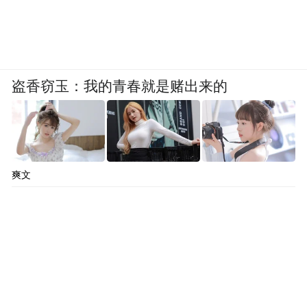
术操作者的要求很高，每一步都要非常准
确，比如根管预备之前进行术前评估，术中
无菌控制、根管冲洗标准、根管填充时的时
机的把握，而在后期修复中，涂抹粘接剂、
盗香窃玉：我的青春就是赌出来的
照射等等，每一个环节做得不好，效果就不
好。为了保证治疗效果，汪医生要求团队从
术前检查开始一步步必须严格按照规范标准
作业，哪怕是拍根尖片、CT等环节也要高标
爽文
准严格操作。记得有一次，一位护士根尖片
连续拍了5次才达到汪医生的要求。对自己严
格才是对顾客最大的尊重。汪医生是最早一
批推广在手术过程应用显微镜技术进行根管
治疗的医生。显微镜技术使得根管治疗过程