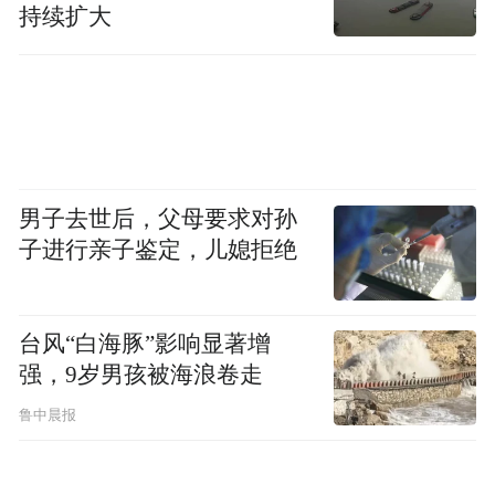
牙齿松动现象所以医生建议他将问题牙拔
持续扩大
除。孙先生不想拔牙，所以带着最后的希望
来到了汪医生这里。沟通了解了孙先生的主
诉后汪医生结合孙先生自身情况为其制定了
周期治疗方案。经过一系列的根管及牙周治
疗，为孙先生控制好炎症、稳固好牙齿。这
男子去世后，父母要求对孙
场保牙护卫战结束后，孙先生非常认可汪医
子进行亲子鉴定，儿媳拒绝
生的医疗技术，多次介绍家人朋友来瑞尔看
牙并成为我们的忠实顾客。
台风“白海豚”影响显著增
强，9岁男孩被海浪卷走
还有一位阿姨，过年后来华贸诊所主诉拔
牙。经过医生问诊了解到阿姨被一颗牙折腾
鲁中晨报
了半年多，在外院经过多次根管治疗依然未
缓解疼痛所以决定来瑞尔拔牙以绝后患。接