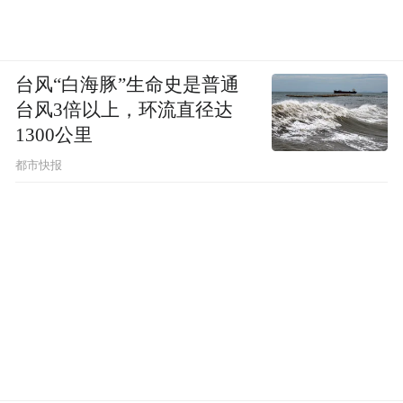
成为可视化的精细操作，每一步都看得清清
楚楚，并且医生无需磨除过多的牙体组织，
即可获得牙髓治疗的入路，从而保留更多的
台风“白海豚”生命史是普通
牙体组织，使牙齿的抗力进一步得到增强，
台风3倍以上，环流直径达
同时根管壁破坏等手术并发症也能得到有效
1300公里
控制。这不仅大大提高了根管治疗的成功
都市快报
率，同时也减少了对顾客牙体的损伤。
匠心绽放 只为你变得更好
“医之为道，非精不能明其理，非博不能致其
得。”汪医生说来到瑞尔25年，在这里最大的
收获就是拓宽了自己的医疗视野，打开了医
疗思维。因为瑞尔将每位医生都定义为全科