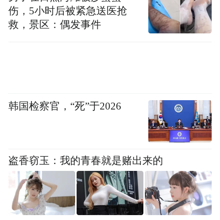
95%，特别是在疑难弯曲根管治疗和显微根
伤，5小时后被紧急送医抢
救，景区：偶发事件
管治疗方面积累了丰富的经验。回首自己在
临床方面之所以会取得一些成绩，汪医生说
要感谢自己当年在成长期时耐得住寂寞，沉
下心来钻研相关技术。同时每次为顾客治疗
过程中也要有恒心和耐心，绝不轻言放弃。
韩国检察官，“死”于2026
尊客重道，实力铸就信任
采访中汪医生笑说自己的同事们经常说她在
盗香窃玉：我的青春就是赌出来的
诊所有“两幅面孔”。对待顾客是“温柔耐心的
汪医生”，对待团队成员是“严苛认真的汪老
师”。