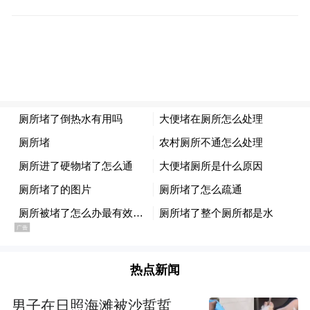
医。
有了目标就有了方向，她高考以优异的成绩
考入中国口腔医学摇篮——华西医科大学口
腔医学院。毕业后曾在北京协和医院口腔牙
体牙髓科工作6年，在那里跟专家学到了严谨
治学的风尚。但是为了更好地实践当年在华
西所学的根管治疗理念，1999年汪医生毅然
选择离开协和成为第一批加入瑞尔的专科医
生。
现在在华贸诊所提起汪晓波医生，总是被大
热点新闻
家冠以“根管治疗的教科书”“根管达人”等称
呼。因为汪医生的根管成功治愈率超过
男子在日照海滩被沙蜇蜇