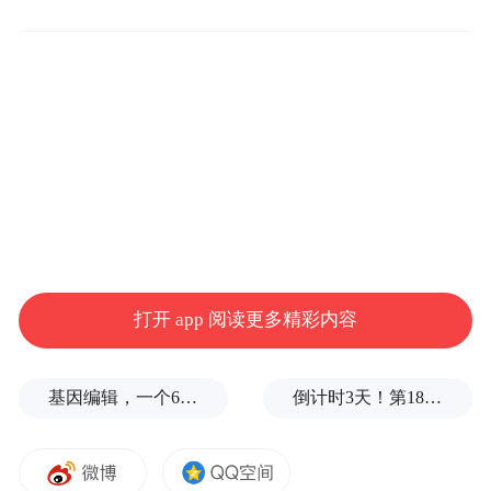
汪医生秉承以人为本的理念，治疗中把顾客
当成朋友，从顾客的角度出发，选择适宜的
治疗方案，尽量减少顾客的痛苦，从而赢得
了顾客的好口碑。
擅长治疗：
钙化根管，根管再治疗，显微根
尖手术，根管修补，活髓切断，牙髓再生等
复杂的根管治疗，固定修复，前牙美容修
复，精致补牙。精通英语。
打开 app 阅读更多精彩内容
有梦想就奔跑 耐住寂寞坚守初心
基因编辑，一个6岁女孩之死
倒计时3天！第18届影响世界华人盛典即将启幕
汪晓波医生说自己成为一名医生既是一种必
然也是一种偶然。必然是因为自己的父母都