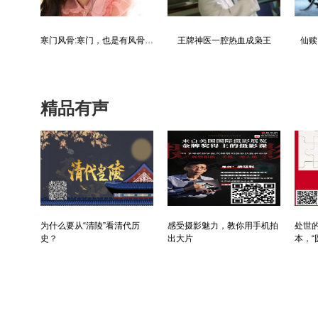
都市争锋被新来的女上司给看上
寒门风骨:寒门，也是有风骨的！
王牌神医一腔热血成枭王
仙赎
精品有声
为什么要从“清陵”看清代历
感受摄影魅力，教你用手机拍
处世的
史？
出大片
本，“