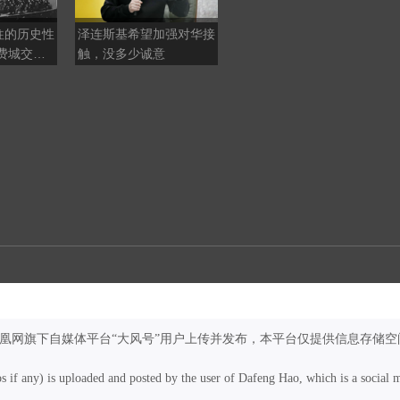
往的历史性
泽连斯基希望加强对华接
日本面临大麻烦，贝森特
年费城交响
触，没多少诚意
亲自出面，美方清楚，救
，意义非同
日元就是在救美债
凤凰网旗下自媒体平台“大风号”用户上传并发布，本平台仅提供信息存储空
os if any) is uploaded and posted by the user of Dafeng Hao, which is a social 