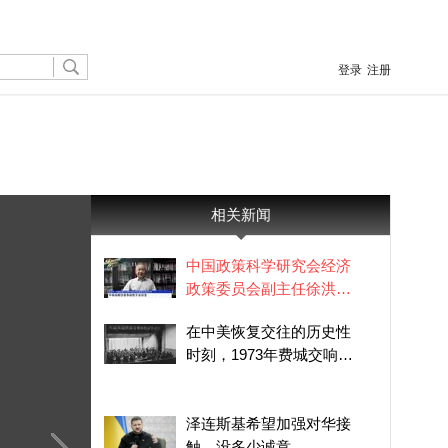
登录
注册
相关新闻
中国政策科学研究会经济
政策委员会副主任徐洪
才：中美战略性竞争趋势
在中美恢复交往的历史性
不会改变
时刻，1973年费城交响乐
团来华演出，意义非同寻
常
泽连斯基希望加强对华接
触，没多少诚意