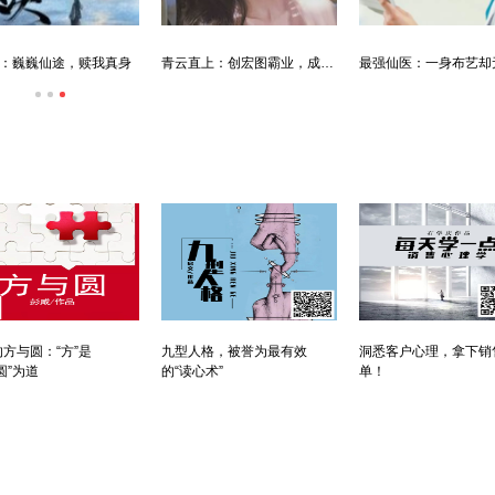
：巍巍仙途，赎我真身
青云直上：创宏图霸业，成人生赢家
方与圆：“方”是
九型人格，被誉为最有效
洞悉客户心理，拿下销
圆”为道
的“读心术”
单！