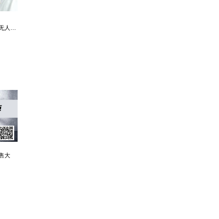
最强仙医：一身布艺却无人不识
婿中狂龙:三年上门女婿后的爆发
男人四十：家有娇妻
售大