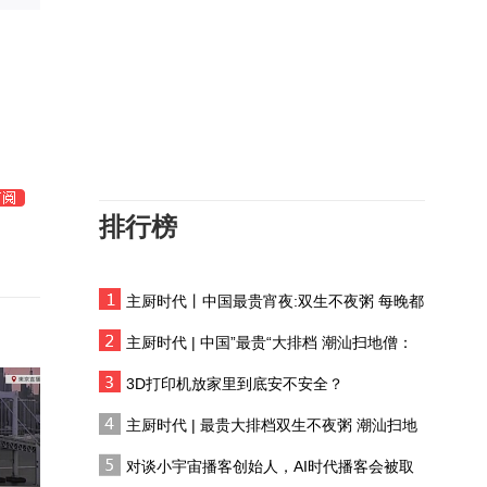
北京海关：服贸会延续进
口展品免税政策
调查：新加坡企业对2026
年营商前景谨慎
市场关注美伊谈判进展 美
股涨跌互见
排行榜
日本面临大麻烦，贝森特
亲自出面，美方清楚，救
日元就是在救美债
主厨时代丨中国最贵宵夜:双生不夜粥 每晚都
盛夏旺季遇冷，可乐冰红
有人花两万吃一桌
茶为何突然卖不动了？
主厨时代 | 中国”最贵“大排档 潮汕扫地僧：
双生不夜粥
2026凤凰之星上市公司评
3D打印机放家里到底安不安全？
选 聚焦AI赋能 引导企业拥
主厨时代 | 最贵大排档双生不夜粥 潮汕扫地
抱智能化转型
僧 预告片
上半年传统产业转型提速
对谈小宇宙播客创始人，AI时代播客会被取
新兴产业增势强劲