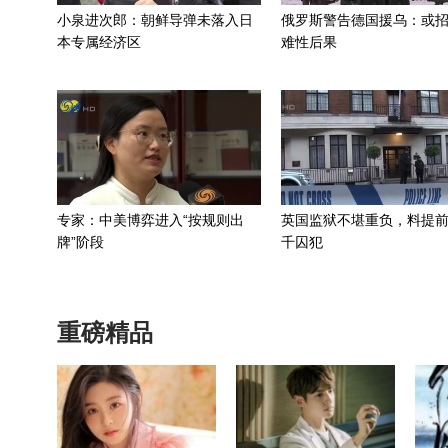
小泉进次郎：朝鲜导弹未落入日
俄罗斯警告德国援乌：或
本专属经济区
难性后果
专家：中美博弈进入“按规则出
英国监狱不堪重负，料提前
牌”阶段
千囚犯
重磅精品