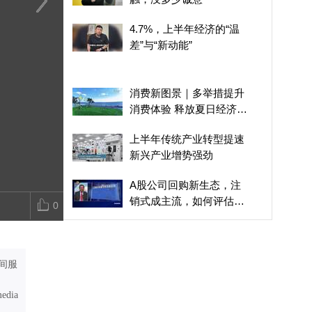
上半年传统产业转型提速
北京海关：服贸会延续进
放弃百万年薪
4.7%，上半年经济的“温
新兴产业增势强劲
口展品免税政策
作战，蔡磊妻
差”与“新动能”
们还在努力
消费新图景｜多举措提升
消费体验 释放夏日经济活
力
上半年传统产业转型提速
新兴产业增势强劲
A股公司回购新生态，注
销式成主流，如何评估股
0
价支撑效用？
美国7月私营就业增长显
著放缓
间服
悉尼房价全球第二贵 政府
承诺改善民生
media