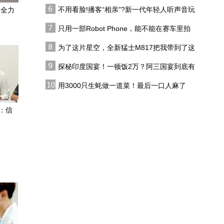
代吗?
不用看脸!播客“相亲”?新一代年轻人听声音玩
：全力
向海，问路——专访福建
恋综
港口集团董事长陈志平
只用一部Robot Phone，能不能在赛车里拍
出好莱坞大片？
为了这片星空，全新猛士M817把我带到了这
10亿美金“赎身”？现代掌
里，值了！
门人这次赌的是一整个时
探秘印度国宴！一顿饭2万？阿三国宴到底有
代
多离谱？
直达大湾区｜粤澳名优商
用3000只生蚝做一道菜！最后一口人麻了
品展开幕 逾450家企业参
与
：信
日本面临大麻烦，贝森特
亲自出面，美方清楚，救
日元就是在救美债