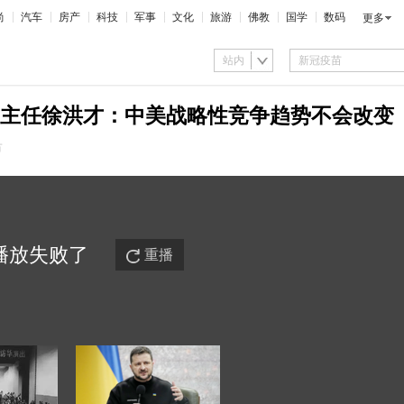
尚
汽车
房产
科技
军事
文化
旅游
佛教
国学
数码
更多
站内
主任徐洪才：中美战略性竞争趋势不会改变
市
播放
失败
了
重播