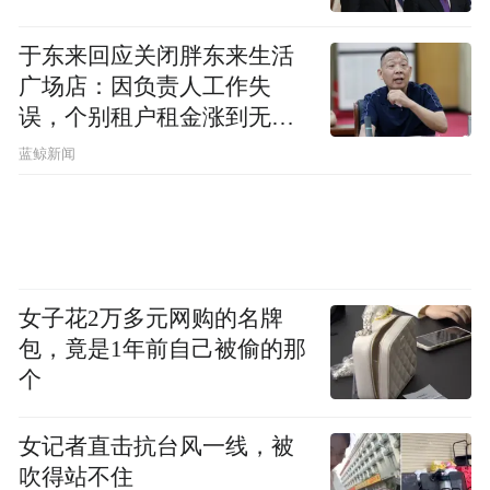
于东来回应关闭胖东来生活
广场店：因负责人工作失
误，个别租户租金涨到无法
想象
蓝鲸新闻
女子花2万多元网购的名牌
包，竟是1年前自己被偷的那
个
女记者直击抗台风一线，被
吹得站不住