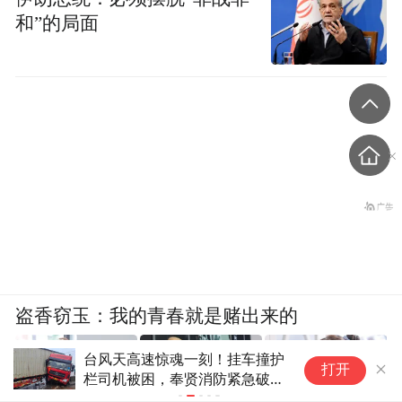
和”的局面
盗香窃玉：我的青春就是赌出来的
台风天高速惊魂一刻！挂车撞护
产
打开
栏司机被困，奉贤消防紧急破拆
动
成功救援