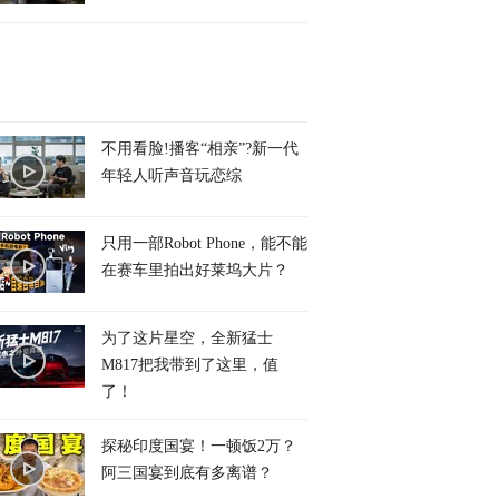
不用看脸!播客“相亲”?新一代
年轻人听声音玩恋综
只用一部Robot Phone，能不能
在赛车里拍出好莱坞大片？
为了这片星空，全新猛士
M817把我带到了这里，值
了！
探秘印度国宴！一顿饭2万？
阿三国宴到底有多离谱？