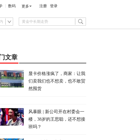
学
数码
注册
登录
更多
内
门文章
显卡价格涨疯了，商家：让我
们卖我们也不想卖，也不敢贸
然囤货
风暴眼 | 新公司开在村委会一
楼，38岁的王思聪，还不想接
班吗？