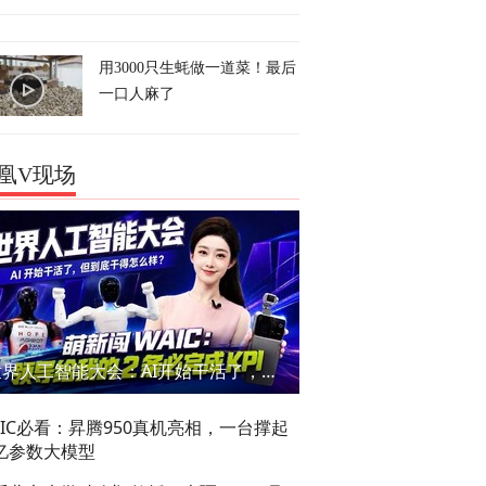
用3000只生蚝做一道菜！最后
一口人麻了
凰V现场
世界人工智能大会：AI开始干活了，但到底干的怎么样？萌新闯WAIC
AIC必看：昇腾950真机亮相，一台撑起
亿参数大模型