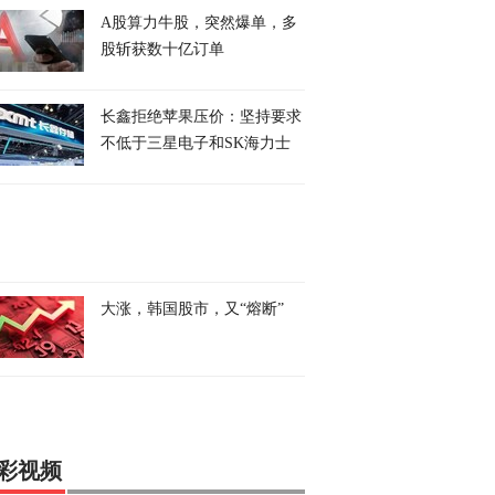
A股算力牛股，突然爆单，多
股斩获数十亿订单
长鑫拒绝苹果压价：坚持要求
不低于三星电子和SK海力士
大涨，韩国股市，又“熔断”
彩视频