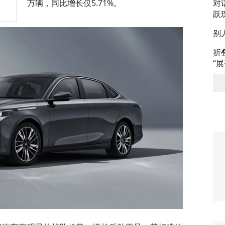
万辆，同比增长仅5.71%。
对
跃
别
折
“