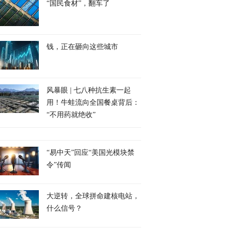
“国民食材”，翻车了
钱，正在砸向这些城市
风暴眼 | 七八种抗生素一起
用！牛蛙流向全国餐桌背后：
“不用药就绝收”
“易中天”回应“美国光模块禁
令”传闻
大逆转，全球拼命建核电站，
什么信号？