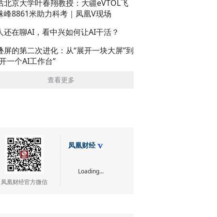
话北京大学叶春翔教授：大疆eVTOL飞
珠峰8861米助力科考｜凤凰V现场
人还在聊AI，看中兴如何让AI干活？
叠屏的第二次进化：从“展开一块大屏”到
展开一个AI工作台”
查看更多
凤凰财经
Loading...
凤凰财经官方微信