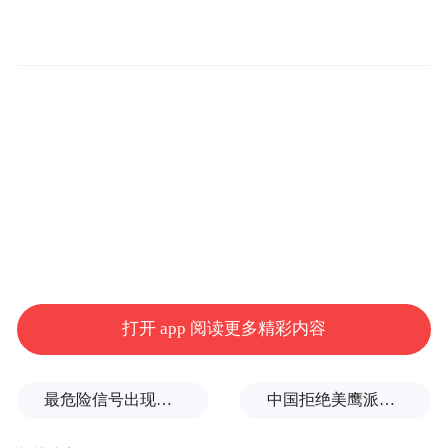
女店员3年偷走90斤黄金
“认真工作的形象，令老板非常欣赏”
近日，乌鲁木齐市公安局天山区分局破获一
打开 app 阅读更多精彩内容
起特大职务侵占案件。
事情要从2021年秋天说起——马先生经营一
最危险信号出现！全球能源大动脉岌岌可危
中国拒绝美鹰派副防长访华？弦外之音被热议
家珠宝店，胡惠（化名）来应聘，因为销售