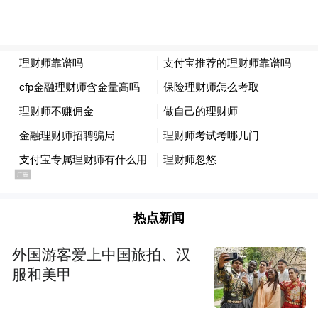
天山区分局经济犯罪侦查大队民警迅速开展
调查，将胡惠确认为重大犯罪嫌疑人。胡惠
到案后，如实交代伙同男友黄志使用等重的
铅块替换黄金首饰以应付公司称重盘点，多
次将店内黄金首饰带出变卖，不法所得用于
偿还债务以及供两人挥霍。期间，黄志负责
订购铅块，并对侵占的黄金销赃。之后，民
警将逃往福建的犯罪嫌疑人黄志抓获归案。
热点新闻
两名犯罪嫌疑人侵占并销赃黄金
现已查明，
外国游客爱上中国旅拍、汉
首饰数量45814.57克，变现人民币金额
服和美甲
1894.1926万元，所得赃款用于购买房产、
汽车、偿还债务、投资开店、向他人转账以