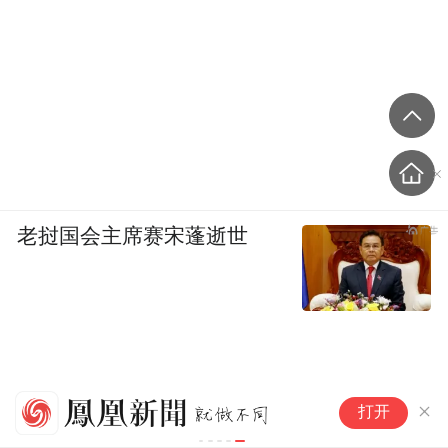
老挝国会主席赛宋蓬逝世
古
打开