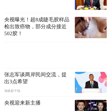
己有，数额较大的，处三年以下有期徒刑或
者拘役，并处罚金；数额巨大的，处三年以
数额特别
上十年以下有期徒刑，并处罚金；
央视曝光！超8成睫毛胶样品
检出致癌物，部分成分接近
巨大的，处十年以上有期徒刑或者无期徒
502胶！
刑，并处罚金
。
职务侵占罪常见的形式：
1.以公司名义向他人借款之后占为己有或携
款逃匿；
张志军谈两岸民间交流，提
出3点希望
2.利用职务便利不付款即占有本公司产品；
海峡新干线
3.对公司通过签订合同取得的货款、收入等
央视迎来新主播
不入账、据为己有或者擅自用于个人用途；