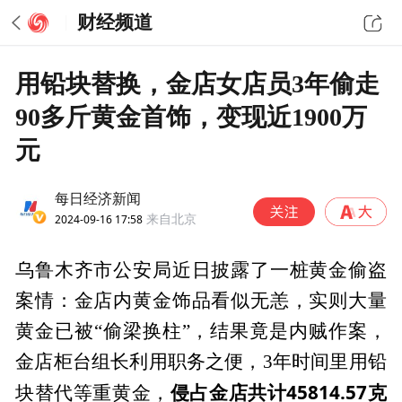
财经频道
用铅块替换，金店女店员3年偷走
90多斤黄金首饰，变现近1900万
元
每日经济新闻
2024-09-16 17:58
来自北京
乌鲁木齐市公安局近日披露了一桩黄金偷盗
案情：金店内黄金饰品看似无恙，实则大量
黄金已被“偷梁换柱”，结果竟是内贼作案，
金店柜台组长利用职务之便，3年时间里用铅
侵占金店共计45814.57克
块替代等重黄金，