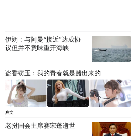
及个人消费等
。
目前民警已追回价值500余万元财物。
伊朗：与阿曼“接近”达成协
犯罪嫌疑人胡惠、黄志已被公安机关以涉嫌
议但并不意味重开海峡
职务侵占罪移送人民检察院提请诉讼。
以案释法
盗香窃玉：我的青春就是赌出来的
什么是职务侵占罪？
根据《中华人民共和国刑法》第二百七十一
爽文
条：公司、企业或者其他单位的工作人员，
老挝国会主席赛宋蓬逝世
利用职务上的便利，将本单位财物非法占为