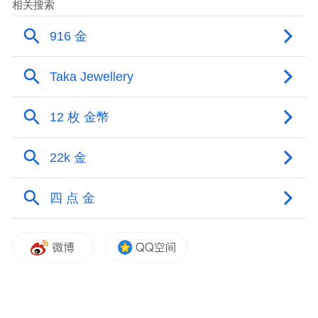
经验丰富，很快担任了柜台组长。一次，胡
惠在下班时忘了将黄金首饰放回原位，过了
几天都没有人发现，她便就有了销赃变现的
想法，而且居然得逞。
胡惠平时开销很大，工资完全不能满足日常
生活需要，加上负债的持续增长，渐渐地，
她产生了一个念头......
“上一次的事情到现在还没有人发现，肯定没
事，要不你再试试......”胡惠的男友黄志（化
名）“体贴”地劝导。“真要被发现了，你每天
都在那上班，肯定能看出破绽，咱们也不要
太明显，见好就收......”在男友黄志的一再怂