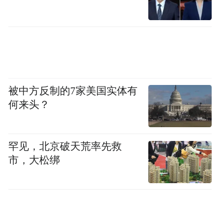
4.擅自支取公司资金归个人使用且不予归
还；
5.制作假工资表或者劳务费用套取公司资
金；
被中方反制的7家美国实体有
何来头？
6.购买货物或服务时虚报高价并将差价据为
己有；
罕见，北京破天荒率先救
7.董事、监事、经理利用职务之便侵占公司
市，大松绑
财物；
8.擅自在公司报销个人费用。