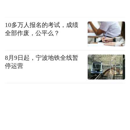
如何防范职务侵占？
1.完善企业制度。围绕财务管理、货物流
10多万人报名的考试，成绩
全部作废，公平么？
转、合同签订等重要环节制定完善的规章制
度，规范申领、使用及报销流程，严格审
核、把关，定期清理账目，加强监督检查。
8月9日起，宁波地铁全线暂
停运营
2.规范教育培训。强化员工岗前法律、职业
道德培训，树立正确的法治观、职业道德
观，全面强化员工队伍建设。
3.加强风险防控。如察觉到职务侵占的苗
头，企业内部应当立即启动自查，并及时向
公安机关报案，配合警方快速固定相关证