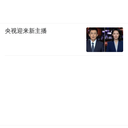
据，防止企业经济损失再扩大。
“特别声明：以上作品内容(包括在内的视频、图片或音
央视迎来新主播
频)为凤凰网旗下自媒体平台“大风号”用户上传并发
布，本平台仅提供信息存储空间服务。
Notice: The content above (including the videos,
pictures and audios if any) is uploaded and posted
by the user of Dafeng Hao, which is a social media
platform and merely provides information storage
space services.”