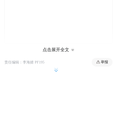
点击展开全文
不少网友对此表示震惊：
举报
责任编辑：李海婧 PF195