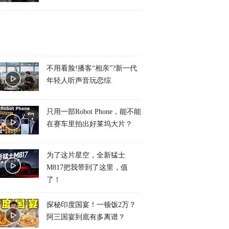
不用看脸!播客“相亲”?新一代
年轻人听声音玩恋综
只用一部Robot Phone，能不能
在赛车里拍出好莱坞大片？
为了这片星空，全新猛士
M817把我带到了这里，值
了！
探秘印度国宴！一顿饭2万？
阿三国宴到底有多离谱？