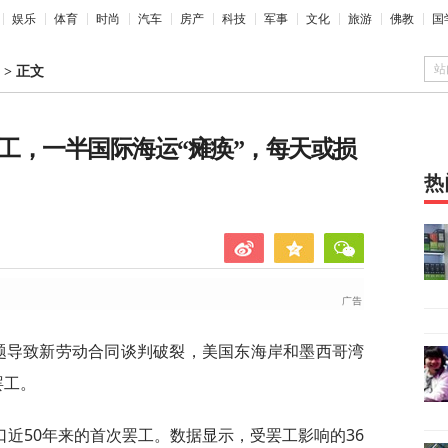
娱乐
体育
时尚
汽车
房产
科技
军事
文化
旅游
佛教
国
站
>
正文
罢工，一半国际海运“瘫痪”，每天或损
热
问题导致新劳动合同谈判破裂，美国东海岸和墨西哥湾
罢工。
近50年来的首次罢工。数据显示，受罢工影响的36