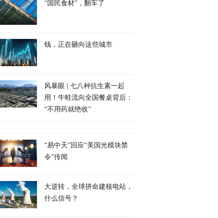
“国民食材”，翻车了
钱，正在砸向这些城市
风暴眼 | 七八种抗生素一起
用！牛蛙流向全国餐桌背后：
“不用药就绝收”
“易中天”回应“美国光模块禁
令”传闻
大逆转，全球拼命建核电站，
什么信号？