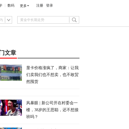
学
数码
注册
登录
更多
内
门文章
显卡价格涨疯了，商家：让我
们卖我们也不想卖，也不敢贸
然囤货
风暴眼 | 新公司开在村委会一
楼，38岁的王思聪，还不想接
班吗？