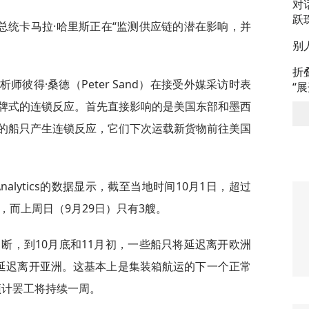
对
跃
总统卡马拉·哈里斯正在“监测供应链的潜在影响，并
别
折
析师彼得·桑德（Peter Sand）在接受外媒采访时表
“
牌式的连锁反应。首先直接影响的是美国东部和墨西
的船只产生连锁反应，它们下次运载新货物前往美国
 Analytics的数据显示，截至当地时间10月1日，超过
，而上周日（9月29日）只有3艘。
断，到10月底和11月初，一些船只将延迟离开欧洲
初延迟离开亚洲。这基本上是集装箱航运的下一个正常
预计罢工将持续一周。