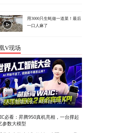
用3000只生蚝做一道菜！最后
一口人麻了
凰V现场
世界人工智能大会：AI开始干活了，但到底干的怎么样？萌新闯WAIC
AIC必看：昇腾950真机亮相，一台撑起
亿参数大模型