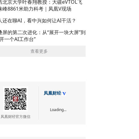
话北京大学叶春翔教授：大疆eVTOL飞
珠峰8861米助力科考｜凤凰V现场
人还在聊AI，看中兴如何让AI干活？
叠屏的第二次进化：从“展开一块大屏”到
展开一个AI工作台”
查看更多
凤凰财经
Loading...
凤凰财经官方微信