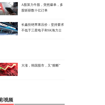
A股算力牛股，突然爆单，多
股斩获数十亿订单
长鑫拒绝苹果压价：坚持要求
不低于三星电子和SK海力士
大涨，韩国股市，又“熔断”
彩视频