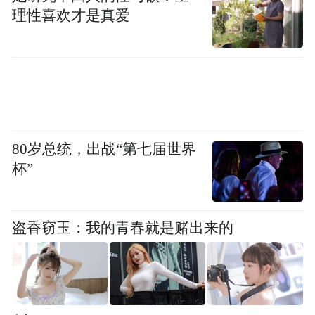
前部分城市的商贷与公积金房贷利率接近，
理性喜欢才是真爱
即便后续部分区域公积金利率调降，预计商
贷利率下降幅度也有限，因需要考虑银行净
息差压力。同时，国内经济复苏、房地产供
需改善，也将影响房贷利率下行空间。
上海易居房地产研究院副院长严跃进表示，
80岁总统，出战“第七届世界
杯”
目前多地银行上调按揭房贷利率，应理解为
“房贷利率基本见底”，不能理解为房贷利率
政策收紧。
盗香窃玉：我的青春就是赌出来的
“这一波利率上调，源于公积金贷款利率和商
贷利率之间出现了倒挂，这和前段时间LPR
下调有关系，不能理解为政策收紧。商贷利