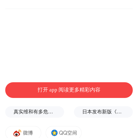
“这段时间房贷利率变化得比较频繁，这周申
请和下个月申请，可能加点就会有浮动，还
要根据客户资质来确定。目前给到的最低利
率是3%，上周还能到2.9%。”汇丰银行广州
某网点信贷经理表示。广州多家银行也表
示，3%是目前按揭利率的下限。
“按揭贷最新的利率是3.05%，前几天刚调
的。”中信银行福州某支行行长告诉记者。同
打开 app 阅读更多精彩内容
样的情况还出现在厦门，减点幅度由以前的
65个基点调整为55个基点。
真实维和有多危险？
日本发布新版《防卫白皮书》，俄罗斯强硬警告
此外，在南京、苏州、杭州、长沙等城市，
当地多家银行近日陆续调整了房贷减点，最