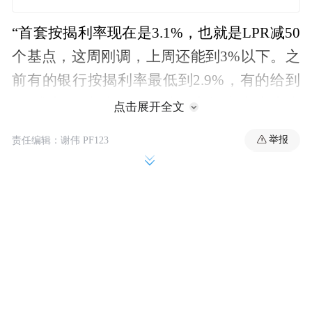
“首套按揭利率现在是3.1%，也就是LPR减50
个基点，这周刚调，上周还能到3%以下。之
前有的银行按揭利率最低到2.9%，有的给到
3%或者3%出头。现在武汉市场上大大小小
点击展开全文
的银行，利率都调到了3.1%。”民生银行武汉
举报
责任编辑：谢伟 PF123
某支行相关负责人对记者表示。
记者随后咨询了工商银行、农业银行、中国
银行、建设银行、武汉农商行等多家银行，
确认了这一说法。同时，部分银行还表示，
只承接合作楼盘的一手房按揭，但最低利率
也卡在了3.1%。