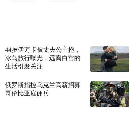
大减点幅度为60个基点。
新发放按揭房贷的利率按照最新5年期以上
LPR减点执行。10月21日，央行公布最新5年
期以上LPR降至3.6%，也就是说，多地的按
44岁伊万卡被丈夫公主抱，
揭房贷利率下限定在了3%。
冰岛旅行曝光，远离白宫的
生活引发关注
“这次调整是全行业的，即使有银行想通过低
价获得更多市场竞争力，也不能过度扩大减
俄罗斯指控乌克兰高薪招募
点幅度。未来商贷即使再降，也不会低于公
哥伦比亚雇佣兵
积金贷款利率。”某银行信贷条线负责人告诉
记者。
进一步下行空间有限