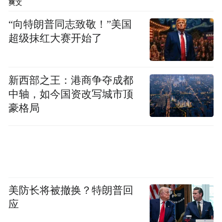
爽文
率下限此次上调至3%后，预计会有较长时间
“向特朗普同志致敬！”美国
维持在这个水平。”严跃进说。
超级抹红大赛开始了
近段时间，国内稳楼市政策措施持续加码，
从热点城市销售等指标看，房地产市场出现
新西部之王：港商争夺成都
企稳复苏迹象。
中轴，如今国资改写城市顶
豪格局
美防长将被撤换？特朗普回
应