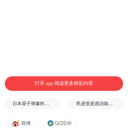
采取更大力度的降息降准；“实施更加积极的
财政政策”表态积极、主动作为，财政加码的
方向在传统投资和民生之外，仍将进一步加
码消费和房地产领域。
在上述消息提振下，12月10日，债券市场再
次走牛，30年期、10年期、5年期、2年期等
国债期货价格均创历史新高。截至收盘，30
年期国债期货主力合约涨1.37%，报116.95
打开 app 阅读更多精彩内容
元，盘中一度涨超1.6%；10年期国债期货主
力合约涨0.67%，报108.215元；5年期国债期
日本原子弹爆炸亲历者反对高市修改无核三原则，“她应该下台”
民进党造谣访陆台胞失联，夏立言：数据打脸！台湾民众会“用脚投票”
货主力合约涨0.41%，报106.16元；2年期国
债期货主力合约涨0.13%，报102.832元。