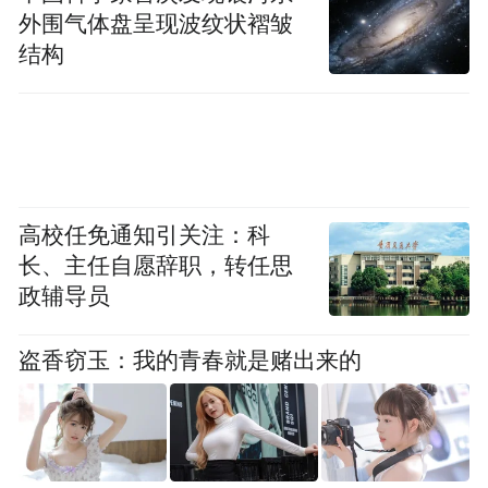
外围气体盘呈现波纹状褶皱
者可继续关注广谱利率下行的长逻辑和适度
结构
宽松的货币政策带来的有利环境，短期视角
看，利率低点后止盈行为可能增加，但这不
是主导市场的核心矛盾。
申万宏源表示，2025年政策利率的降息力度
高校任免通知引关注：科
可能不少于30个基点，年末相关重要会议部
长、主任自愿辞职，转任思
署后，一季度可能逐步迎来具体政策落地实
政辅导员
施。此外，经过2024年疏通利率传导机制的
各项措施（如手工补息整改、优化非银同业
盗香窃玉：我的青春就是赌出来的
存款定价等），利率传导效率提升，同样降
息30个基点的背景下，2025年达到的效果或
将更好。