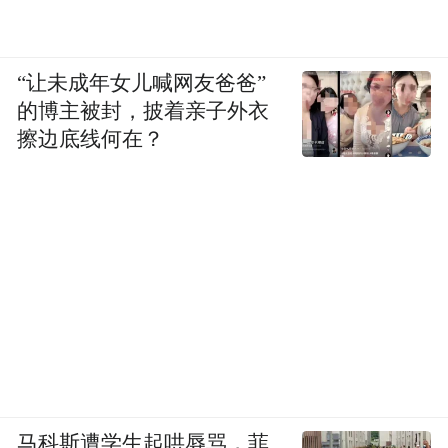
“让未成年女儿喊网友爸爸”
的博主被封，披着亲子外衣
擦边底线何在？
马科斯遭学生起哄辱骂，菲