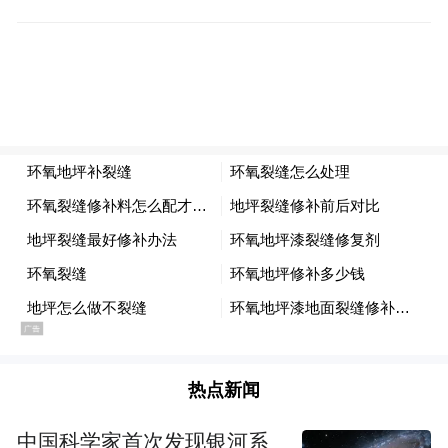
点，报2.051%；10年期国债活跃券收益率下
行6.8个基点，报1.837%；5年期国债活跃券
收益率下行6个基点，报1.51 %；2年期国债
活跃券收益率下行6.25个基点，报1.25 %。
热点新闻
中国科学家首次发现银河系
对于当前的债券市场，申万宏源认为，投资