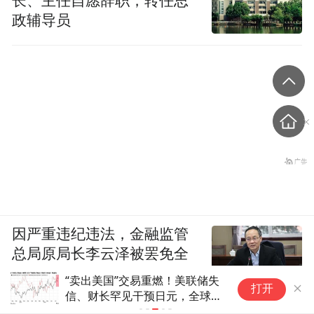
长、主任自愿辞职，转任思
政辅导员
因严重违纪违法，金融监管
总局原局长李云泽被罢免全
国人大代表
“卖出美国”交易重燃！美联储失
贝
打开
信、财长罕见干预日元，全球资
舱
本集体逃离美债美元
性