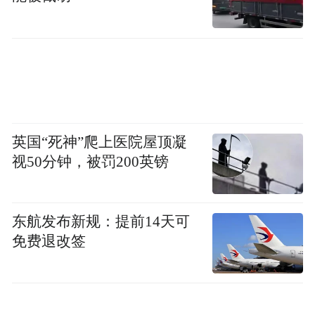
共中央政治局会议释放的超预期的货币宽松
信号，债市跨年行情或直接进入下半场。展
望未来，权益市场弹性空间更大，短期大盘
红利风格有望补涨。
东方金诚的观点称，接下来长债收益率有可
英国“死神”爬上医院屋顶凝
能出现回调，但目前债市多头情绪仍然占
视50分钟，被罚200英镑
优，加之年底配置盘抢跑行情仍未结束，“每
调买机”策略下，利率调整幅度料有限，2.0%
的10年期国债收益率或成向上阻力位。
东航发布新规：提前14天可
免费退改签
“特别声明：以上作品内容(包括在内的视频、图片或音
频)为凤凰网旗下自媒体平台“大风号”用户上传并发
布，本平台仅提供信息存储空间服务。
Notice: The content above (including the videos,