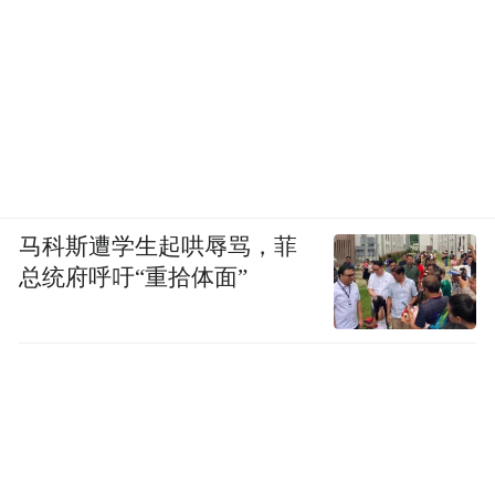
pictures and audios if any) is uploaded and posted
by the user of Dafeng Hao, which is a social media
platform and merely provides information storage
space services.”
马科斯遭学生起哄辱骂，菲
总统府呼吁“重拾体面”