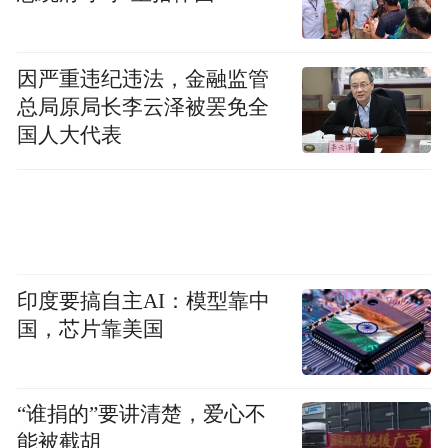
中信证券认为，展望后续，本次会议提到“加
强超常规逆周期调节”，对于增量政策空间的
因严重违纪违法，金融监管
表述相对积极，而前期政策工具成效在数据
总局原局长李云泽被罢免全
国人大代表
层面的显现仍不充分，宽货币的快速退出概
率仍然较小。股债两市均存在走强的基础，
而汇率压力可能阶段性延续；商品市场方
面，金融属性较强的品种，以及地产相关的
工业品也可能出现涨价的可能性。
印度要搞自主AI：模型靠中
浙商证券表示，货币政策明显转向后，债券
国，芯片靠美国
市场的交易逻辑会逐渐从货币政策宽松导致
的利率下行，过渡到基本面改善推动的利率
“谁捐的”要讲清楚，爱心不
上行，权益市场同步持续上涨。结合本次中
能被截胡