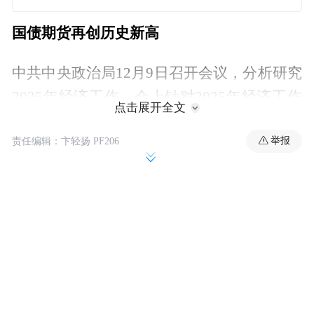
国债期货再创历史新高
中共中央政治局12月9日召开会议，分析研究
2025年经济工作。会上针对2025年经济工作
点击展开全文
的部署安排备受市场关注，特别是会议对明
举报
责任编辑：卞轻扬 PF206
年宏观政策有诸多积极定调的新表述，激发
了市场对明年出台更大力度宽松增量政策、
更有力支持经济发展的期待。
有市场分析指出，会议首次提出“加强超常规
逆周期调节”，可以看出稳增长的决心，政策
应对将更加积极主动。“实施适度宽松的货币
政策”是14年以来首度重提，预计明年央行将