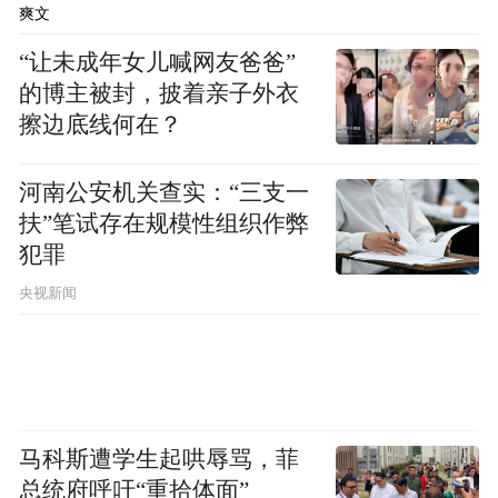
爽文
华西证券的观点称，展望2025年，货币政策
“让未成年女儿喊网友爸爸”
单次降准、降息的幅度可能不会低于50个基
的博主被封，披着亲子外衣
点、20个基点（2024年的幅度），同时也不
擦边底线何在？
排除面临极端情况进一步加大幅度的可能
河南公安机关查实：“三支一
性。具体的宽松程度和持续时间可能取决于
扶”笔试存在规模性组织作弊
经济状态。
犯罪
债牛或阶段性延续
央视新闻
从历史经验看，“适度宽松的货币政策”定
调，并不意味着债市“牛尾行情”临近，债牛
的持续时间核心在于后续宽货币操作的可持
马科斯遭学生起哄辱骂，菲
续性。
总统府呼吁“重拾体面”