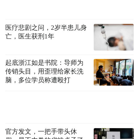
医疗悲剧之问，2岁半患儿身
亡，医生获刑1年
起底浙江如是书院：导师为
传销头目，用歪理给家长洗
脑，多位学员称遭殴打
官方发文，一把手带头休