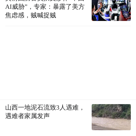
AI威胁”，专家：暴露了美方
焦虑感，贼喊捉贼
山西一地泥石流致3人遇难，
遇难者家属发声