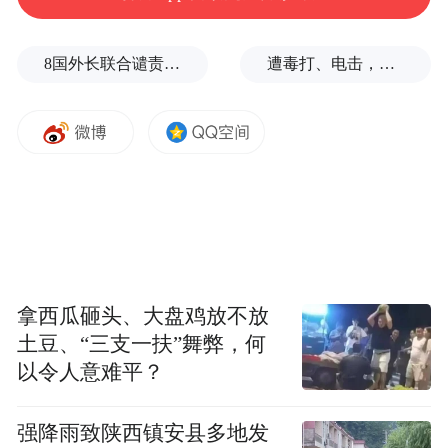
8国外长联合谴责以色列侵犯加沙
遭毒打、电击，逃生男子亲述被卖诈骗园区遭遇
拿西瓜砸头、大盘鸡放不放
土豆、“三支一扶”舞弊，何
以令人意难平？
强降雨致陕西镇安县多地发