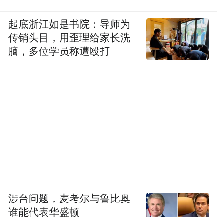
起底浙江如是书院：导师为
传销头目，用歪理给家长洗
脑，多位学员称遭殴打
涉台问题，麦考尔与鲁比奥
谁能代表华盛顿