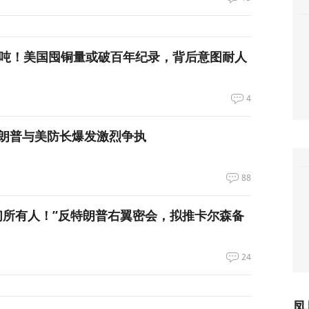
万吨！美国囤铜量或破百年纪录，背后意图耐人
4
朗普与美防长爆发激烈争执
88
们所有人！”反特朗普右翼密会，拟推卡尔森备
24
凤