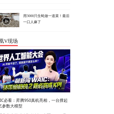
用3000只生蚝做一道菜！最后
一口人麻了
凰V现场
世界人工智能大会：AI开始干活了，但到底干的怎么样？萌新闯WAIC
AIC必看：昇腾950真机亮相，一台撑起
亿参数大模型