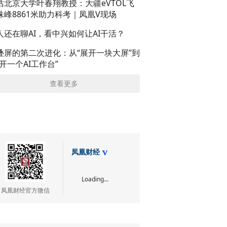
话北京大学叶春翔教授：大疆eVTOL飞
珠峰8861米助力科考｜凤凰V现场
人还在聊AI，看中兴如何让AI干活？
叠屏的第二次进化：从“展开一块大屏”到
展开一个AI工作台”
查看更多
凤凰财经
Loading...
凤凰财经官方微信