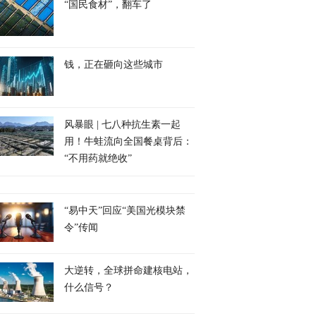
“国民食材”，翻车了
钱，正在砸向这些城市
风暴眼 | 七八种抗生素一起
用！牛蛙流向全国餐桌背后：
“不用药就绝收”
“易中天”回应“美国光模块禁
令”传闻
大逆转，全球拼命建核电站，
什么信号？