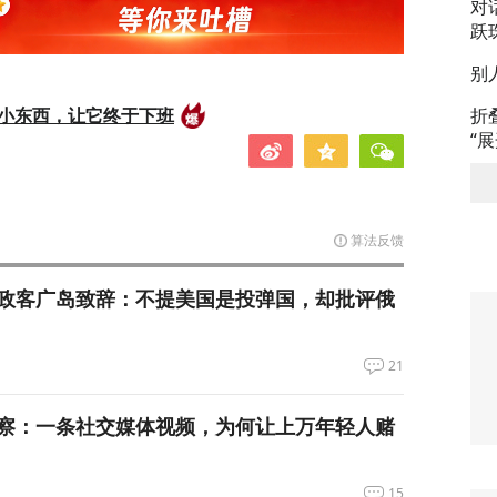
对
跃
别
的小东西，让它终于下班
折
“
算法反馈
政客广岛致辞：不提美国是投弹国，却批评俄
21
察：一条社交媒体视频，为何让上万年轻人赌
15