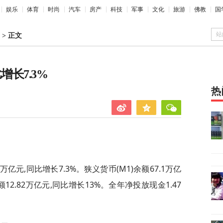
娱乐
体育
时尚
汽车
房产
科技
军事
文化
旅游
佛教
国
站
>
正文
增长7.3%
热
3万亿元,同比增长7.3%。狭义货币(M1)余额67.1万亿
额12.82万亿元,同比增长13%。全年净投放现金1.47