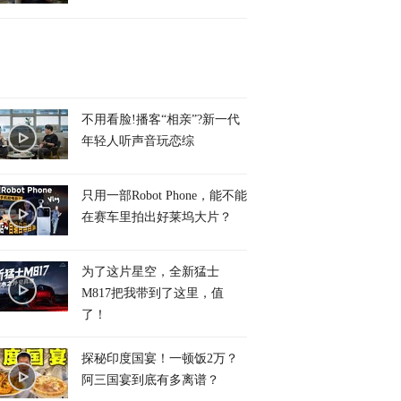
不用看脸!播客“相亲”?新一代
年轻人听声音玩恋综
只用一部Robot Phone，能不能
在赛车里拍出好莱坞大片？
为了这片星空，全新猛士
M817把我带到了这里，值
了！
探秘印度国宴！一顿饭2万？
阿三国宴到底有多离谱？