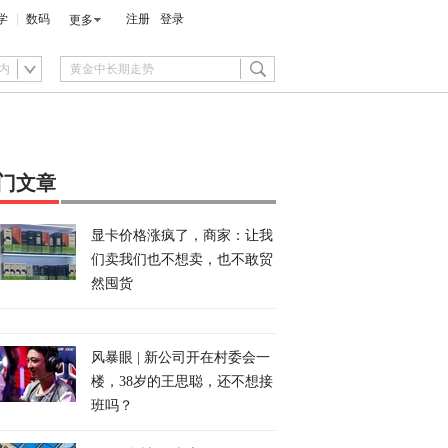
学
数码
注册
登录
更多
内
门文章
显卡价格涨疯了，商家：让我
们卖我们也不想卖，也不敢贸
然囤货
风暴眼 | 新公司开在村委会一
楼，38岁的王思聪，还不想接
班吗？