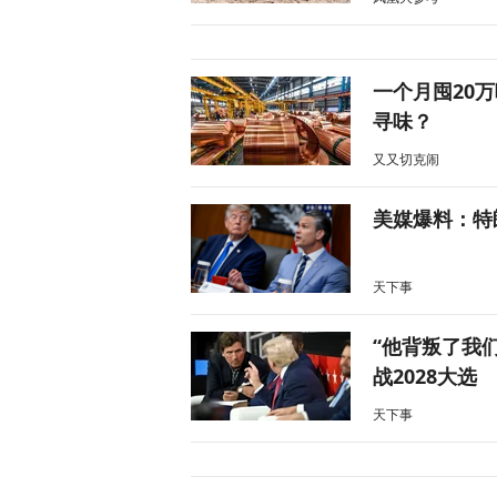
一个月囤20
寻味？
又又切克闹
美媒爆料：特
天下事
“他背叛了我
战2028大选
天下事