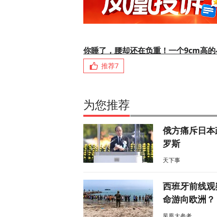
你睡了，腰却还在负重！一个9cm高
推荐
7
为您推荐
俄方痛斥日本
罗斯
天下事
西班牙前线观
命游向欧洲？
凤凰大参考