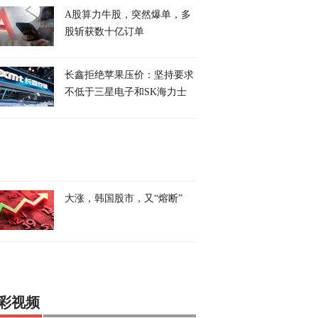
A股算力牛股，突然爆单，多
股斩获数十亿订单
长鑫拒绝苹果压价：坚持要求
不低于三星电子和SK海力士
大涨，韩国股市，又“熔断”
彩视频