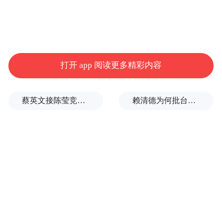
打开 app 阅读更多精彩内容
蔡英文接陈莹竞选总部主委？郭正亮爆玄机：她的谋划是陈其迈
赖清德为何批台中？岛内媒体人曝蔡英文让他压力大