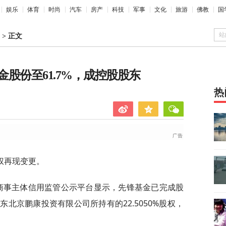
娱乐
体育
时尚
汽车
房产
科技
军事
文化
旅游
佛教
国
站
>
正文
股份至61.7%，成控股股东
热
权再现变更。
局商事主体信用监管公示平台显示，先锋基金已完成股
北京鹏康投资有限公司所持有的22.5050%股权，