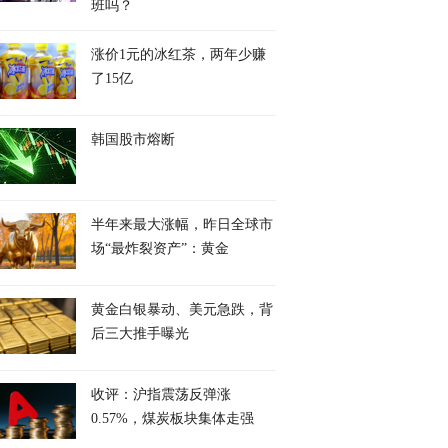
班吗？
涨价1元的冰红茶，两年少赚
了15亿
韩国股市熔断
半年来最大涨幅，昨日全球市
场“最炸裂资产”：黄金
黄金白银暴动、美元急跌，背
后三大推手曝光
收评：沪指震荡反弹涨
0.57%，煤炭板块集体走强