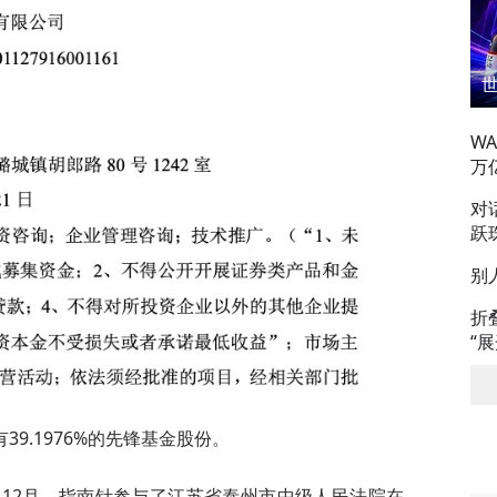
W
万
对
跃
别
折
“
9.1976%的先锋基金股份。
年12月，指南针参与了江苏省泰州市中级人民法院在