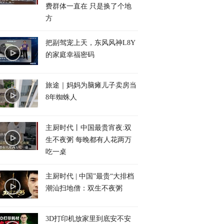
费群体一直在 只是换了个地
方
把副驾宠上天，东风风神L8Y
的家庭幸福密码
旅途｜妈妈为脑瘫儿子卖房当
8年蜘蛛人
主厨时代丨中国最贵宵夜:双
生不夜粥 每晚都有人花两万
吃一桌
主厨时代 | 中国”最贵“大排档
潮汕扫地僧：双生不夜粥
3D打印机放家里到底安不安