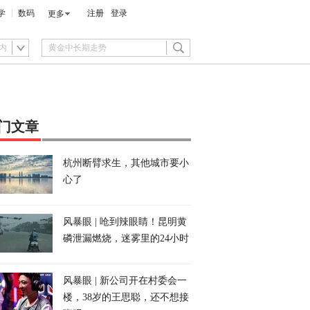
学
数码
注册
登录
更多
内
门文章
杭州断臂求生，其他城市要小
心了
风暴眼 | 呛到辣眼睛！昆明黄
磷泄漏燃烧，迷雾里的24小时
风暴眼 | 新公司开在村委会一
楼，38岁的王思聪，还不想接