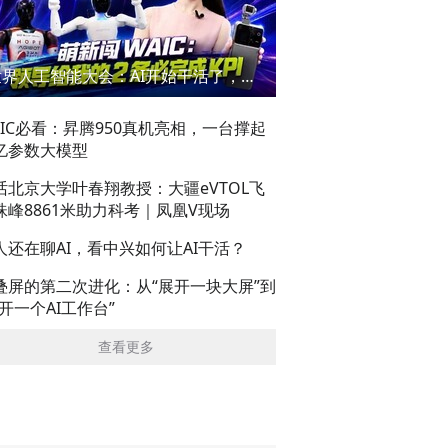
世界人工智能大会：AI开始干活了，但到底干的怎么样？萌新闯WAIC
AIC必看：昇腾950真机亮相，一台撑起
亿参数大模型
话北京大学叶春翔教授：大疆eVTOL飞
珠峰8861米助力科考｜凤凰V现场
人还在聊AI，看中兴如何让AI干活？
叠屏的第二次进化：从“展开一块大屏”到
展开一个AI工作台”
查看更多