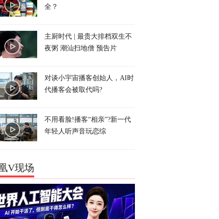
全？
主厨时代 | 最贵大排档双生不
夜粥 潮汕扫地僧 预告片
对谈小宇宙播客创始人，AI时
代播客会被取代吗?
不用看脸!播客“相亲”?新一代
年轻人听声音玩恋综
凰V现场