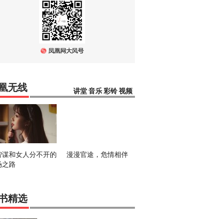
凰无线
讲堂
音乐
彩铃
视频
智谋和女人分不开的
漫漫官途，危情相伴
场之路
书精选