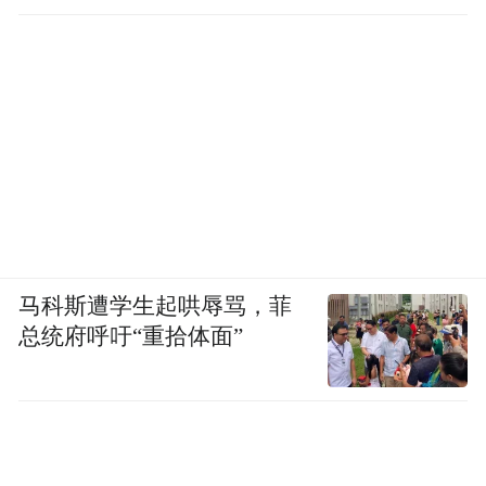
马科斯遭学生起哄辱骂，菲
总统府呼吁“重拾体面”