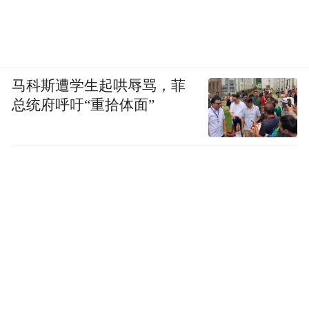
马科斯遭学生起哄辱骂，菲
总统府呼吁“重拾体面”