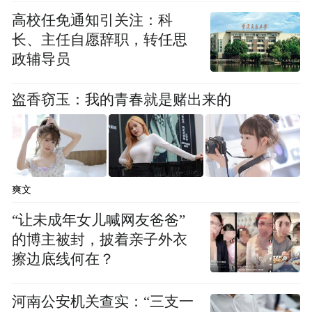
高校任免通知引关注：科
长、主任自愿辞职，转任思
政辅导员
盗香窃玉：我的青春就是赌出来的
01_华润啤酒投资者关系总监及公司秘书梁伟
强。
爽文
“让未成年女儿喊网友爸爸”
的博主被封，披着亲子外衣
擦边底线何在？
河南公安机关查实：“三支一