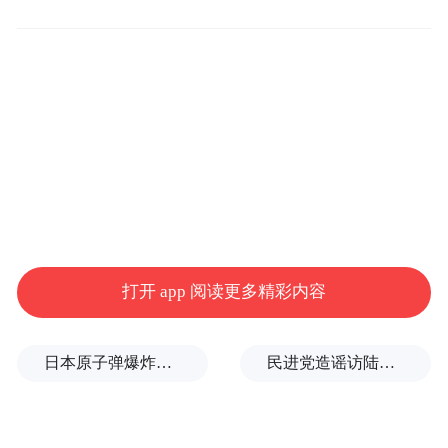
华润啤酒将ESG管理视为企业可持续发展的
重要基石，专门设立多个工作组，全面推进
ESG策略实施。同时，集团与第三方机构合
作，计划推出行业参考性报告，完善ESG标
准，促进业界共同进步。
集团充分利用华润集团内部资源，与华润燃
气和华润电力合作，提升清洁能源在生产中
的应用。2024年，华润啤酒与上述两家公司
打开 app 阅读更多精彩内容
签署了《持续关联交易综合能源项目框架协
议》，以光伏发电等技术进一步优化能源结
日本原子弹爆炸亲历者反对高市修改无核三原则，“她应该下台”
民进党造谣访陆台胞失联，夏立言：数据打脸！台湾民众会“用脚投票”
构，为工厂升级提供支持。这种跨业务板块
的资源整合，有效提升了ESG实践的效率与