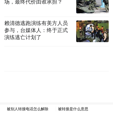
场，最终代价由谁承担？
帮助农村地区提升经济与生活水平。
在农业领域，华润啤酒还致力于提升国产啤
赖清德逃跑演练有美方人员
参与，台媒体人：终于正式
酒大麦及红高粱的种植。集团为种植地区引
演练逃亡计划了
入选址、选种及全程可追溯的管理模式，不
仅保证了原料质量，还促进了当地农户的收
入提升与就业稳定，实现了产业与社会的双
赢。
聚焦创新科技 展望绿色未来
华润啤酒相信，科技创新是实现可持续发展
的重要动力，集团计划进一步推动自动化和
人工智能技术的应用。同时，通过深化与合