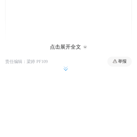
点击展开全文
举报
责任编辑：梁婷 PF109
此外，华润啤酒设立碳中和研发中心，专注
于啤酒和白酒领域的减碳技术研究，并向行
业分享技术成果。集团不仅追求自身减碳，
更以开放的姿态推动整个行业的环保进程，
为国内啤酒行业的绿色升级提供重要支持。
强化ESG管理 发挥资源整合优势