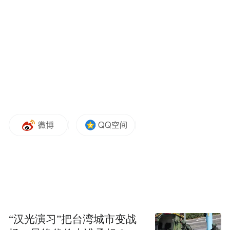
成效。
同时，华润啤酒将啤酒行业的经验应用于白
酒业务，探索在传统行业引入现代化ESG管
理，助力产业焕发新活力，拓展更广泛的可
持续发展空间。
社会责任实践 回馈小区与行业
华润啤酒始终致力于履行社会责任，通过多
样化的公益活动支持弱势群体和教育发展。
多年来，集团积极支持香港低收入地区儿童
及青少年的教育及活动，尤其培养他们在音
乐兴趣。同时，华润啤酒积极参与华润希望
“汉光演习”把台湾城市变战
小镇建设，通过基建捐赠和教育资源输出，