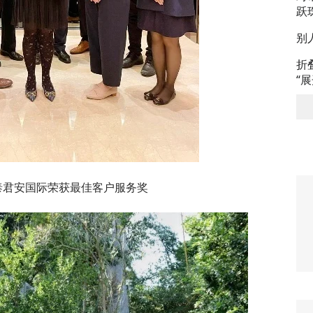
跃
别
折
“
: 国泰君安国际荣获最佳客户服务奖