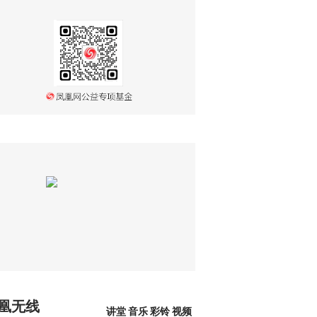
凰无线
讲堂
音乐
彩铃
视频