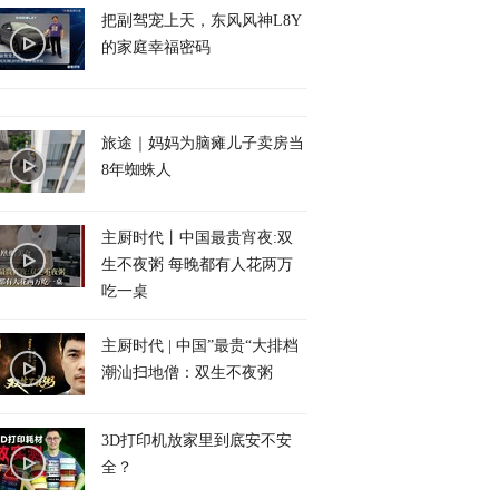
把副驾宠上天，东风风神L8Y
的家庭幸福密码
旅途｜妈妈为脑瘫儿子卖房当
8年蜘蛛人
主厨时代丨中国最贵宵夜:双
生不夜粥 每晚都有人花两万
吃一桌
主厨时代 | 中国”最贵“大排档
潮汕扫地僧：双生不夜粥
3D打印机放家里到底安不安
全？