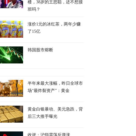
楼，38岁的王思聪，还不想接
班吗？
涨价1元的冰红茶，两年少赚
了15亿
韩国股市熔断
半年来最大涨幅，昨日全球市
场“最炸裂资产”：黄金
黄金白银暴动、美元急跌，背
后三大推手曝光
收评：沪指震荡反弹涨