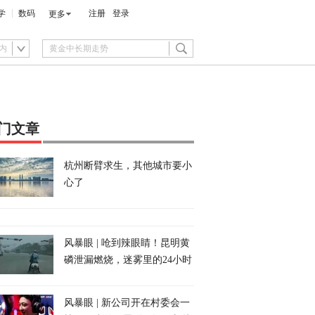
学
数码
注册
登录
更多
内
门文章
杭州断臂求生，其他城市要小
心了
风暴眼 | 呛到辣眼睛！昆明黄
磷泄漏燃烧，迷雾里的24小时
风暴眼 | 新公司开在村委会一