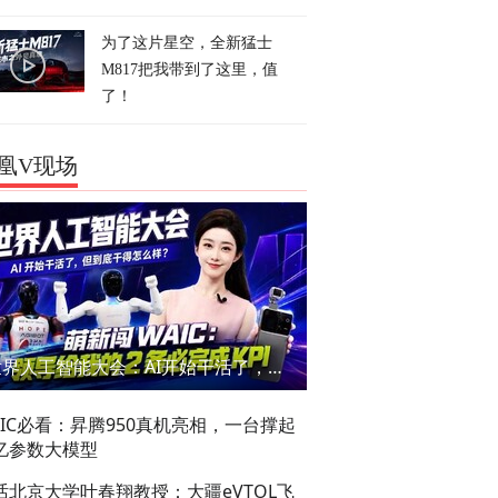
为了这片星空，全新猛士
M817把我带到了这里，值
了！
凰V现场
世界人工智能大会：AI开始干活了，但到底干的怎么样？萌新闯WAIC
AIC必看：昇腾950真机亮相，一台撑起
亿参数大模型
话北京大学叶春翔教授：大疆eVTOL飞