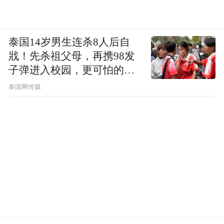
泰国14岁男生连杀8人后自
戕！先杀祖父母，再携98发
子弹进入校园，更可怕的细
节公布了
泰国网传媒