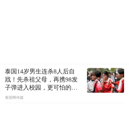
泰国14岁男生连杀8人后自
戕！先杀祖父母，再携98发
子弹进入校园，更可怕的细
节公布了
泰国网传媒