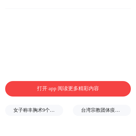
拓展算力市场，拿下“神秘大客户”
海南华铁在公告中表示，本次合同的履行预
计有利于拓展公司算力服务业务的市场，提
升公司的盈利能力及核心竞争力，促进公司
的长远发展，符合公司整体发展战略。本合
打开 app 阅读更多精彩内容
同为算力服务合同，合同履行期限较长，预
计平均每年产生营业收入约7亿元。
女子称丰胸术9个月后确诊乳腺癌，医美机构：手术不可能引发癌症，建议走司法途径
台湾宗教团体疫情期间求购新冠疫苗被骗10亿，蒋万安：民进党的错
该算力订单背后金主引发投资者猜想，有投
资者猜测“X公司”为阿里巴巴。海南华铁则在