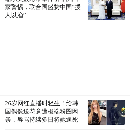
家警惕，联合国盛赞中国“授
人以渔”
26岁网红直播时轻生！给韩
国偶像送花竟遭极端粉圈网
暴，辱骂持续多日将她逼死