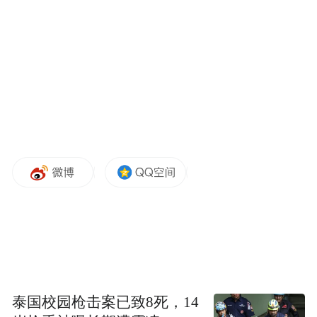
公告中指出，鉴于本次交易中客户名称等信
息涉及商业秘密，按照规则披露将导致违约
或可能引致不当竞争，损害公司及投资者利
益，因此公司对本次交易的部分信息进行了
豁免披露。
另外值得一提的是，在公告中海南华铁还提
及了五大风险，包括采购风险、资金支出风
险、债务压力过大风险、合同履约风险和近
期股价炒作风险。
算力产业链高景气可期
泰国校园枪击案已致8死，14
投资者的猜想并非空穴来风。一方面，X公