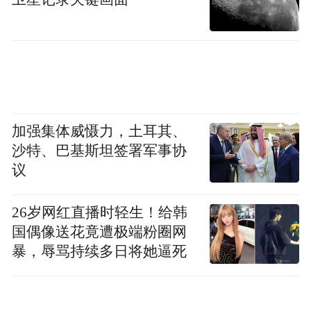
加强集体威慑力，土耳其、
沙特、巴基斯坦签署军事协
议
26岁网红直播时轻生！给韩
国偶像送花竟遭极端粉圈网
暴，辱骂持续多日将她逼死
从今年以来的表现来看，算力租赁、云计