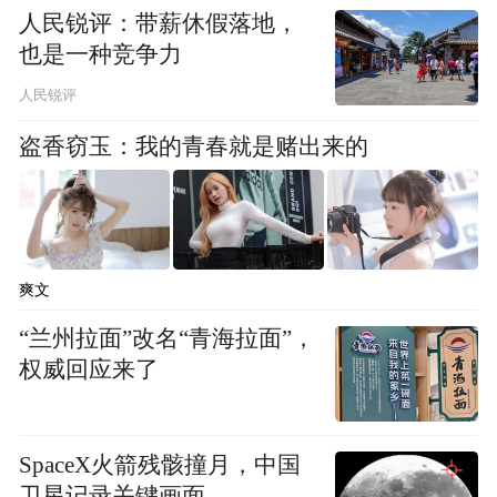
人民锐评：带薪休假落地，
涨停。
也是一种竞争力
人民锐评
盗香窃玉：我的青春就是赌出来的
爽文
“兰州拉面”改名“青海拉面”，
权威回应来了
SpaceX火箭残骸撞月，中国
卫星记录关键画面