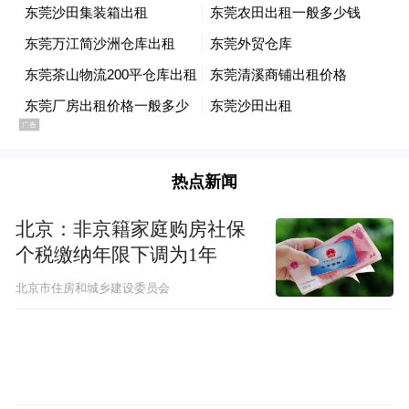
术探索下算力产业链持续高景气。
这些算力概念股业绩有望暴增
据证券时报·数据宝统计，A股市场算力概念
股（包括算力租赁和东数西算）合计有250多
热点新闻
只，市值接近5万亿元。其中，工业富联、海
光信息、寒武纪-U、中兴通讯等个股市值均
北京：非京籍家庭购房社保
个税缴纳年限下调为1年
超千亿元。市值较低的个股有创兴资源、高
斯贝尔、太和水、*ST迪威等，均不足20亿
北京市住房和城乡建设委员会
元。
早盘部分算力产业链个股涨势抢眼，元道通
信一度“20cm”涨停，恒润股份、海南华铁等