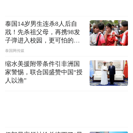
算、AI算力等概念指数年内涨幅均在30%左
右水平。个股方面，*ST信通、并行科技、
泰国14岁男生连杀8人后自
杭钢股份、宏景科技等年内股价大涨逾
戕！先杀祖父母，再携98发
100%。
子弹进入校园，更可怕的细
节公布了
泰国网传媒
部分高成长性的低位股未来有望跑赢大市。
缩水美援附带条件引非洲国
数据显示，在3家及以上机构评级的算力股
家警惕，联合国盛赞中国“授
中，有20股获机构一致预测今年净利增速超
人以渔”
30%且年内股价下跌或涨幅低于20%。
其中，海光信息、工业富联均有20多家机构
评级，科大讯飞、寒武纪-U、润泽科技、中
科曙光等均有10家以上机构评级。