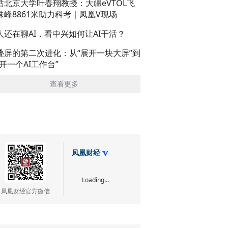
话北京大学叶春翔教授：大疆eVTOL飞
珠峰8861米助力科考｜凤凰V现场
人还在聊AI，看中兴如何让AI干活？
叠屏的第二次进化：从“展开一块大屏”到
展开一个AI工作台”
查看更多
凤凰财经
Loading...
凤凰财经官方微信