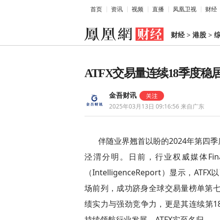
首页
资讯
视频
直播
凤凰卫视
财经
财经
>
港股
>
ATFX交易量连续18季度稳
金吾财讯
2025年03月13日 09:16:56
来自广东
伴随业界翘首以盼的2024年第四
泾渭分明。日前，行业权威媒体Finan
（IntelligenceReport）显示
场前列，成功跻身全球交易量榜单第七
绩实力与强劲竞争力，更是其连续第1
持续领航行业发展，ATFX实至名归。