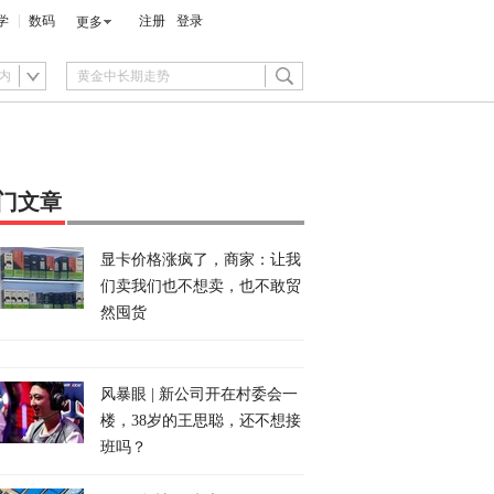
学
数码
注册
登录
更多
内
门文章
显卡价格涨疯了，商家：让我
们卖我们也不想卖，也不敢贸
然囤货
风暴眼 | 新公司开在村委会一
楼，38岁的王思聪，还不想接
班吗？