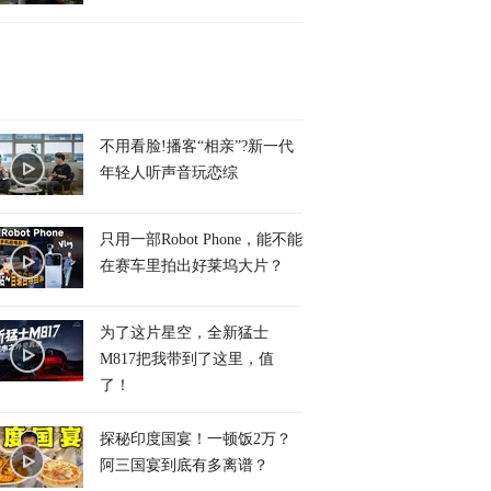
不用看脸!播客“相亲”?新一代
年轻人听声音玩恋综
只用一部Robot Phone，能不能
在赛车里拍出好莱坞大片？
为了这片星空，全新猛士
M817把我带到了这里，值
了！
探秘印度国宴！一顿饭2万？
阿三国宴到底有多离谱？