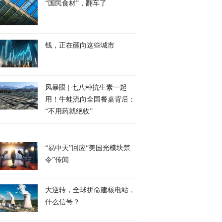
“国民食材”，翻车了
钱，正在砸向这些城市
风暴眼 | 七八种抗生素一起
用！牛蛙流向全国餐桌背后：
“不用药就绝收”
“易中天”回应“美国光模块禁
令”传闻
大逆转，全球拼命建核电站，
什么信号？