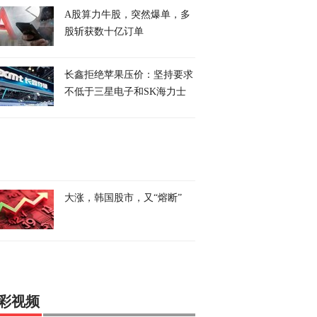
A股算力牛股，突然爆单，多
股斩获数十亿订单
长鑫拒绝苹果压价：坚持要求
不低于三星电子和SK海力士
大涨，韩国股市，又“熔断”
彩视频