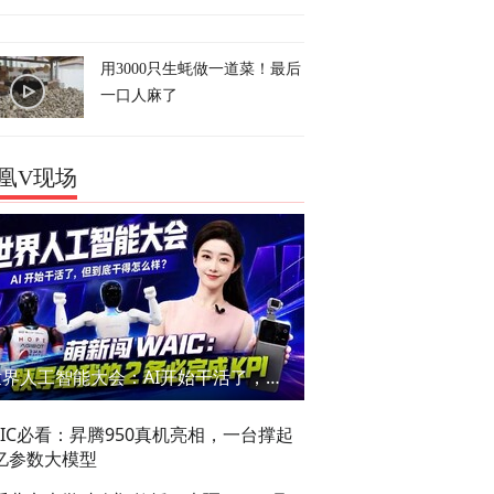
用3000只生蚝做一道菜！最后
一口人麻了
凰V现场
世界人工智能大会：AI开始干活了，但到底干的怎么样？萌新闯WAIC
AIC必看：昇腾950真机亮相，一台撑起
亿参数大模型