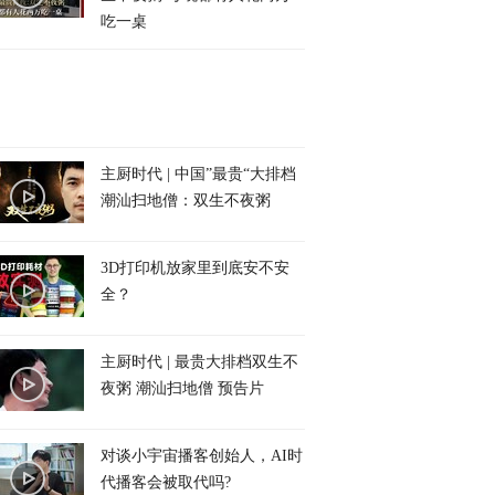
吃一桌
主厨时代 | 中国”最贵“大排档
潮汕扫地僧：双生不夜粥
3D打印机放家里到底安不安
全？
主厨时代 | 最贵大排档双生不
夜粥 潮汕扫地僧 预告片
对谈小宇宙播客创始人，AI时
代播客会被取代吗?