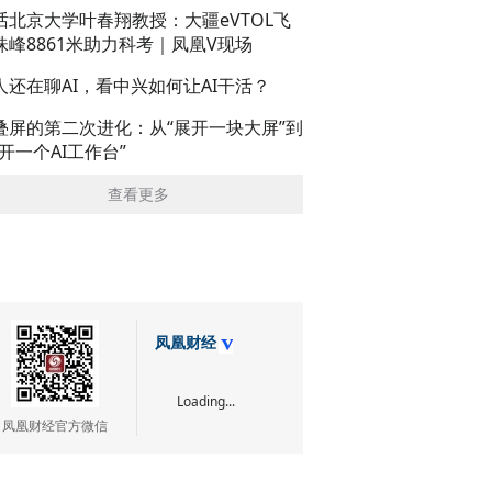
话北京大学叶春翔教授：大疆eVTOL飞
珠峰8861米助力科考｜凤凰V现场
人还在聊AI，看中兴如何让AI干活？
叠屏的第二次进化：从“展开一块大屏”到
展开一个AI工作台”
查看更多
凤凰财经
Loading...
凤凰财经官方微信