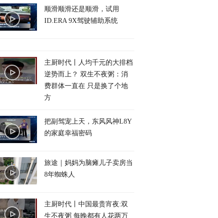
顺滑顺滑还是顺滑，试用
ID.ERA 9X驾驶辅助系统
主厨时代丨人均千元的大排档
逆势而上？ 双生不夜粥：消
费群体一直在 只是换了个地
方
把副驾宠上天，东风风神L8Y
的家庭幸福密码
旅途｜妈妈为脑瘫儿子卖房当
8年蜘蛛人
主厨时代丨中国最贵宵夜:双
生不夜粥 每晚都有人花两万