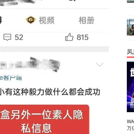
凤
W
万