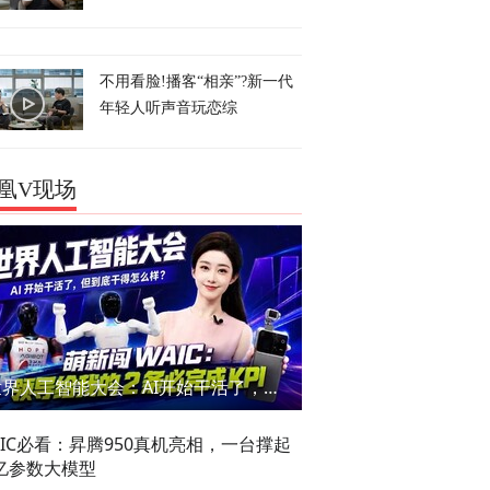
不用看脸!播客“相亲”?新一代
年轻人听声音玩恋综
凰V现场
世界人工智能大会：AI开始干活了，但到底干的怎么样？萌新闯WAIC
AIC必看：昇腾950真机亮相，一台撑起
亿参数大模型