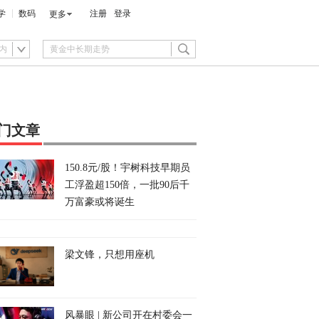
学
数码
注册
登录
更多
内
门文章
150.8元/股！宇树科技早期员
工浮盈超150倍，一批90后千
万富豪或将诞生
梁文锋，只想用座机
风暴眼 | 新公司开在村委会一