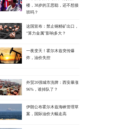
楼，38岁的王思聪，还不想接
班吗？
这国宣布：禁止铜精矿出口，
“算力金属”影响多大？
一夜变天！霍尔木兹突传爆
炸，油价失控
外贸20强城市洗牌：西安暴涨
96%，谁掉队了？
伊朗公布霍尔木兹海峡管理草
案，国际油价大幅走高