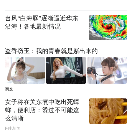
Cyber Essentials Plus认证不仅符合行业标
准，而且使其在竞争对手中脱颖而出，彰显
台风“白海豚”逐渐逼近华东
其在保障客户利益方面的前瞻性安全策略。
沿海！各地最新情况
在金融科技高速发展的今天，ATFX Connect
的安全实践为行业树立了新标杆。通过技术
盗香窃玉：我的青春就是赌出来的
创新与合规体系的深度融合，ATFX Connect
将继续致力于加强其安全框架，确保符合行
业标准并推动全球金融基础设施的安全升
级。未来，ATFX将继续以科技创新为引擎，
爽文
为数字经济时代的金融安全保驾护航。
女子称在关东煮中吃出死蟑
螂，便利店：烫过不可能这
“特别声明：以上作品内容(包括在内的视频、图片或音
么清晰
频)为凤凰网旗下自媒体平台“大风号”用户上传并发
闪电新闻
布，本平台仅提供信息存储空间服务。