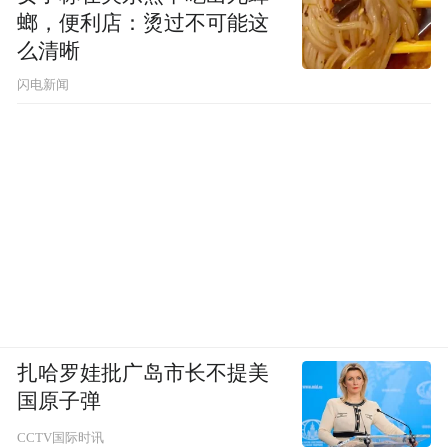
螂，便利店：烫过不可能这
么清晰
闪电新闻
扎哈罗娃批广岛市长不提美
国原子弹
CCTV国际时讯