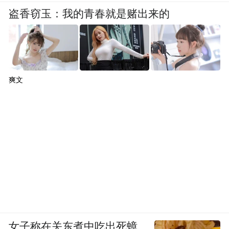
盗香窃玉：我的青春就是赌出来的
爽文
女子称在关东煮中吃出死蟑