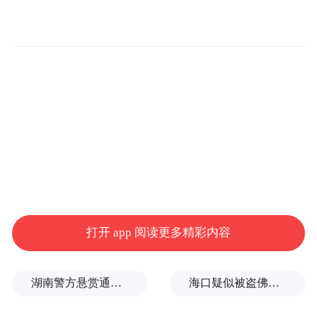
心（NCSC）与中小企业信息保障联盟
（IASME）联合推出，旨在验证组织抵御恶
意软件、网络钓鱼及黑客入侵等常见的网络
威胁防御能力。其升级版Cyber Essentials
Plus认证代表了更高水平的安全防护，不仅
要求企业通过技术合规性审查，更需接受认
证机构的物理测试，确保网络安全措施在真
实攻击场景下的有效性。
Cyber Essentials Plus认证涵盖四大维度：防
打开 app 阅读更多精彩内容
火墙配置、用户访问控制、恶意软件防护和
安全更新管理。ATFX Connect通过该项认
证，表明其网络安全防御经受住了物理层面
湖南警方悬赏通缉27岁卖淫集团主犯、39岁毒品犯罪集团主犯
海口疑似被盗佛像已搬离北京观复博物馆？馆方回应
的严格测试，确保其网络安全防护符合行业