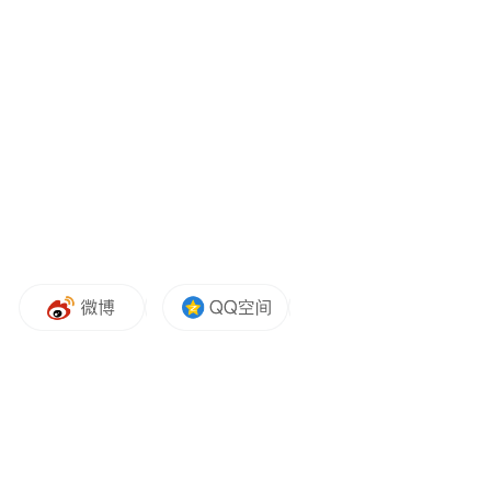
标准。
战略价值：提升服务质量，增强市场竞争力
机构客户规模大，大宗交易频繁出现，网络
安全对用户交易稳定性、资产安全性不言而
喻。获得Cyber Essentials Plus认证不仅是
ATFX Connect遵守法律法规的表现，更是提
升服务质量、保障信息数据安全的重要手
段，进一步展示了其在保护客户数据、防范
网络风险以及维护安全交易环境方面的决心
和意志。获得该项认证的战略价值如下：
合规体系升级：通过该认证不仅满足英国