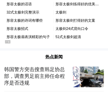
3、运营效能优化：更强大的网络安全防护措
施可降低被黑客攻击、信息泄露的风险，保
障网络信息数据安全，确保平台交易稳定性
和安全性并减少交易中断、宕机的风险。
作为业界领先的金融科技创新品牌，ATFX始
热点新闻
终将网络安全和用户信息安全视为生命线，
致力于打造覆盖用户全生命周期的数字安全
韩国警方突击搜查韩足协总
部，调查男足前主帅任命程
防线。为此，我们采用最先进的加密技术，
序是否违规
通过不断升级网络安全基础设施，并联合业
界多方机构整合尖端安全解决方案以增强平
台网络安全防护屏障。ATFX Connect获得