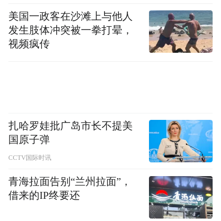
Notice: The content above (including the videos,
美国一政客在沙滩上与他人
pictures and audios if any) is uploaded and posted
发生肢体冲突被一拳打晕，
by the user of Dafeng Hao, which is a social media
platform and merely provides information storage
视频疯传
space services.”
扎哈罗娃批广岛市长不提美
国原子弹
CCTV国际时讯
青海拉面告别“兰州拉面”，
借来的IP终要还