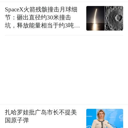
SpaceX火箭残骸撞击月球细
节：砸出直径约30米撞击
坑，释放能量相当于约3吨
TNT炸药
扎哈罗娃批广岛市长不提美
国原子弹