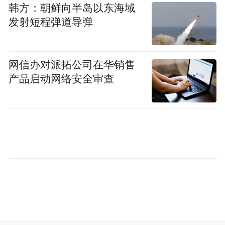
GDPR等法律对企业保护个人数据安全的要
韩方：朝鲜向半岛以东海域
发射短程弹道导弹
求，ATFX Connect借助认证测评由此建立了
覆盖数据、信息安全及系统防护的网络安全
合规管理框架，确保平台系统及用户信息安
网信办对派拓公司在华销售
全。
产品启动网络安全审查
增强市场竞争力：通过该项认证意味着平台
在信息基础设施建设、网络安全、数据安全
与防护等方面达到行业最高标准。持有Cyber
Essentials Plus认证使得品牌成为值得信赖的
合作伙伴，特别是涉及IT服务、数据处理或
个人信息等资质要求时，该认证已成为IT服
务供应商准入门槛，凭借认证优势，品牌将
取得更多先发优势。