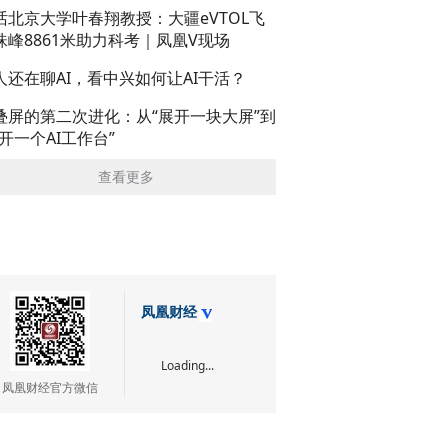
话北京大学叶春翔教授：大疆eVTOL飞
珠峰8861米助力科考｜凤凰V现场
人还在聊AI，看中兴如何让AI干活？
叠屏的第二次进化：从“展开一块大屏”到
展开一个AI工作台”
查看更多
凤凰财经
Loading...
凤凰财经官方微信