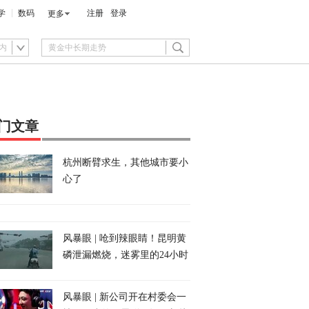
学
数码
注册
登录
更多
内
门文章
杭州断臂求生，其他城市要小
心了
风暴眼 | 呛到辣眼睛！昆明黄
磷泄漏燃烧，迷雾里的24小时
风暴眼 | 新公司开在村委会一