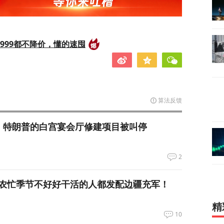
999都不降价，懂的速囤
算法反馈
，特朗普的白宫宴会厅修建项目被叫停
2
农忙季节不好好干活的人都发配边疆充军！
精
10