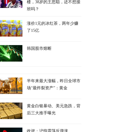
楼，38岁的王思聪，还不想接
班吗？
涨价1元的冰红茶，两年少赚
了15亿
韩国股市熔断
半年来最大涨幅，昨日全球市
场“最炸裂资产”：黄金
黄金白银暴动、美元急跌，背
后三大推手曝光
收评：沪指震荡反弹涨