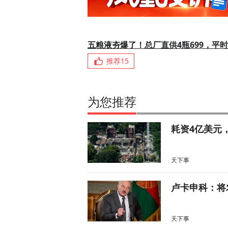
五粮液夯爆了！总厂直供4瓶699，平时
推荐
15
为您推荐
耗资4亿美元
天下事
卢卡申科：将
天下事