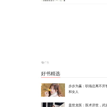
俄方痛斥日本
罗斯
天下事
西班牙前线观
命游向欧洲？
凤凰大参考
一个月囤20
寻味？
好书精选
又又切克闹
步步为赢：职场总离不开
和女人
盖世龙医：医术济世，武