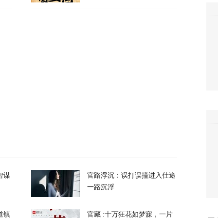
政客广岛致辞：不提美国是投弹国，却批评俄
374
察：一条社交媒体视频，为何让上万年轻人赌
40
万吨！美国囤铜量或破百年纪录，背后意图耐人
8
智谋
官路浮沉：误打误撞进入仕途
一路沉浮
道镇
官藏 :十万狂花如梦寐，一片