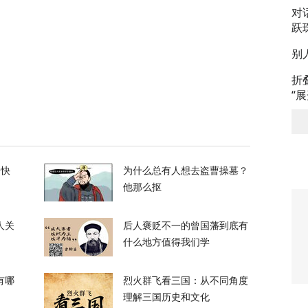
私下支持万斯参加下届美国大选
对
跃
3
别
折
升机遭遇飞行安全事件，现场监控画面曝光
“
12
的快
为什么总有人想去盗曹操墓？
他那么抠
人关
后人褒贬不一的曾国藩到底有
，台军丢盔弃甲，赖清德深夜逃跑，赌解放军
什么地方值得我们学
有哪
烈火群飞看三国：从不同角度
12
理解三国历史和文化