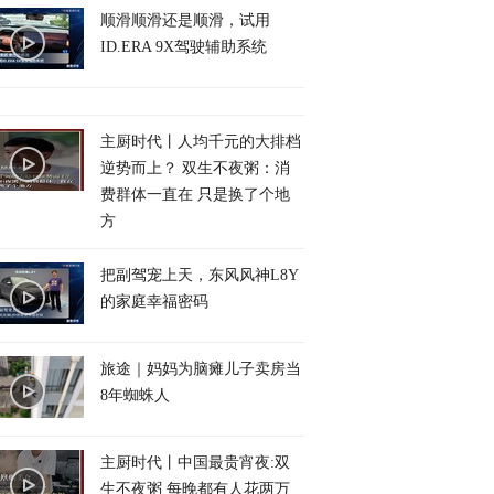
顺滑顺滑还是顺滑，试用
ID.ERA 9X驾驶辅助系统
主厨时代丨人均千元的大排档
逆势而上？ 双生不夜粥：消
费群体一直在 只是换了个地
方
把副驾宠上天，东风风神L8Y
的家庭幸福密码
旅途｜妈妈为脑瘫儿子卖房当
8年蜘蛛人
主厨时代丨中国最贵宵夜:双
生不夜粥 每晚都有人花两万