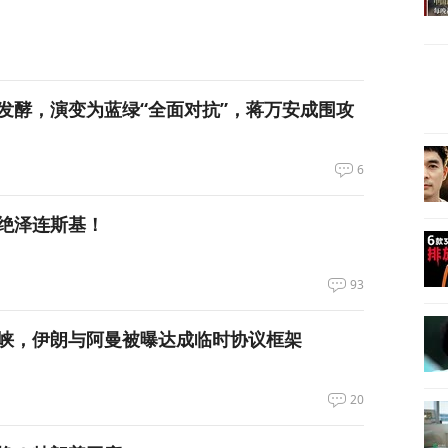
发酵，演变为蓝绿“全面对抗”，蒋万安成围攻
6
绝泽连斯基！
93
峡，伊朗与阿曼被曝达成临时协议框架
20