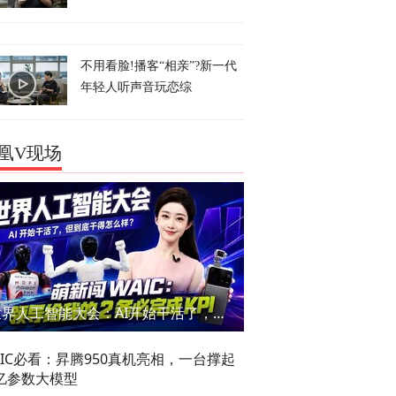
不用看脸!播客“相亲”?新一代
年轻人听声音玩恋综
凰V现场
世界人工智能大会：AI开始干活了，但到底干的怎么样？萌新闯WAIC
AIC必看：昇腾950真机亮相，一台撑起
亿参数大模型