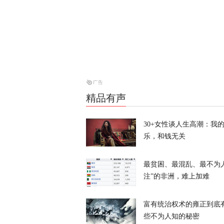
美媒：特朗普
天下事
特朗普所乘直
天下事
精品有声
30+女性谈人生高潮：我
乐，和钱无关
最贫困、最混乱、最不为
岛内演习首日
注”的非洲，难上加难
抓不到？
富有统治权术的雍正到底
又又切克闹
些不为人知的秘密