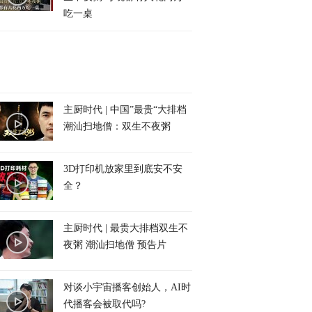
吃一桌
主厨时代 | 中国”最贵“大排档
潮汕扫地僧：双生不夜粥
3D打印机放家里到底安不安
全？
主厨时代 | 最贵大排档双生不
夜粥 潮汕扫地僧 预告片
对谈小宇宙播客创始人，AI时
代播客会被取代吗?