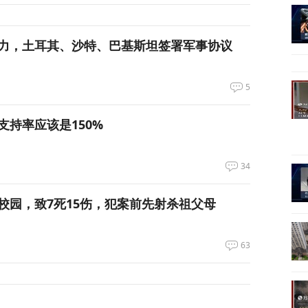
力，土耳其、沙特、巴基斯坦签署军事协议
5
支持率应该是150%
34
校园，致7死15伤，犯案前先射杀祖父母
63