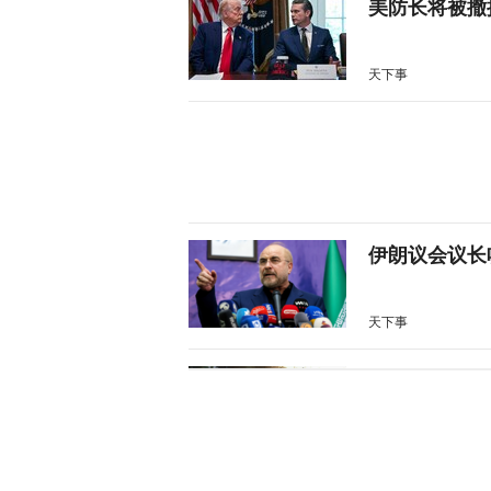
美防长将被撤
天下事
伊朗议会议长
天下事
28枚导弹零
天下事