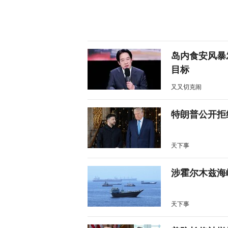
岛内食安风暴
目标
又又切克闹
特朗普公开拒
天下事
涉霍尔木兹海
天下事