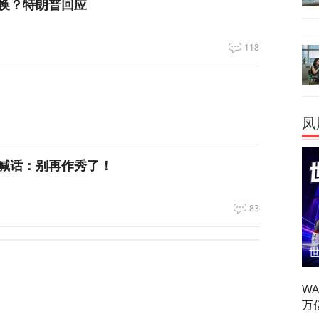
换？特朗普回应
118
凤
喊话：别再作秀了！
83
拦截！基辅防空失灵，西方靠不住了
W
358
万