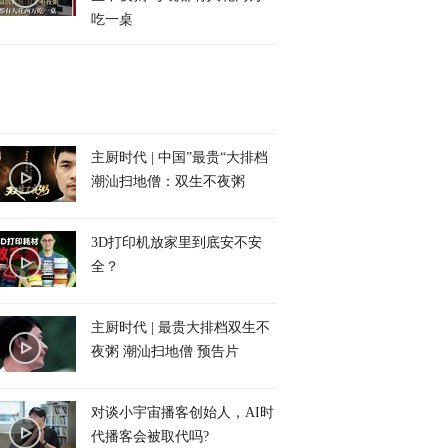
吃一桌
主厨时代 | 中国”最贵“大排档
潮汕扫地僧：双生不夜粥
3D打印机放家里到底安不安
全？
主厨时代 | 最贵大排档双生不
夜粥 潮汕扫地僧 预告片
对谈小宇宙播客创始人，AI时
代播客会被取代吗?