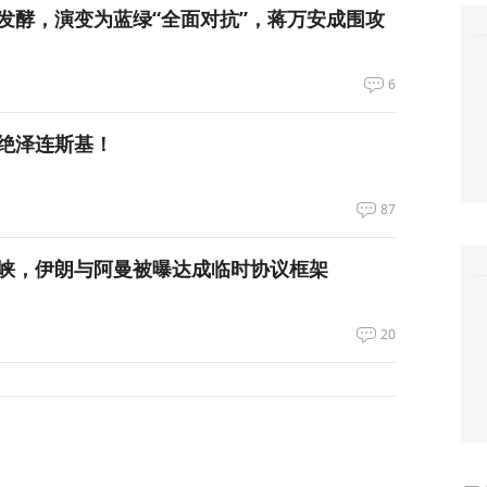
发酵，演变为蓝绿“全面对抗”，蒋万安成围攻
6
绝泽连斯基！
87
峡，伊朗与阿曼被曝达成临时协议框架
20