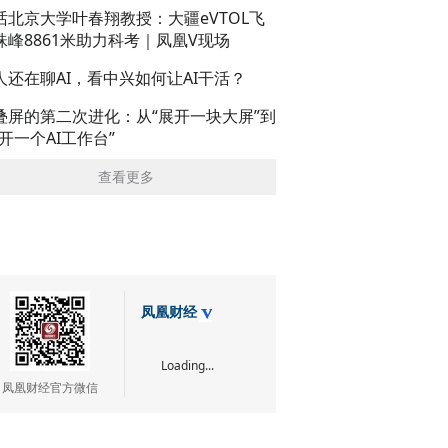
话北京大学叶春翔教授：大疆eVTOL飞
珠峰8861米助力科考｜凤凰V现场
人还在聊AI，看中兴如何让AI干活？
叠屏的第二次进化：从“展开一块大屏”到
展开一个AI工作台”
查看更多
凤凰财经
Loading...
凤凰财经官方微信