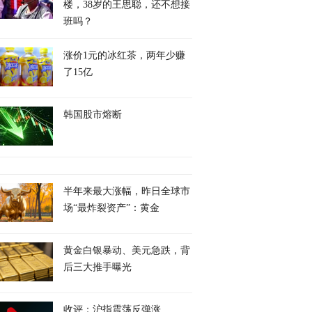
楼，38岁的王思聪，还不想接
班吗？
涨价1元的冰红茶，两年少赚
了15亿
韩国股市熔断
半年来最大涨幅，昨日全球市
场“最炸裂资产”：黄金
黄金白银暴动、美元急跌，背
后三大推手曝光
收评：沪指震荡反弹涨