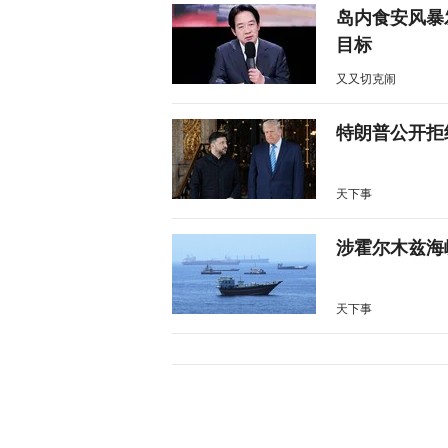
岛内食安风暴
目标
又又切克闹
特朗普公开拒
天下事
涉霍尔木兹海
天下事