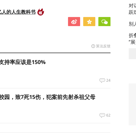
对
亿人的人生教科书
跃
别
折
“
算法反馈
支持率应该是150%
24
校园，致7死15伤，犯案前先射杀祖父母
62