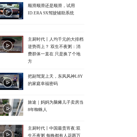
顺滑顺滑还是顺滑，试用
ID.ERA 9X驾驶辅助系统
主厨时代丨人均千元的大排档
逆势而上？ 双生不夜粥：消
费群体一直在 只是换了个地
方
把副驾宠上天，东风风神L8Y
的家庭幸福密码
旅途｜妈妈为脑瘫儿子卖房当
8年蜘蛛人
主厨时代丨中国最贵宵夜:双
生不夜粥 每晚都有人花两万