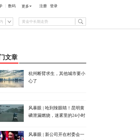
学
数码
注册
登录
更多
内
门文章
杭州断臂求生，其他城市要小
心了
风暴眼 | 呛到辣眼睛！昆明黄
磷泄漏燃烧，迷雾里的24小时
风暴眼 | 新公司开在村委会一