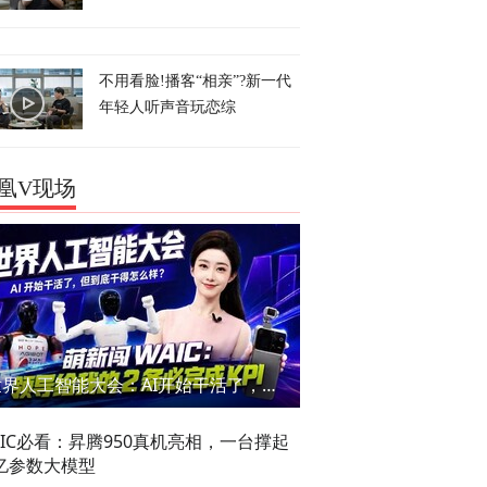
不用看脸!播客“相亲”?新一代
年轻人听声音玩恋综
凰V现场
世界人工智能大会：AI开始干活了，但到底干的怎么样？萌新闯WAIC
AIC必看：昇腾950真机亮相，一台撑起
亿参数大模型