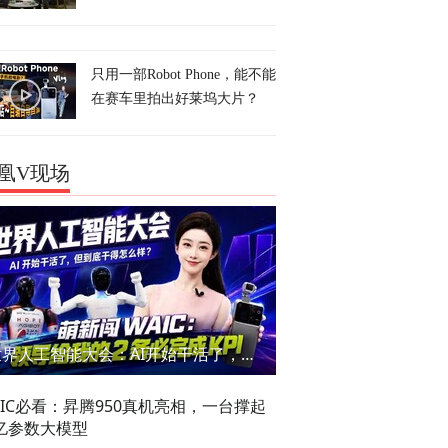
只用一部Robot Phone，能不能
在赛车里拍出好莱坞大片？
凰V现场
世界人工智能大会：AI开始干活了，但到底干的怎么样？萌新闯WAIC
AIC必看：昇腾950真机亮相，一台撑起
亿参数大模型