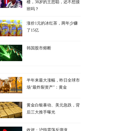
楼，38岁的王思聪，还不想接
班吗？
涨价1元的冰红茶，两年少赚
了15亿
韩国股市熔断
半年来最大涨幅，昨日全球市
场“最炸裂资产”：黄金
黄金白银暴动、美元急跌，背
后三大推手曝光
收评：沪指震荡反弹涨