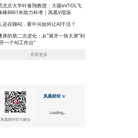
话北京大学叶春翔教授：大疆eVTOL飞
珠峰8861米助力科考｜凤凰V现场
人还在聊AI，看中兴如何让AI干活？
叠屏的第二次进化：从“展开一块大屏”到
展开一个AI工作台”
查看更多
凤凰财经
Loading...
凤凰财经官方微信