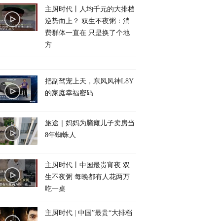
主厨时代丨人均千元的大排档
逆势而上？ 双生不夜粥：消
费群体一直在 只是换了个地
方
把副驾宠上天，东风风神L8Y
的家庭幸福密码
旅途｜妈妈为脑瘫儿子卖房当
8年蜘蛛人
主厨时代丨中国最贵宵夜:双
生不夜粥 每晚都有人花两万
吃一桌
主厨时代 | 中国”最贵“大排档