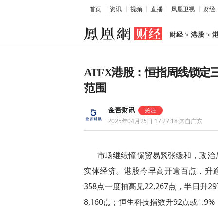
首页
资讯
视频
直播
凤凰卫视
财经
财经
>
港股
>
ATFX港股：恒指周线锁
范围
金吾财讯
2025年04月25日 17:27:18
来自广东
市场继续憧憬贸易紧张缓和，政治
实体经济。港股今早高开逾百点，升逾
358点一度抽高见22,267点，半日升29
8,160点；恒生科技指数升92点或1.9%