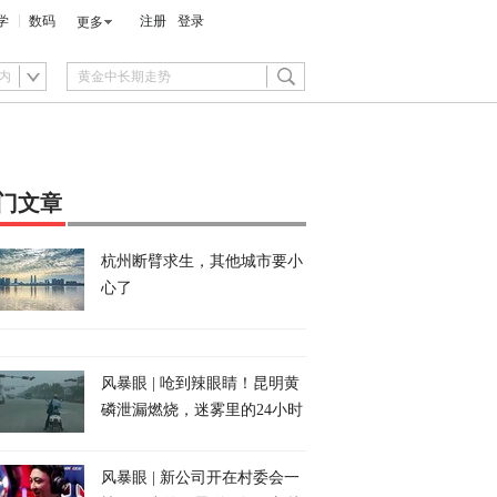
学
数码
注册
登录
更多
内
门文章
杭州断臂求生，其他城市要小
心了
风暴眼 | 呛到辣眼睛！昆明黄
磷泄漏燃烧，迷雾里的24小时
风暴眼 | 新公司开在村委会一