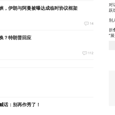
对
峡，伊朗与阿曼被曝达成临时协议框架
跃
别
14
折
“
换？特朗普回应
112
喊话：别再作秀了！