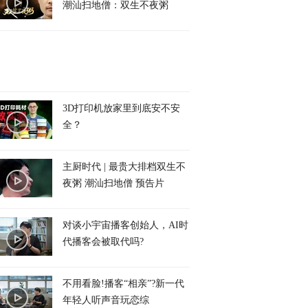
潮汕扫地僧：双生不夜粥
3D打印机放家里到底安不安
全？
主厨时代 | 最贵大排档双生不
夜粥 潮汕扫地僧 预告片
对谈小宇宙播客创始人，AI时
代播客会被取代吗?
不用看脸!播客“相亲”?新一代
年轻人听声音玩恋综