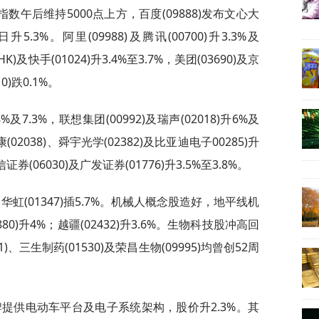
午后维持5000点上方，百度(09888)发布文心大
日升5.3%。阿里(09988)及腾讯(00700)升3.3%及
HK)及快手(01024)升3.4%至3.7%，美团(03690)及京
10)跌0.1%。
.8%及7.3%，联想集团(00992)及瑞声(02018)升6%及
康(02038)、舜宇光学(02382)及比亚迪电子00285)升
证券(06030)及广发证券(01776)升3.5%至3.8%。
%；华虹(01347)插5.7%。机械人概念股造好，地平线机
880)升4%；越疆(02432)升3.6%。生物科技股冲高回
1)、三生制药(01530)及荣昌生物(09995)均曾创52周
品牌提供电动车平台及电子系统架构，股价升2.3%。其