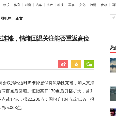
娱乐
体育
时尚
汽车
房产
科技
军事
文化
旅游
佛教
国
站
港股机构
>
正文
定三连涨，情绪回温关注能否重返高位
热
局会议指出适时降准降息保持流动性充裕，加大支持
两百点后回顺。恒指高开170点后升幅扩大，曾升
7点或1.4%，报22,206点；国指升104点或1.3%，报
，报5,068点。