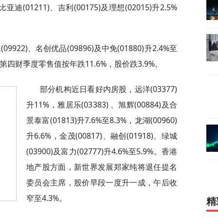
迪(01211)、吉利(00175)及理想(02015)升2.5%
9922)、名创优品(09896)及中免(01880)升2.4%至
底止第四财季度零售值按年跌11.6%，股价跌3.9%。
部分机构近日看好内房股，远洋(03377)
升11%，雅居乐(03383) 、旭辉(00884)及合
景泰富(01813)升7.6%至8.3%，龙湖(00960)
升6.6%，金茂(00817)、融创(01918)、绿城
(03900)及富力(02777)升4.6%至5.9%。香港
地产股方面，新世界发展郑家纯将退任提名
委员会主席，股价早段一度升一成，午后收
窄至4.3%。
精