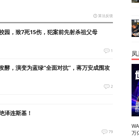
算法反馈
校园，致7死15伤，犯案前先射杀祖父母
1
凤
发酵，演变为蓝绿“全面对抗”，蒋万安成围攻
2
绝泽连斯基！
W
79
万