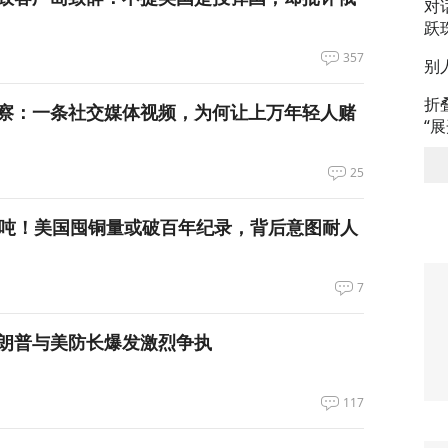
对
跃
357
别
折
察：一条社交媒体视频，为何让上万年轻人赌
“
25
万吨！美国囤铜量或破百年纪录，背后意图耐人
7
朗普与美防长爆发激烈争执
117