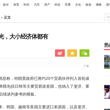
娱乐
体育
时尚
汽车
房产
科技
军事
文化
旅游
佛教
国
站
>
正文
曝光，大小经济体都有
热
消息称，特朗普政府已将约20个贸易伙伴列入首轮谈
单既包括日韩等主要贸易逆差国，也纳入了斐济、莱
后续谈判参考的模板。
本、韩国、越南等美国主要进口来源国，以及斐济、