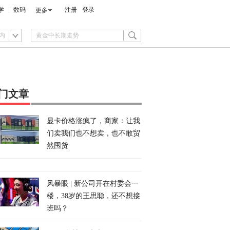
学
数码
注册
登录
更多
内
门文章
显卡价格涨疯了，商家：让我
们卖我们也不想卖，也不敢贸
然囤货
风暴眼 | 新公司开在村委会一
楼，38岁的王思聪，还不想接
班吗？