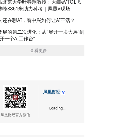
话北京大学叶春翔教授：大疆eVTOL飞
珠峰8861米助力科考｜凤凰V现场
人还在聊AI，看中兴如何让AI干活？
叠屏的第二次进化：从“展开一块大屏”到
展开一个AI工作台”
查看更多
凤凰财经
Loading...
凤凰财经官方微信