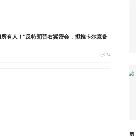
们所有人！”反特朗普右翼密会，拟推卡尔森备
34
长看上你了”，背后有大问题
658
电、运费暴涨……百年一遇大旱席卷欧洲重创
60
凤