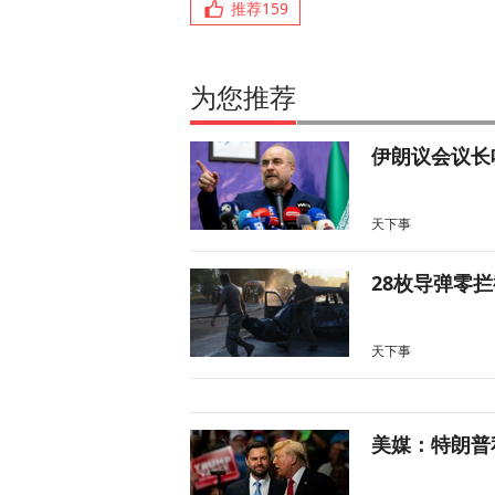
推荐
159
为您推荐
伊朗议会议长
天下事
28枚导弹零
天下事
美媒：特朗普