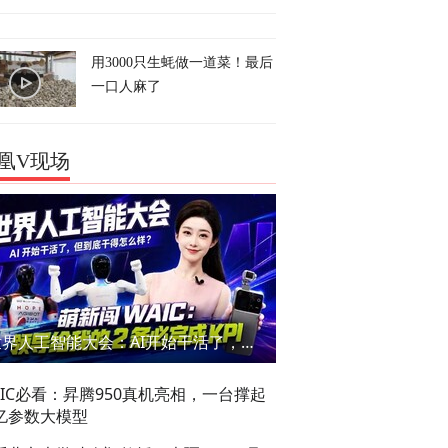
用3000只生蚝做一道菜！最后
一口人麻了
凰V现场
世界人工智能大会：AI开始干活了，但到底干的怎么样？萌新闯WAIC
AIC必看：昇腾950真机亮相，一台撑起
亿参数大模型