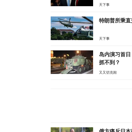
天下事
特朗普所乘直
天下事
岛内演习首日
抓不到？
又又切克闹
俄方痛斥日本