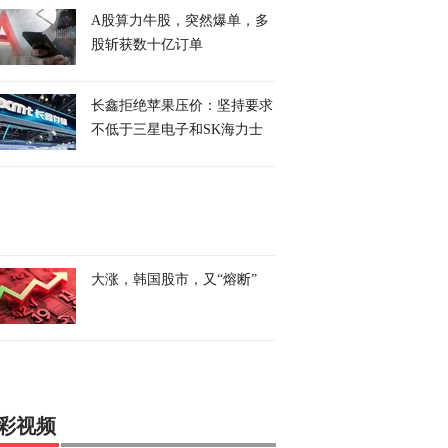
A股算力牛股，突然爆单，多
股斩获数十亿订单
长鑫拒绝苹果压价：坚持要求
不低于三星电子和SK海力士
大涨，韩国股市，又“熔断”
彩视频