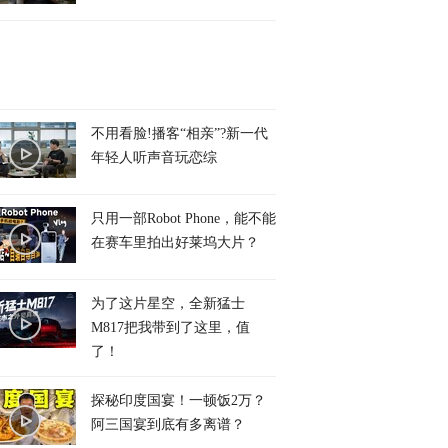
不用看脸!播客“相亲”?新一代
年轻人听声音玩恋综
只用一部Robot Phone，能不能
在赛车里拍出好莱坞大片？
为了这片星空，全新猛士
M817把我带到了这里，值
了！
探秘印度国宴！一顿饭2万？
阿三国宴到底有多离谱？