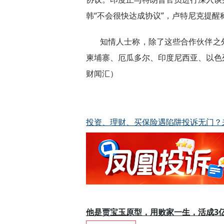
韩“不会很快达成协议”，卢特尼克提醒
知情人士称，除了这些合作伙伴之
柬埔寨、厄瓜多尔、印度尼西亚、以色
财闻汇）
投资、理财、买保险遇陷阱投诉无门？
他是贾宝玉原型，用败家一生，活成3