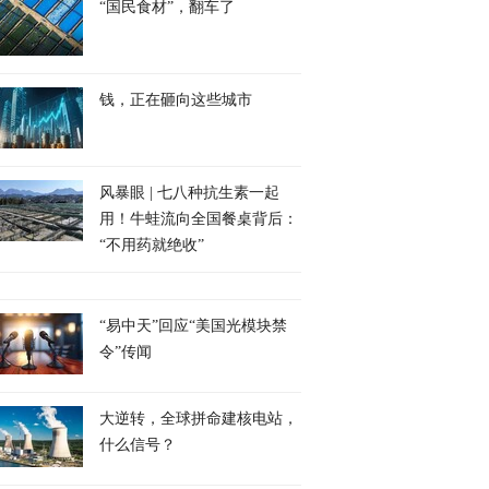
“国民食材”，翻车了
钱，正在砸向这些城市
风暴眼 | 七八种抗生素一起
用！牛蛙流向全国餐桌背后：
“不用药就绝收”
“易中天”回应“美国光模块禁
令”传闻
大逆转，全球拼命建核电站，
什么信号？