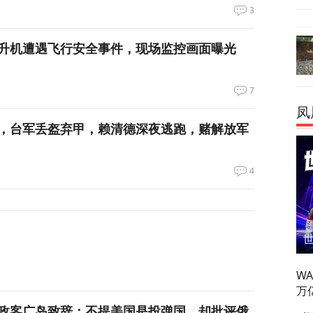
3
升机遭遇飞行安全事件，现场监控画面曝光
7
凤
，台军丢盔弃甲，赖清德深夜逃跑，赌解放军
4
W
万
政客广岛致辞：不提美国是投弹国，却批评俄