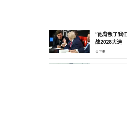
“他背叛了我
战2028大选
天下事
风声丨“冯院
风声
炸河床、停核
经济
天下事