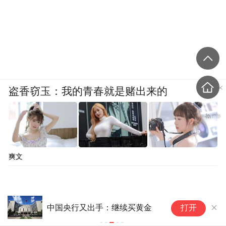
盗香窃玉：我的青春就是赌出来的
爽文
金饰克价大
中国央行又出手：继续买黄金
打开
冰辞职|金