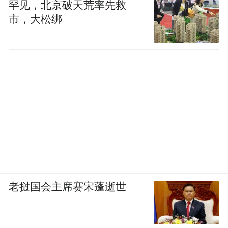
罕见，北京破天荒率先救
市，大松绑
老挝国会主席赛宋蓬逝世