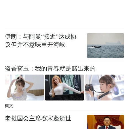
伊朗：与阿曼“接近”达成协
议但并不意味重开海峡
盗香窃玉：我的青春就是赌出来的
爽文
老挝国会主席赛宋蓬逝世