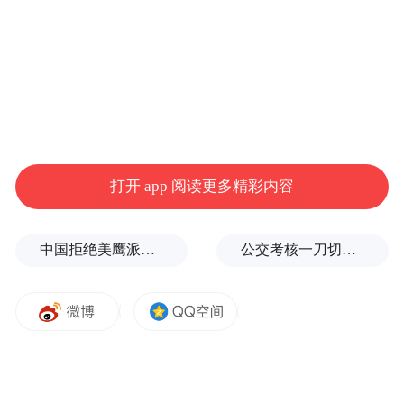
打开 app 阅读更多精彩内容
中国拒绝美鹰派副防长访华？弦外之音被热议
公交考核一刀切司机不敢开空调：别把压力转嫁一线员工