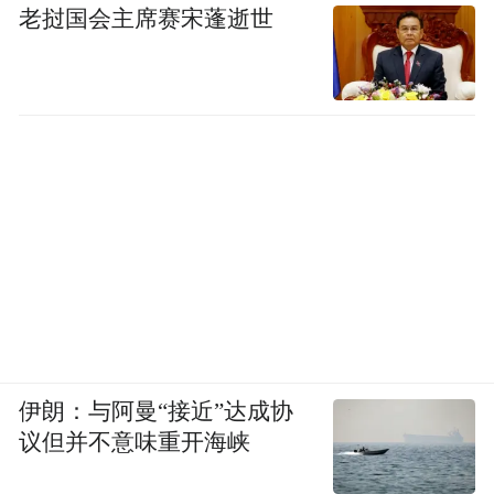
老挝国会主席赛宋蓬逝世
伊朗：与阿曼“接近”达成协
议但并不意味重开海峡