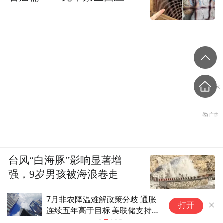
台风“白海豚”影响显著增
强，9岁男孩被海浪卷走
鲁中晨报
现货黄金周涨超7%站上4300美
美
打开
元，为何突然大涨？
已