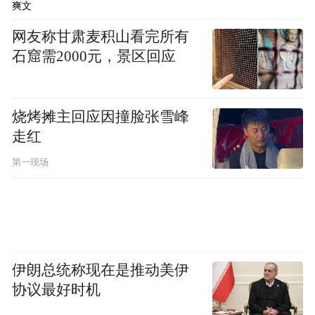
爽文
网友称甘肃麦积山看完所有
石窟需2000元，景区回应
烧烤摊主回应因撞脸张雪峰
走红
第一现场
伊朗总统称现在是推动美伊
协议最好时机