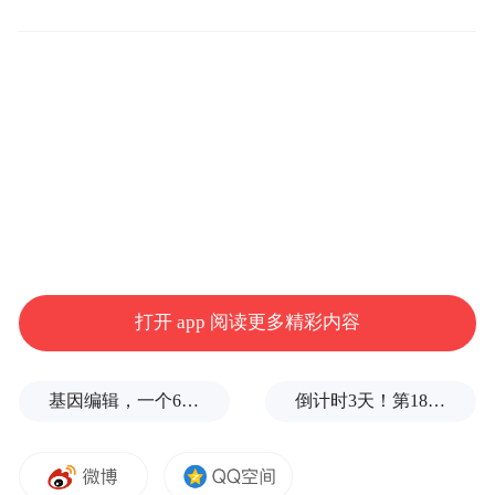
技术走势看，1月14日以来，英镑处于上升通
道内部，图中深红色线为更可靠的通道线。
周一英镑跟随美元大跌后，最低触及
打开 app 阅读更多精彩内容
1.3139，该价位在0.382黄金分割比例附近，
并且与深红色通道下轨重叠，极有可能出发
基因编辑，一个6岁女孩之死
倒计时3天！第18届影响世界华人盛典即将启幕
反弹行情。叠加美国总统特朗普对美联储的
批评利空美元，英镑在昨日出现大幅反弹行