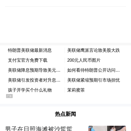
美元和美联储为主导。比较来看，美国三个
月期国债收益率为4.39%，高于六个月期的
4.25%，意味着美联储也会在3~6个月之间重
启降息。虽然存在鲍威尔坚持不降息的问
题，但债券市场的收益率更具可信度。所
以，美元大概率维持中长期的空头趋势，英
镑持续受益。
风险提示、免责条款、特别声明：
市场有风险，投资需谨慎。以上内容仅代表
分析师个人观点，不构成任何操作建议。请
热点新闻
勿将本报告视为唯一参考依据。在不同时
男子在日照海滩被沙蜇蜇
期，分析师的观点可能发生变化，更新内容