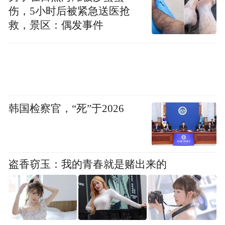
伤，5小时后被紧急送医抢
不会另行通知。
救，景区：偶发事件
“特别声明：以上作品内容(包括在内的视频、图片或音
频)为凤凰网旗下自媒体平台“大风号”用户上传并发
布，本平台仅提供信息存储空间服务。
Notice: The content above (including the videos,
pictures and audios if any) is uploaded and posted
by the user of Dafeng Hao, which is a social media
韩国检察官，“死”于2026
platform and merely provides information storage
space services.”
盗香窃玉：我的青春就是赌出来的