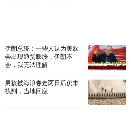
情，最高触及1.3314，拉近了与前高的距
离。从通道线的规则看，本轮反弹可能向深
红色上柜移动。
伊朗总统：一些人认为美欧
会出现通货膨胀，伊朗不
会，我无法理解
男孩被海浪卷走两日后仍未
找到，当地回应
债券收益率角度看，英国三个月期国债收益
率4.32%，高于半年期的4.24%，出现倒挂，
意味着英国央行将会在3~6个月之间再次降
息。降息利空英镑，但GBPUSD的走势仍以