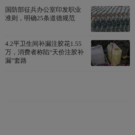
国防部征兵办公室印发职业
华升股份拟通过发行股份及支付现金方式，
准则，明确25条道德规范
购买公司100%股权，同时拟募集配套资金。
交易完成后，白本通与张利民合计持有华升
4.2平卫生间补漏注胶花1.55
股份的股份比例预计将超过5%。因此，此次
万，消费者称陷“天价注胶补
交易预计将构成关联交易。
漏”套路
近期，华升股份股价表现强势。近一个月，
公司股价大涨35.24%；年初至今涨幅近
63%。目前公司市值32亿元。
“特别声明：以上作品内容(包括在内的视频、图片或音
频)为凤凰网旗下自媒体平台“大风号”用户上传并发
布，本平台仅提供信息存储空间服务。
Notice: The content above (including the videos,