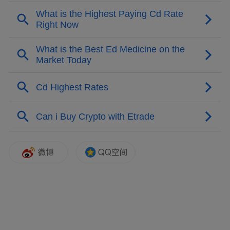
同比大幅增长33.8%；但公司扣非净利润亏损
逾6000万元，亏损同比扩大。
对于华升股份而言，此次并购是一次跨界探
索。标的公司易信科技此前曾在新三板挂
牌，2017年，易信科技实现营业收入1.66亿
元，扣非净利润2428万元。
公告显示，华升股份此次交易对方为易信科
技的现有股东，包括白本通(37.29%)、张利
民(11.47%)、深圳市达晨创鸿私募股权投资
企业(有限合伙)(6.10%)等。目前，华升股份
已与白本通、张利民等分别签署了《合作意
向协议》。