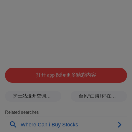
目前已经发展成为国内领先的互联网基础服
务提供商。公司主要从事互联网数据中心运
维、服务及互联网新技术开发、应用，目前
为国内数万企业、个人提供基于互联网的各
种服务。
对比明显的是，华升股份是一家纺织企业，
公司从事的麻纺制造业务，是纺织行业的重
打开 app 阅读更多精彩内容
要分支。目前，华升股份已形成涵盖纺纱、
织布、印染、服装家纺制造的完整产业链。
护士站没开空调、全员向领导打招呼被表扬？上海一民营医院回应
台风“白海豚”在浙江乐清二次登陆
公司旗下拥有“雪松”“洞庭”“金爽”等纺织行业
知名面料品牌。
2024年，华升股份营业收入达到7.78亿元，