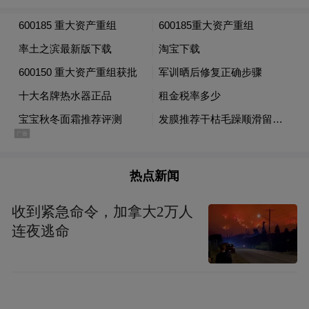
pictures and audios if any) is uploaded and posted
by the user of Dafeng Hao, which is a social media
platform and merely provides information storage
space services.”
热点新闻
收到紧急命令，加拿大2万人
连夜逃命