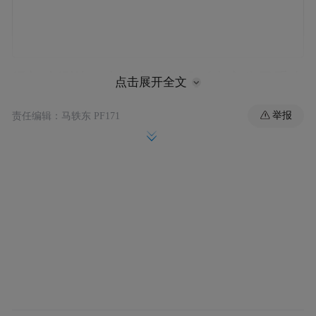
经初步测算，本次交易构成《上市公司重大
点击展开全文
资产重组管理办法》规定的重大资产重组，
举报
责任编辑：马轶东 PF171
不构成重组上市。交易不会导致公司控股股
东、实际控制人发生变更，构成关联交易。
公告显示，目前交易尚处于筹划阶段，各方
未签署正式的交易协议，具体交易方案仍在
商讨论证中。华升股份将自6月10日（星期
二）开市起停牌。
易信科技官网显示，公司始创于2003年8月，