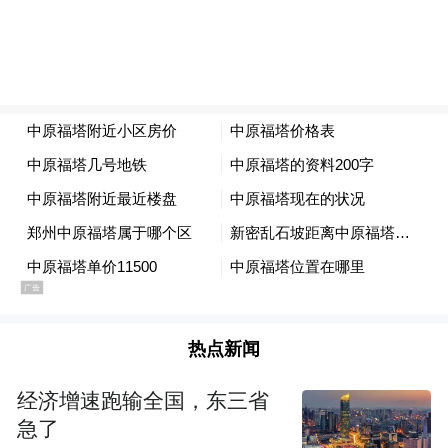
此后，2月、3月、4月和5月，深康佳A均披
露了《关于发行股份购买资产并募集配套资
金事项的进展公告》。
然而，6月10日晚，深康佳A发布了《关于终
止发行股份购买资产并募集配套资金事项的
公告》。公司称，自交易预案披露以来，公
司及相关各方有序推进和落实本次交易的各
项工作，但由于公司与交易对方就本次交易
的部分核心条款未达成一致，从维护全体股
东特别是中小股东权益及公司利益的角度出
热点新闻
发，公司经审慎研究后，决定终止本次交
经济增速跑输全国，东三省
易。
急了