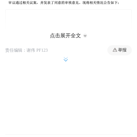
点击展开全文
举报
责任编辑：谢伟 PF123
双方就部分核心条款未达成一致
宣布终止发行股份购买资产
去年12月30日，深康佳A发布公告称，公司
正在筹划发行股份购买资产事项，拟发行股