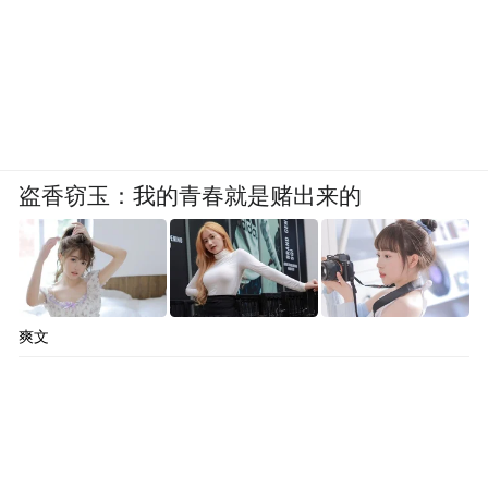
及合贸有限公司签署了股份无偿划转协议。
公司控股股东将变为磐石润创，实控人将变
为中国华润。
从股价表现来看，年初复牌后，深康佳A在1
月14日出现一字涨停，1月16日也出现涨停，
盗香窃玉：我的青春就是赌出来的
1月17日一度涨至6.88元/股的高位。但该股在
4月曾跌至3.71元/股，在宣布控股股东将变更
后，多个交易日连续拉涨，反弹至5.7元/股附
近。截至6月10日，深康佳A报收于4.93元/
爽文
股，年初至今下跌10.69%。