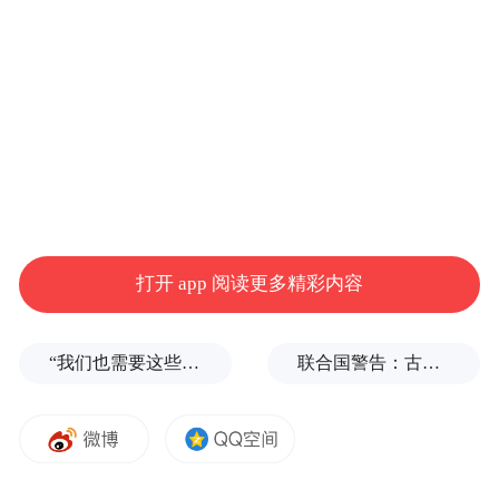
份购买宏晶微电子控股权并募集配套资金。
今年1月13日晚间，深康佳A发布了《发行股
份购买资产并募集配套资金预案》，公司拟
以发行股份的方式购买刘伟、安徽安元等17
名交易对方持有的宏晶微电子78%股份，并
募集配套资金，本次发行股份购买资产的股
打开 app 阅读更多精彩内容
份发行价格为3.6 4元/股。
预案还披露，宏晶微电子是一家音视频芯片
“我们也需要这些导弹啊”，特朗普公开拒绝泽连斯基！
联合国警告：古巴或变成沉默的加沙
设计公司，目前已完成70余颗国产化芯片的
研发及产业化，其产品覆盖商业显示、高铁
屏显、汽车屏显、安防监控、医疗设备、教