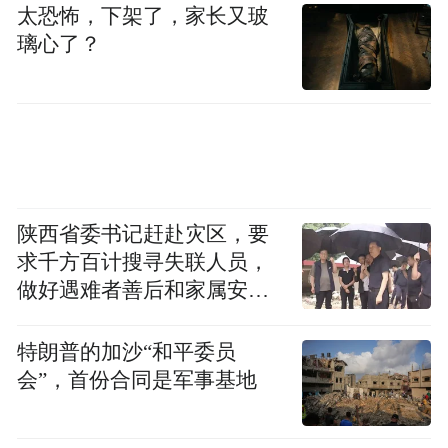
太恐怖，下架了，家长又玻
璃心了？
陕西省委书记赶赴灾区，要
求千方百计搜寻失联人员，
但近年来公司盈利表现不佳，2022年至2024
做好遇难者善后和家属安抚
年，深康佳A的归母净利润分别为-14.70亿
工作
元、-21.6 4亿元、-32.96亿元，均为负值。
特朗普的加沙“和平委员
会”，首份合同是军事基地
公司称，受市场竞争加剧、供应链持续波动
以及刚性费用压降空间有限等因素的影响，