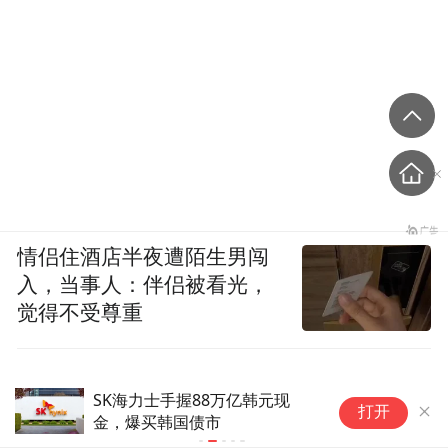
情侣住酒店半夜遭陌生男闯
入，当事人：伴侣被看光，
觉得不受尊重
SK海力士手握88万亿韩元现
韩
打开
金，爆买韩国债市