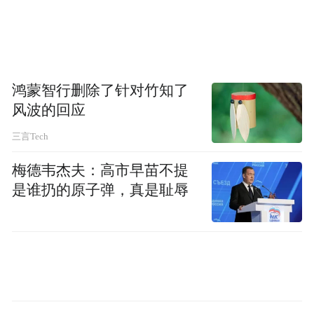
育终端、广电、工业制造控制等多个应用领
域。
彼时，深康佳A表示，公司的消费电子业
务、光电业务与宏晶微电子的半导体业务可
鸿蒙智行删除了针对竹知了
风波的回应
以形成纵向协同，公司能够在高端显示终端
等领域提升上游核心芯片的自主可控能力。
三言Tech
通过收购宏晶微电子，公司可以进一步完善
梅德韦杰夫：高市早苗不提
其在半导体产业链中的布局，且可以为公司
是谁扔的原子弹，真是耻辱
的封测业务及PCB（印制电路板）业务带来
协同增长潜力；还可以拓展其半导体业务的
应用领域，进入更多高附加值的市场，为公
司带来新的增长点。