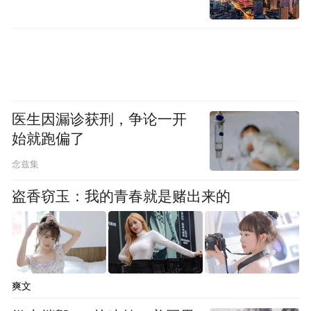
关于影响，深康佳A称，公司终止本次交易
事项是综合考虑行业及资本市场整体环境等
因素，并经公司与交易对方充分沟通、审慎
分析和友好协商后作出的审慎决定，不存在
需要公司承担相关违约责任的情形。本次交
医生因漏诊获刑，争论一开
易尚未履行公司股东大会等审议程序，本次
始就跑偏了
交易方案未正式生效，终止本次交易不会对
念兹集
公司现有生产经营活动和财务状况造成重大
盗香窃玉：我的青春就是赌出来的
不利影响，不存在损害公司及中小股东利益
的情形。
归母净利润连续多年为负值
爽文
深康佳A今年股价下跌近11%