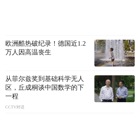
公司彩电业务持续承压，仍处于亏损状态。
此外，公司半导体业务仍处于产业化初期，
未实现规模化及效益化产出，影响了公司的
盈利水平。
欧洲酷热破纪录！德国近1.2
万人因高温丧生
2025年一季报显示，公司实现营业收入25.44
亿元，同比增长3.32%；归母净利润为
9481.07万元，同比增长118.59%；扣非后归
从菲尔兹奖到基础科学无人
母净利润为-4.41亿元。
区，丘成桐谈中国数学的下
一程
今年4月，深康佳A披露，公司控股股东将变
CCTV对话
更。原控股股东华侨城集团有限公司及其一
致行动人分别与中国华润有限公司下属全资
子企业磐石润创（深圳）信息管理有限公司