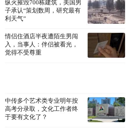
纵火摧毁700栋建筑，美国男
子承认“策划数周，研究最有
资料显示，康佳集团股份有限公司成立于
利天气”
1980年，是深圳市首家营业收入超百亿元的
工业企业；1992年实现上市，是深交所首批
情侣住酒店半夜遭陌生男闯
上市企业之一。公司上市之初主营彩电业
入，当事人：伴侣被看光，
务，近几年确立了“一轴两轮三驱动”的集团
觉得不受尊重
战略，将发展重心聚焦到消费电子和半导体
两大主业。
2024年年报显示，深康佳A全年实现营业收
入111.15亿元，同比下降37.73%。分产品
中传多个艺术类专业明年按
看，彩电业务占营收的45.23%，白电业务占
高考分录取，文化工作者终
于要有文化了？
营收的37.13%，半导体及存储芯片业务占比
为1.53%，PCB业务占比为4.33%。